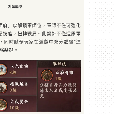
將領編隊
師府」以解鎖軍師位，軍師不僅可強化
屬技能，扭轉戰局。此設計不僅還原軍
，同時賦予玩家在遊戲中充分體驗“運
戰略樂趣。