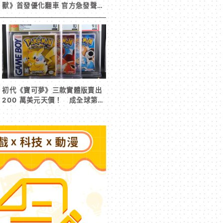
獸》首發優化翻車 官方急發聲明
承諾提供大量更新彌補
初代《寶可夢》三款實體版賣出
200 萬美元天價！ 成全球第二
高遊戲收藏交易