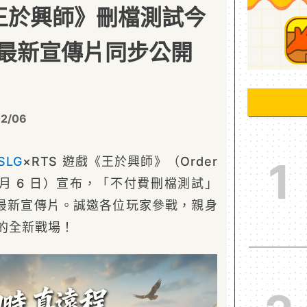
《王於興師》刪檔測試今
最新宣傳片同步公開
02/06
SLG
×RTS 遊戲《王於興師》（Order
1
（2 月 6 日）宣布，「不付費刪檔測試」
最新宣傳片。誠邀各位玩家參戰，親身
融合的全新戰場！