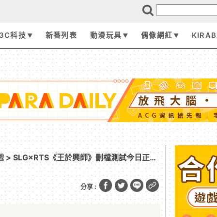
3C科技
新番列表
動漫玩具
偶像網紅
KIRA
戲
> SLG×RTS《王於興師》刪檔測試今日正式
同步公開
分享 :