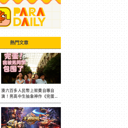
熱門文章
湊六百多人民幣上架費自導自
演！男高中生抽象神作《完蛋！
我被男同學包圍了》突然爆紅