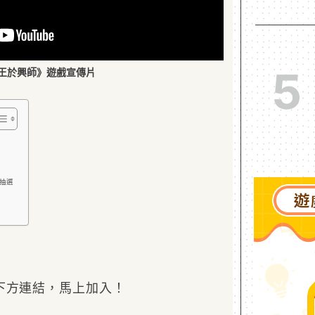
5
王於興師》遊戲宣傳片
冊抽選
下方連結，馬上加入！