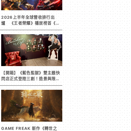
2026上半年全球營收排行出
爐 《王者榮耀》穩居榜首《寒
霜啟示錄》緊追在後！
【開箱】《藍色監獄》雙主題快
閃店正式登陸三創！造景與限定
周邊搶先看
GAME FREAK 新作《轉世之