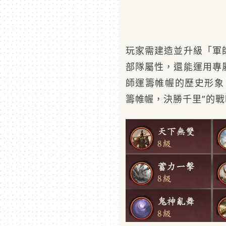
玩家需建造並升級「軍
部隊屬性，還能運用專
師運籌帷幄的歷史形象
籌帷幄，決勝千里”的