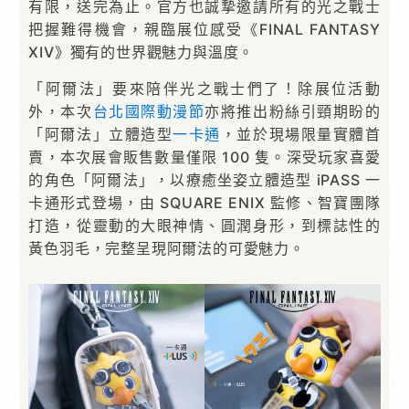
有限，送完為止。官方也誠摯邀請所有的光之戰士
把握難得機會，親臨展位感受《FINAL FANTASY
XIV》獨有的世界觀魅力與溫度。
「阿爾法」要來陪伴光之戰士們了！除展位活動
外，本次
台北國際動漫節
亦將推出粉絲引頸期盼的
「阿爾法」立體造型
一卡通
，並於現場限量實體首
賣，本次展會販售數量僅限 100 隻。深受玩家喜愛
的角色「阿爾法」，以療癒坐姿立體造型 iPASS 一
卡通形式登場，由 SQUARE ENIX 監修、智寶團隊
打造，從靈動的大眼神情、圓潤身形，到標誌性的
黃色羽毛，完整呈現阿爾法的可愛魅力。