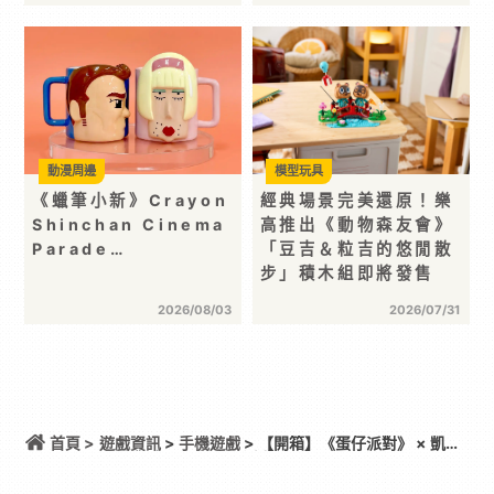
動漫周邊
模型玩具
《蠟筆小新》Crayon
經典場景完美還原！樂
Shinchan Cinema
高推出《動物森友會》
Parade…
「豆吉＆粒吉的悠閒散
步」積木組即將發售
2026/08/03
2026/07/31
首頁 >
遊戲資訊
>
手機遊戲
> 【開箱】《蛋仔派對》 × 凱岩
咖啡 歡慶 4 周年聯名活動