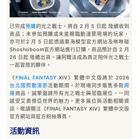
已完成
預購
的光之戰士，將自 2 月 5 日起 陸續收到
商品；未參加預購或未能親臨動漫節現場的玩家，
亦可於2 月 5 日起透過東海模型官方網站及咻咻碰
Shoshoboom官方網站進行訂購，商品預計自 2 月
26 日起 陸續出貨。讓阿爾法成為真正陪伴光之戰士
一起冒險的夥伴。
《
FINAL FANTASY
XIV》繁體中文版將於 2026
台北國際動漫節
活動期間，於現場同步販售多款
周
邊
商品，誠摯邀請所有光之戰士
與
蒞臨展位，一同
感受艾奧傑亞世界的魅力。更多展位與活動相關資
訊，敬請關注《FINAL FANTASY XIV》繁體中文版
官方網站與官方粉絲專頁。
活動資訊