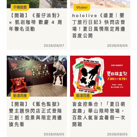
手機遊戲
Vtuber
【開箱】《蛋仔派對》
hololive《盛夏｜墾
× 凱岩咖啡 歡慶 4 周
丁旅行日記》快閃店登
年聯名活動
場！夏日風情限定周邊
首度公開
2026/08/07
2026/08/06
動漫周邊
動漫周邊
【開箱】《藍色監獄》
盲盒控集合！「夏日萌
雙主題快閃店正式登陸
盒趣」華山限時登場，
三創！造景與限定周邊
百款人氣盲盒暑假一次
搶先看
開箱
2026/08/05
2026/08/05