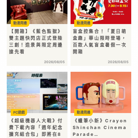
動漫周邊
動漫周邊
【開箱】《藍色監獄》
盲盒控集合！「夏日萌
雙主題快閃店正式登陸
盒趣」華山限時登場，
三創！造景與限定周邊
百款人氣盲盒暑假一次
搶先看
開箱
2026/08/05
2026/08/05
PC遊戲
動漫周邊
《超級機器人大戰》付
《蠟筆小新》Crayon
費下載內容「週年紀念
Shinchan Cinema
擴充組合包」即將在8
Parade…