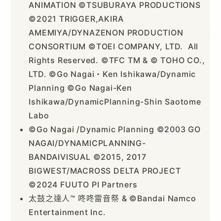
ANIMATION ©TSUBURAYA PRODUCTIONS
©2021 TRIGGER,AKIRA
AMEMIYA/DYNAZENON PRODUCTION
CONSORTIUM ©TOEI COMPANY, LTD. All
Rights Reserved. ©TFC TM & © TOHO CO.,
LTD. ©Go Nagai・Ken Ishikawa/Dynamic
Planning ©Go Nagai-Ken
Ishikawa/DynamicPlanning-Shin Saotome
Labo
©Go Nagai /Dynamic Planning ©2003 GO
NAGAI/DYNAMICPLANNING-
BANDAIVISUAL ©2015, 2017
BIGWEST/MACROSS DELTA PROJECT
©2024 FUUTO PI Partners
太鼓之達人™ 咚咚雷音祭 & ©Bandai Namco
Entertainment Inc.