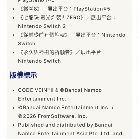
《鐵拳8》／展出平台：PlayStation®5
《七龍珠 電光炸裂！ZERO》／展出平台：
Nintendo Switch 2
《從前從前有個塊魂》／展出平台：Nintendo
Switch
《永久與神樹的祈願者》／展出平台：
Nintendo Switch
版權標示
CODE VEIN™II & ©Bandai Namco
Entertainment Inc.
©Bandai Namco Entertainment Inc. /
©2026 FromSoftware, Inc.
Published and distributed by Bandai
Namco Entertainment Asia Pte. Ltd. and