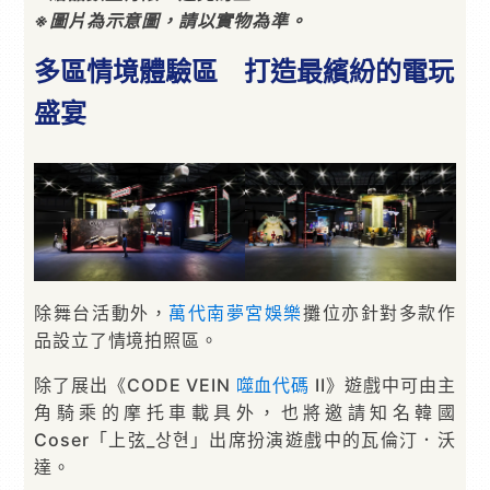
※圖片為示意圖，請以實物為準。
多區情境體驗區 打造最繽紛的電玩
盛宴
除舞台活動外，
萬代南夢宮娛樂
攤位亦針對多款作
品設立了情境拍照區。
除了展出《CODE VEIN
噬血代碼
II》遊戲中可由主
角騎乘的摩托車載具外，也將邀請知名韓國
Coser「上弦_상현」出席扮演遊戲中的瓦倫汀．沃
達。