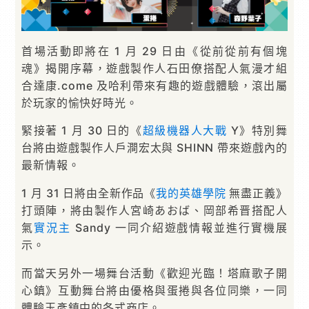
首場活動即將在 1 月 29 日由《從前從前有個塊
魂》揭開序幕，遊戲製作人石田僚搭配人氣漫才組
合達康.come 及哈利帶來有趣的遊戲體驗，滾出屬
於玩家的愉快好時光。
緊接著 1 月 30 日的《
超級機器人大戰
Y》特別舞
台將由遊戲製作人戶澗宏太與 SHINN 帶來遊戲內的
最新情報。
1 月 31 日將由全新作品《
我的英雄學院
無盡正義》
打頭陣，將由製作人宮崎あおば、岡部希晋搭配人
氣
實況主
Sandy 一同介紹遊戲情報並進行實機展
示。
而當天另外一場舞台活動《歡迎光臨！塔麻歌子開
心鎮》互動舞台將由優格與蛋捲與各位同樂，一同
體驗玉彥鎮中的各式商店。