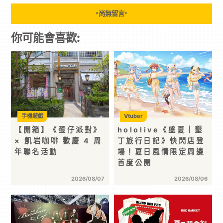
尚無留言
▼
▼
你可能會喜歡:
手機遊戲
Vtuber
【開箱】《蛋仔派對》
hololive《盛夏｜墾
× 凱岩咖啡 歡慶 4 周
丁旅行日記》快閃店登
年聯名活動
場！夏日風情限定周邊
首度公開
2026/08/07
2026/08/06