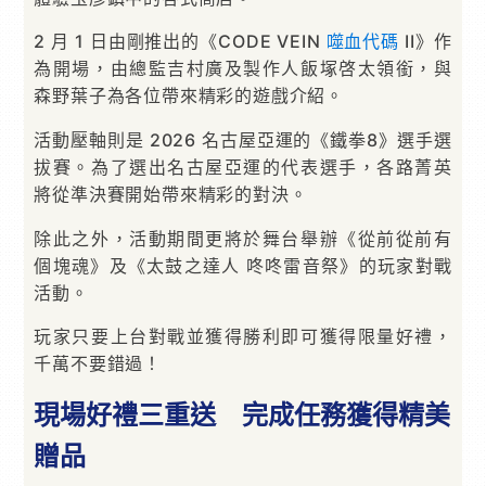
2 月 1 日由剛推出的《CODE VEIN
噬血代碼
II》作
為開場，由總監吉村廣及製作人飯塚啓太領銜，與
森野葉子為各位帶來精彩的遊戲介紹。
活動壓軸則是 2026 名古屋亞運的《鐵拳8》選手選
拔賽。為了選出名古屋亞運的代表選手，各路菁英
將從準決賽開始帶來精彩的對決。
除此之外，活動期間更將於舞台舉辦《從前從前有
個塊魂》及《太鼓之達人 咚咚雷音祭》的玩家對戰
活動。
玩家只要上台對戰並獲得勝利即可獲得限量好禮，
千萬不要錯過！
現場好禮三重送 完成任務獲得精美
贈品