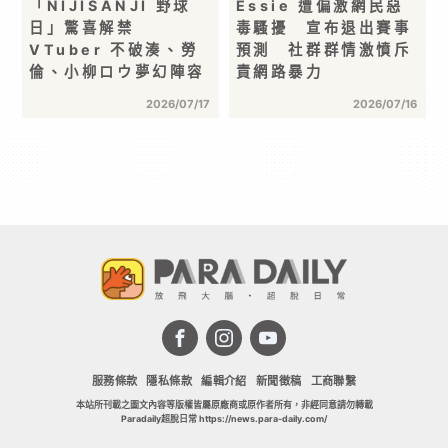
「NIJISANJI 野球
Essie 遭偏激網民惡
日」驚喜解禁
毒騷擾 宣布退出賽事
VTuber 不破湊、勞
預測 社群群情激憤斥
倫、小柳ロウ夢幻陣容
責網路暴力
2026/07/17
2026/07/16
服務條款
隱私條款
編輯介紹
新聞徵稿
工商聯繫
本站所刊載之圖文內容等版權皆屬原廠商或原作者所有，非經同意請勿轉載
Paradaily超脫日常 https://news.para-daily.com/