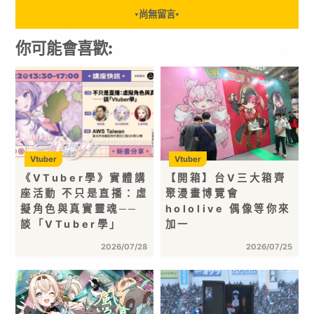
尚無留言
▼
▼
你可能會喜歡:
Vtuber
Vtuber
《VTuber學》實體講
【開箱】台V三大箱齊
座活動 不只是直播：虛
聚漫畫博覽會
擬角色與真實靈魂──
hololive 偶像等你來
談「VTuber學」
加一
2026/07/28
2026/07/25