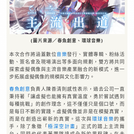
(圖片來源／春魚創意、環球音樂)
本次合作將涵蓋數位
音樂
發行、實體專輯、粉絲活
動、簽名會及現場演出等多面向規劃，雙方將共同
探索虛擬偶像與主流音樂產業融合的新模式，進一
步拓展虛擬偶像的規模與文化影響力。
春魚創意
負責人陳善清則感性表示，過去公司一直
秉持著「讓虛擬也能擁有真實溫度，勇於嘗試遇到
每種挑戰」的創作理念，這不僅僅只是個口號，而
是每日不斷的實踐。虛擬偶像並非是在模擬真實，
而是在創造出嶄新的真實。這次與
環球
音樂
的攜
手，除了象徵「
極深空計畫
」正式的踏上主流舞
台，同時也代表著團隊達成全新的里程碑。在未