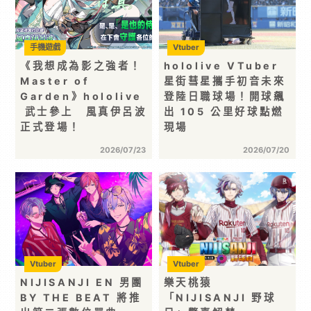
手機遊戲
Vtuber
《我想成為影之強者！
hololive VTuber
Master of
星街彗星攜手初音未來
Garden》hololive
登陸日職球場！開球飆
武士參上 風真伊呂波
出 105 公里好球點燃
正式登場！
現場
2026/07/23
2026/07/20
Vtuber
Vtuber
NIJISANJI EN 男團
樂天桃猿
BY THE BEAT 將推
「NIJISANJI 野球