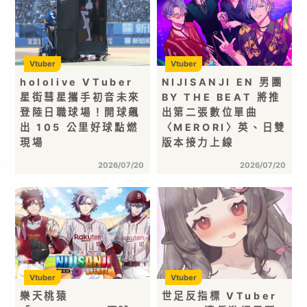
Vtuber
Vtuber
hololive VTuber
NIJISANJI EN 男團
星街彗星攜手初音未來
BY THE BEAT 將推
登陸日職球場！開球飆
出第二張數位單曲
出 105 公里好球點燃
〈MERORI〉英、日雙
現場
版本接力上線
2026/07/20
2026/07/20
Vtuber
Vtuber
樂天桃猿
世足反指標 VTuber