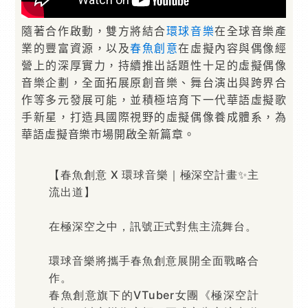
隨著合作啟動，雙方將結合
環球
音樂
在全球音樂產
業的豐富資源，以及
春魚創意
在虛擬內容與偶像經
營上的深厚實力，持續推出話題性十足的虛擬偶像
音樂企劃，全面拓展原創音樂、舞台演出與跨界合
作等多元發展可能，並積極培育下一代華語虛擬歌
手新星，打造具國際視野的虛擬偶像養成體系，為
華語虛擬音樂市場開啟全新篇章。
【春魚創意 X 環球音樂｜極深空計畫✨主
流出道】
在極深空之中，訊號正式對焦主流舞台。
環球音樂將攜手春魚創意展開全面戰略合
作。
春魚創意旗下的VTuber女團《極深空計