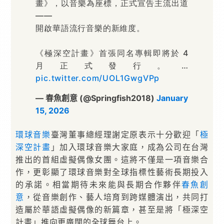
畫》，以音樂為座標，正式宣告主流出道
——
開啟華語流行音樂的新維度。
《極深空計畫》首張同名專輯即將於 4
月正式發行。…
pic.twitter.com/UOL1GwgVPp
— 春魚創意 (@Springfish2018)
January
15, 2026
環球
音樂
臺灣董事總經理謝定原表示十分歡迎「
極
深空計畫
」加入環球音樂大家庭，成為公司在台灣
推出的首組虛擬偶像女團。這將不僅是一項音樂合
作，更彰顯了環球音樂對全球指標性藝術長期投入
的承諾。相當期待未來能與長期合作夥伴
春魚創
意
，從音樂創作、藝人培育到跨媒體演出，共同打
造屬於華語虛擬偶像的新篇章，甚至是將「極深空
計畫」推向更廣闊的全球舞台上。