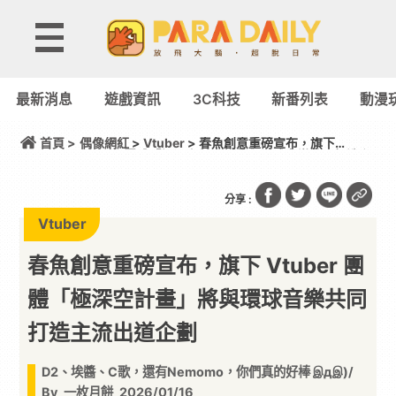
最新消息
遊戲資訊
3C科技
新番列表
動漫
首頁 >
偶像網紅
>
Vtuber
> 春魚創意重磅宣布，旗下
Vtuber 團體「極深空計畫」將與環球音樂共同打造主
流出道企劃
分享 :
Vtuber
春魚創意重磅宣布，旗下 Vtuber 團
體「極深空計畫」將與環球音樂共同
打造主流出道企劃
D2、埃醬、C歌，還有Nemomo，你們真的好棒 இдஇ)/
By
一枚月餅
2026/01/16