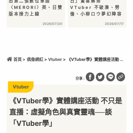
出第二張數位單曲
日」驚喜解禁
〈MERORI〉英、日雙
VTuber 不破湊、勞
版本接力上線
倫、小柳ロウ夢幻陣容
2026/07/20
2026/07/17
首頁 >
偶像網紅
>
Vtuber
> 《VTuber學》實體講座活動 不
只是直播：虛擬角色與真實靈魂──談「VTuber學」
分享 :
Vtuber
《VTuber學》實體講座活動 不只是
直播：虛擬角色與真實靈魂──談
「VTuber學」