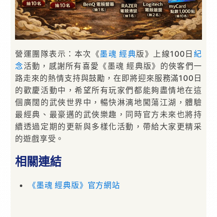
營運團隊表示：本次《
墨魂
經典
版》上線100日
紀
念
活動，感謝所有喜愛《墨魂 經典版》的俠客們一
路走來的熱情支持與鼓勵，在即將迎來服務滿100日
的歡慶活動中，希望所有玩家們都能夠盡情地在這
個廣闊的武俠世界中，暢快淋漓地闖蕩江湖，體驗
最經典、最豪邁的武俠樂趣，同時官方未來也將持
續透過定期的更新與多樣化活動，帶給大家更精采
的遊戲享受。
相關連結
《墨魂 經典版》官方網站