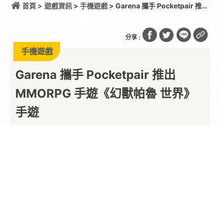
首頁 >
遊戲資訊
>
手機遊戲
> Garena 攜手 Pocketpair 推出
MMORPG 手遊《幻獸帕魯 世界》手遊
分享 :
手機遊戲
Garena 攜手 Pocketpair 推出
MMORPG 手遊《幻獸帕魯 世界》
手遊
真是...意想不到
By
一枚月餅
2026/08/03
新加坡遊戲開發商競舞娛樂
Garena
今（3）日宣
布，已與日本遊戲開發商
Pocketpair
達成合作，雙
方正式簽署《
幻獸帕魯
》IP 授權協議，將共同推出
全新大型多人線上角色扮演手遊《幻獸帕魯