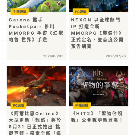
手機遊戲
PC遊戲
Garena 攜手
NEXON 以全球熱門
Pocketpair 推出
IP 打造全新
MMORPG 手遊《幻獸
MMORPG《裝備仔》
帕魯 世界》手遊
正式定名，並首度公開
預告網頁
2026/08/03
2026/07/28
PC遊戲
手機遊戲
《阿爾比恩Online》
《HIT2》「聖物佔領
大型更新「龍焰」將於
戰」公會戰更新登場！
8月31 日正式推出 挑
戰巨龍、探索全新「遠