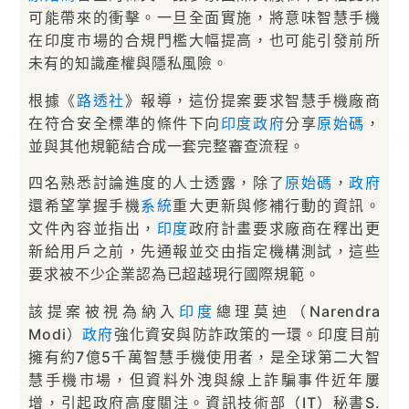
可能帶來的衝擊。一旦全面實施，將意味智慧手機
在印度市場的合規門檻大幅提高，也可能引發前所
未有的知識產權與隱私風險。
根據《
路透社
》報導，這份提案要求智慧手機廠商
在符合安全標準的條件下向
印度
政府
分享
原始碼
，
並與其他規範結合成一套完整審查流程。
四名熟悉討論進度的人士透露，除了
原始碼
，
政府
還希望掌握手機
系統
重大更新與修補行動的資訊。
文件內容並指出，
印度
政府計畫要求廠商在釋出更
新給用戶之前，先通報並交由指定機構測試，這些
要求被不少企業認為已超越現行國際規範。
該提案被視為納入
印度
總理莫迪（Narendra
Modi）
政府
強化資安與防詐政策的一環。印度目前
擁有約7億5千萬智慧手機使用者，是全球第二大智
慧手機市場，但資料外洩與線上詐騙事件近年屢
增，引起政府高度關注。資訊技術部（IT）秘書S.