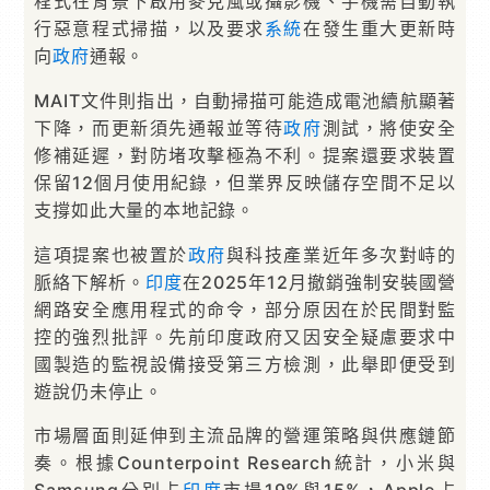
程式在背景下啟用麥克風或攝影機、手機需自動執
行惡意程式掃描，以及要求
系統
在發生重大更新時
向
政府
通報。
MAIT文件則指出，自動掃描可能造成電池續航顯著
下降，而更新須先通報並等待
政府
測試，將使安全
修補延遲，對防堵攻擊極為不利。提案還要求裝置
保留12個月使用紀錄，但業界反映儲存空間不足以
支撐如此大量的本地記錄。
這項提案也被置於
政府
與科技產業近年多次對峙的
脈絡下解析。
印度
在2025年12月撤銷強制安裝國營
網路安全應用程式的命令，部分原因在於民間對監
控的強烈批評。先前印度政府又因安全疑慮要求中
國製造的監視設備接受第三方檢測，此舉即便受到
遊說仍未停止。
市場層面則延伸到主流品牌的營運策略與供應鏈節
奏。根據Counterpoint Research統計，小米與