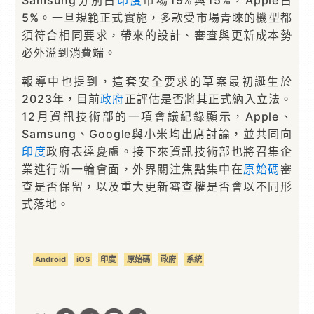
Samsung分別占
印度
市場19%與15%，Apple占
5%。一旦規範正式實施，多款受市場青睞的機型都
須符合相同要求，帶來的設計、審查與更新成本勢
必外溢到消費端。
報導中也提到，這套安全要求的草案最初誕生於
2023年，目前
政府
正評估是否將其正式納入立法。
12月資訊技術部的一項會議紀錄顯示，Apple、
Samsung、Google與小米均出席討論，並共同向
印度
政府表達憂慮。接下來資訊技術部也將召集企
業進行新一輪會面，外界關注焦點集中在
原始碼
審
查是否保留，以及重大更新審查權是否會以不同形
式落地。
Android
iOS
印度
原始碼
政府
系統