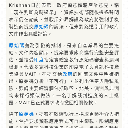
Krishnan日前表示，政府願意傾聽產業意見，稱
「現在判斷為時過早」。資訊技術部隨後透過聲明
表示仍在諮詢，並駁斥外界解讀為政府將強制手機
製造商提交
原始碼
的說法，但未對路透引用的政府
文件作出具體評論。
原始碼
義務引發的抵制，是來自產業界的主要癥
結。文件內容顯示，提案要求廠商進行完整安全評
估，並接受
印度
指定實驗室執行原始碼審查與漏洞
檢測。代表多家科技企業的印度電子與資訊科技產
業協會MAIT，在提交給
政府
的回應文件中明確指
出，原始碼分析「不可行」，並列出保密與隱私風
險，強調主要經濟體包括歐盟、北美、澳洲與非洲
均未採行類似做法。一名了解談判進度的人士透
露，MAIT已正式要求政府撤回相關條款。
除了
原始碼
，提案在軟體執行上採取更積極介入措
施，包括要求預載應用程式可自由卸載、限制應用