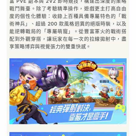
富 PVE 副本與 2V2 即時競技，構建出深度的策略
戰鬥舞臺。除了考驗精準操作，遊戲更主打高自由
度的個性化體驗：收錄上百種具備專屬特色的「戰
術神兵」、超過 200 款風格迥異的絕版時裝，以及
能逆轉戰局的「專屬萌寵」。從豐富軍火的戰術搭
配到外觀穿搭，讓玩家在每一次的拉線拋射中，盡
享策略博弈與視覺張力的雙重快感。