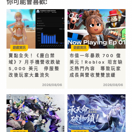
你可能會喜歡:
遊戲資訊
遊戲資訊
賣點全失！《塵白禁
市值一年暴跌 700 億
域》7 月手機營收跌破
美元！Roblox 坦言缺
5,000 美元 停服整
乏熱門內容 導致玩家
改後玩家大量流失
成長與營收雙雙放緩
2026/08/06
2026/08/06