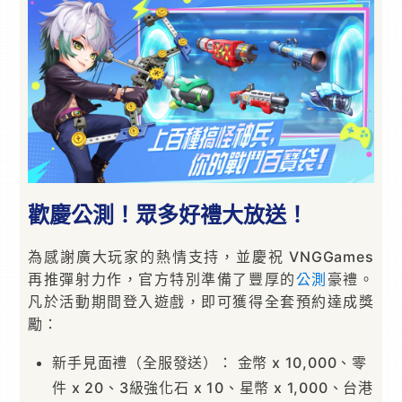
歡慶公測！眾多好禮大放送！
為感謝廣大玩家的熱情支持，並慶祝 VNGGames
再推彈射力作，官方特別準備了豐厚的
公測
豪禮。
凡於活動期間登入遊戲，即可獲得全套預約達成獎
勵：
新手見面禮（全服發送）： 金幣 x 10,000、零
件 x 20、3級強化石 x 10、星幣 x 1,000、台港