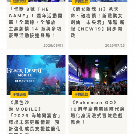
遊戲資訊
手機遊戲
「怪獸 8號 THE
《倩女幽魂 II》承天
GAME」1 週年活動開
命、破枷鎖！新職業女
幕！全戰線，全解放
劍仙「未央君」降臨 新
主線劇情 14 章與多項
服【NEW19】同步開
豪華活動接連登場！
啟
2026/08/01
2026/07/23
手機遊戲
手機遊戲
《黑色沙
《Pokémon GO》
漠 MOBILE》
10週年慶典美國時代廣
「2026 海地爾宴會」
場化身沉浸式冒險遊戲
釋出未來更新情報 預
舞台！
計強化成長支援並簡化