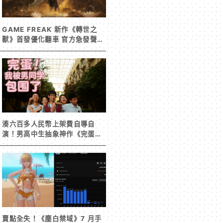
GAME FREAK 新作《轉世之
獸》首發優化翻車 官方急發聲明
承諾提供大量更新彌補
湊六百多人民幣上架費自導自
演！男高中生抽象神作《完蛋！
我被男同學包圍了》突然爆紅
賣點全失！《塵白禁域》7 月手