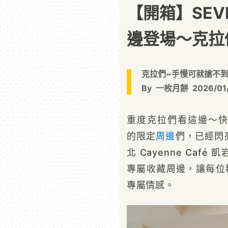
【開箱】SEV
邊登場～克拉
克拉們~手慢可就搶不到啦
By
一枚月餅
2026/01
重度克拉們看這邊～
的限定
周邊
們，已經閃亮
北 Cayenne Ca
專屬收藏周邊，讓每位粉
專屬情感。