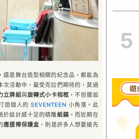
5
，還是舞台造型相關的紀念品，都能為
本次活動中，最受克拉們期待的，莫過
力立牌組
與
旋轉式小卡相框
，不但擺設
打造個人的
SEVENTEEN
小角落。此
過於設計感十足的精雕
紙鎮
。而近期在
的
應援棒保護盒
，則是許多人想要搶先