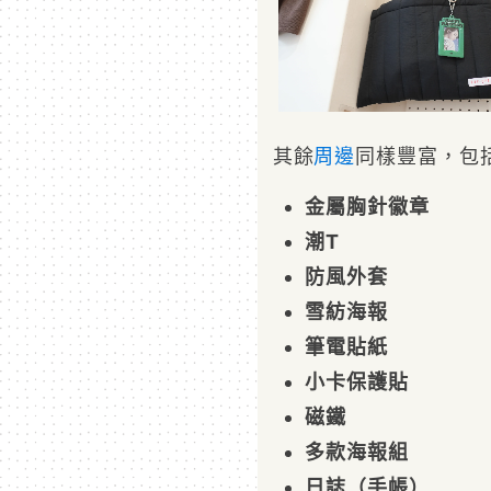
其餘
周邊
同樣豐富，包
金屬胸針徽章
潮T
防風外套
雪紡海報
筆電貼紙
小卡保護貼
磁鐵
多款海報組
日誌（手帳）