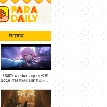
熱門文章
《鳴潮》Genius Japan 公布
2026 年日本截至目前為止人氣
歌單《遠航星的告別》&《自無
垠處歸航之星》入榜