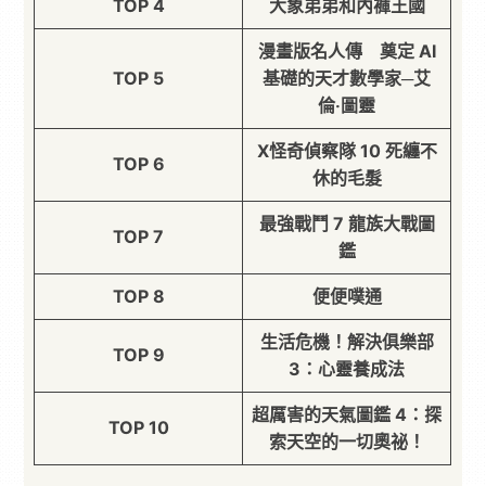
TOP 4
大象弟弟和內褲王國
漫畫版名人傳 奠定 AI
TOP 5
基礎的天才數學家─艾
倫‧圖靈
X怪奇偵察隊 10 死纏不
TOP 6
休的毛髮
最強戰鬥 7 龍族大戰圖
TOP 7
鑑
TOP 8
便便噗通
生活危機！解決俱樂部
TOP 9
3：心靈養成法
超厲害的天氣圖鑑 4：探
TOP 10
索天空的一切奧祕！