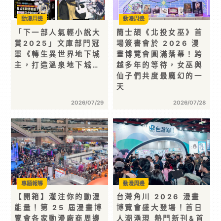
動漫周邊
動漫周邊
「下一部人氣輕小說大
簡士頡《北投女巫》首
賞2025」文庫部門冠
場簽書會於 2026 漫
軍《轉生異世界地下城
畫博覽會圓滿落幕！跨
主，打造溫泉地下城…
越多年的等待，女巫與
仙子們共度最魔幻的一
天
2026/07/29
2026/07/28
專題報導
動漫周邊
【開箱】灌注你的動漫
台灣角川 2026 漫畫
能量！第 25 屆漫畫博
博覽會盛大登場！首日
覽會各家動漫廠商周邊
人潮湧現 熱門新刊&首