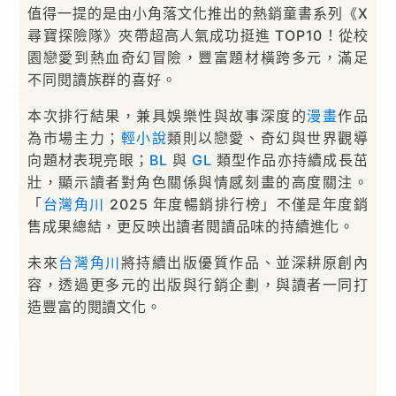
值得一提的是由小角落文化推出的熱銷童書系列《X
尋寶探險隊》夾帶超高人氣成功挺進 TOP10！從校
園戀愛到熱血奇幻冒險，豐富題材橫跨多元，滿足
不同閱讀族群的喜好。
本次排行結果，兼具娛樂性與故事深度的
漫畫
作品
為市場主力；
輕小說
類則以戀愛、奇幻與世界觀導
向題材表現亮眼；
BL
與
GL
類型作品亦持續成長茁
壯，顯示讀者對角色關係與情感刻畫的高度關注。
「
台灣角川
2025 年度暢銷排行榜」不僅是年度銷
售成果總結，更反映出讀者閱讀品味的持續進化。
未來
台灣角川
將持續出版優質作品、並深耕原創內
容，透過更多元的出版與行銷企劃，與讀者一同打
造豐富的閱讀文化。