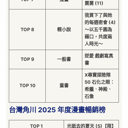
舅舅 (11)
我買下了與她
的每週密會 (4)
TOP 8
輕小說
～以五千圓為
藉口，共度兩
人時光～
逆愛 戲劇寫真
TOP 9
一般書
書
X尋寶探險隊
50 石化之眼：
TOP 10
童書
希臘．神殿．
石像
台灣角川 2025 年度漫畫暢銷榜
TOP 1
光逝去的夏天 (5)【限】