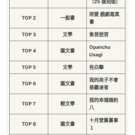
（25 復刻版）
逆愛 戲劇寫真
TOP 2
一般書
書
TOP 3
文學
象首迷宮
Opanchu
TOP 4
圖文書
Usagi
TOP 5
文學
告白擊
我的孩子不會
TOP 6
圖文書
是霸凌者
我的幸福婚約
TOP 7
輕文學
八
十月堂舊書事
TOP 8
圖文書
１