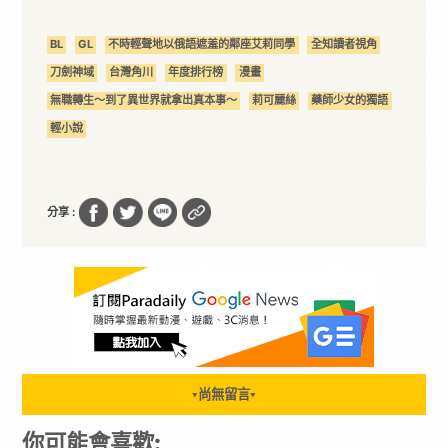
BL
GL
不時輕聲地以俄語遮羞的鄰座艾莉同學
全知讀者視角
刀劍神域
台灣角川
年度排行榜
漫畫
無職轉生～到了異世界就拿出真本事～
莉可麗絲
藥師少女的獨語
輕小說
分享 :
尚無留言
▼
▼
你可能會喜歡: