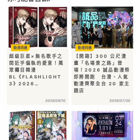
動漫周邊
動漫周邊
超級巨星×無名歌手之
【開箱】300 公尺漫
間近乎偏執的愛意！萬
畫「名場景之路」登
眾矚目韓漫
場！2026 誠品動漫祭
BL《FLASHLIGHT
即將開跑 台漫、人氣
3》2026…
動漫齊聚全台 20 家主
題店
2026/08/10
2026/07/30