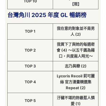
TOP 10
【限】
台灣角川 2025 年度 GL 暢銷榜
我在意的對象並不是男
TOP 1
人 (2)
我買下了與她的每週密
TOP 2
會 (4) ～以五千圓為藉
口，共度兩人時光～
TOP 3
志乃與戀 (2)
Lycoris Recoil 莉可麗
TOP 4
絲 官方漫畫精選集
Repeat (2)
汙穢不堪的妳最惹人憐
TOP 5
愛 (1)