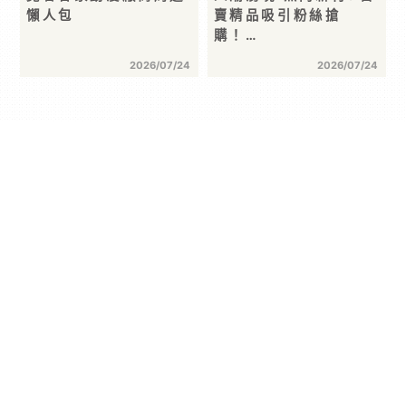
懶人包
賣精品吸引粉絲搶
購！…
2026/07/24
2026/07/24
首頁 >
動漫玩具
>
動漫周邊
> 超級巨星×無名歌手之間近乎
偏執的愛意！萬眾矚目韓漫 BL《FLASHLIGHT 3》
2026 高雄國際動漫節首賣，即日起開放特裝版事前預
購！
分享 :
動漫周邊
超級巨星×無名歌手之間近乎偏執的
愛意！萬眾矚目韓漫
BL《FLASHLIGHT 3》2026 高雄
國際動漫節首賣，即日起開放特裝版