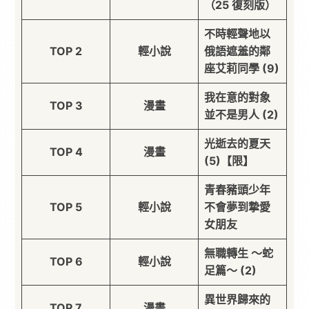
（25 復刻版）
不時輕聲地以
TOP 2
輕小說
俄語遮羞的鄰
座艾莉同學 (9)
我在意的對象
TOP 3
漫畫
並不是男人 (2)
光逝去的夏天
TOP 4
漫畫
(5)【限】
青春豬頭少年
TOP 5
輕小說
不會夢到摯愛
女朋友
無職轉生 ～蛇
TOP 6
輕小說
足篇～ (2)
異世界歸來的
TOP 7
漫畫