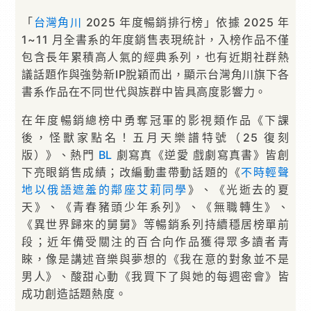
「
台灣角川
2025 年度暢銷排行榜」依據 2025 年
1~11 月全書系的年度銷售表現統計，入榜作品不僅
包含長年累積高人氣的經典系列，也有近期社群熱
議話題作與強勢新IP脫穎而出，顯示台灣角川旗下各
書系作品在不同世代與族群中皆具高度影響力。
在年度暢銷總榜中勇奪冠軍的影視類作品《下課
後，怪獸家點名！五月天樂譜特號（25 復刻
版）》、熱門
BL
劇寫真《逆愛 戲劇寫真書》皆創
下亮眼銷售成績；改編動畫帶動話題的《
不時輕聲
地以俄語遮羞的鄰座艾莉同學
》、《光逝去的夏
天》、《青春豬頭少年系列》、《無職轉生》、
《異世界歸來的舅舅》等暢銷系列持續穩居榜單前
段；近年備受關注的百合向作品獲得眾多讀者青
睞，像是講述音樂與夢想的《我在意的對象並不是
男人》、酸甜心動《我買下了與她的每週密會》皆
成功創造話題熱度。