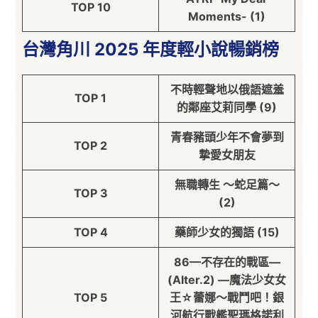
TOP 10
Moments- (1)
台灣角川 2025 年度輕小說暢銷榜
不時輕聲地以俄語遮羞
TOP 1
的鄰座艾莉同學 (9)
青春豬頭少年不會夢到
TOP 2
摯愛女朋友
無職轉生 ～蛇足篇～
TOP 3
(2)
TOP 4
藥師少女的獨語 (15)
86—不存在的戰區—
(Alter.2) —魔法少女女
TOP 5
王☆蕾娜～戰鬥吧！銀
河航行戰艦聖瑪格諾利