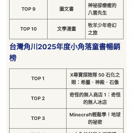
神祕卻療癒的
TOP 9
圖文書
八雲先生
牧羊少年奇幻
TOP 10
文學漫畫
之旅
台灣角川2025年度小角落童書暢銷
榜
X尋寶探險隊 50 石化之
TOP 1
眼：希臘．神殿．石像
奇怪的無人商店 1：奇怪
TOP 2
的無人冰店
Minecraft輕鬆學！地球
TOP 3
的祕密