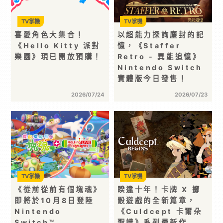
TV掌機
TV掌機
喜愛角色大集合！
以超能力探詢塵封的記
《Hello Kitty 派對
憶，《Staffer
樂園》現已開放預購！
Retro - 異能追憶》
Nintendo Switch
實體版今日發售！
2026/07/24
2026/07/23
TV掌機
TV掌機
《從前從前有個塊魂》
睽違十年！卡牌 X 擲
即將於10月8日登陸
骰遊戲的全新篇章，
Nintendo
《Culdcept 卡爾朵
Switch™…
聖譜》系列最新作