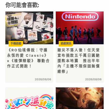
你可能會喜歡:
手機遊戲
遊戲資訊
《RO仙境傳說：守護
賑災不落人後！任天堂
永恆的愛 Classic》
宣布捐款五千萬日圓馳
x《槍彈辯駁》 聯動合
援熊本地震 推出半年
作正式開跑！
內「主機不限保固無償
維修」
2026/08/06
2026/08/06