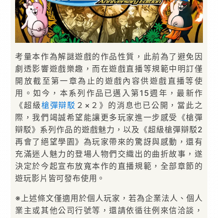
考量本作為解謎遊戲的作品性質，此前為了避免因
劇透影響遊戲樂趣，而在遊戲直播等規範中明訂僅
開放截至第一章為止的遊戲內容供遊戲直播等使
用。如今，本系列作品已邁入第15週年，最新作
《超級
槍彈辯駁
２×２》的消息也已公開，當此之
際，我們竭誠希望能讓更多玩家進一步感受《槍彈
辯駁》系列作品的遊戲魅力，以及《超級槍彈辯駁2
再會了絕望學園》為玩家帶來的驚訝與感動，還有
充滿迷人魅力的登場人物們交織出的曲折故事，遂
決定於今起宣布放寬本作的直播規範，全部章節的
遊玩影片皆可發布使用。
※上述條文僅適用於個人玩家，若為企業法人、個人
業主或其他公司行號等，還請依循往例來信洽談，