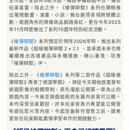
生作品，全部共5款作品，橫跨多種遊戲平台，備受
玩家喜愛。除此之外，《槍彈辯駁》系列也積極推
出電視動畫、漫畫、小說、舞台劇等各項跨媒體企
劃，遊戲角色的周邊商品銷路長紅，更在今年2025
年11月時更推出了系列15週年特別紀念活動。
《
槍彈辯駁
》系列預定於明年2026年時，推出系列
最新作品《超級槍彈辯駁２×２》，並承諾未來也將
繼續推出各樣產品與多種措施，細心灌溉、培育
「槍彈辯駁」IP。
除此之外，《
槍彈辯駁
》系列第二部作品《超級槍
彈辯駁2 再會了絕望學園》，將從今天開始放寬發布
遊戲影像的相關限制，原先僅能公開第一章為止的
遊戲內容，今後至遊戲結局的全篇內容皆可公開。
本作深受玩家歡迎，許多玩家皆表示希望能公開發
布遊玩影片等內容，今起至最新作發售之前，還希
望各位玩家都能盡情享受本作的遊戲魅力。