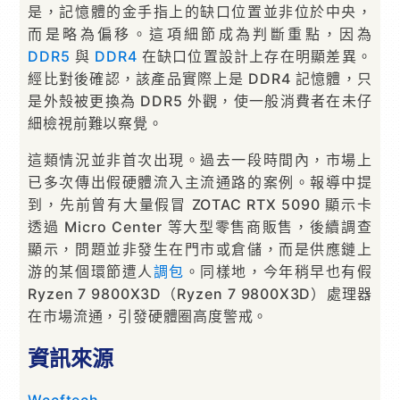
是，記憶體的金手指上的缺口位置並非位於中央，
而是略為偏移。這項細節成為判斷重點，因為
DDR5
與
DDR4
在缺口位置設計上存在明顯差異。
經比對後確認，該產品實際上是 DDR4 記憶體，只
是外殼被更換為 DDR5 外觀，使一般消費者在未仔
細檢視前難以察覺。
這類情況並非首次出現。過去一段時間內，市場上
已多次傳出假硬體流入主流通路的案例。報導中提
到，先前曾有大量假冒 ZOTAC RTX 5090 顯示卡
透過 Micro Center 等大型零售商販售，後續調查
顯示，問題並非發生在門市或倉儲，而是供應鏈上
游的某個環節遭人
調包
。同樣地，今年稍早也有假
Ryzen 7 9800X3D（Ryzen 7 9800X3D）處理器
在市場流通，引發硬體圈高度警戒。
資訊來源