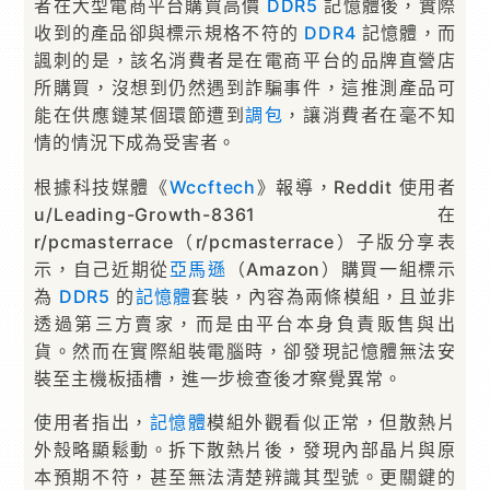
者在大型電商平台購買高價
DDR5
記憶體後，實際
收到的產品卻與標示規格不符的
DDR4
記憶體，而
諷刺的是，該名消費者是在電商平台的品牌直營店
所購買，沒想到仍然遇到詐騙事件，這推測產品可
能在供應鏈某個環節遭到
調包
，讓消費者在毫不知
情的情況下成為受害者。
根據科技媒體《
Wccftech
》報導，Reddit 使用者
u/Leading-Growth-8361 在
r/pcmasterrace（r/pcmasterrace）子版分享表
示，自己近期從
亞馬遜
（Amazon）購買一組標示
為
DDR5
的
記憶體
套裝，內容為兩條模組，且並非
透過第三方賣家，而是由平台本身負責販售與出
貨。然而在實際組裝電腦時，卻發現記憶體無法安
裝至主機板插槽，進一步檢查後才察覺異常。
使用者指出，
記憶體
模組外觀看似正常，但散熱片
外殼略顯鬆動。拆下散熱片後，發現內部晶片與原
本預期不符，甚至無法清楚辨識其型號。更關鍵的