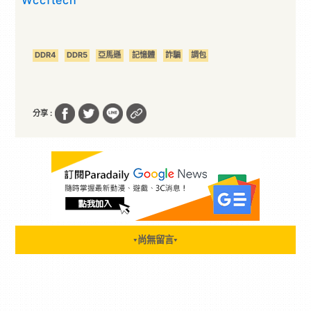
Wccftech
DDR4
DDR5
亞馬遜
記憶體
詐騙
調包
分享 :
尚無留言
▼
▼