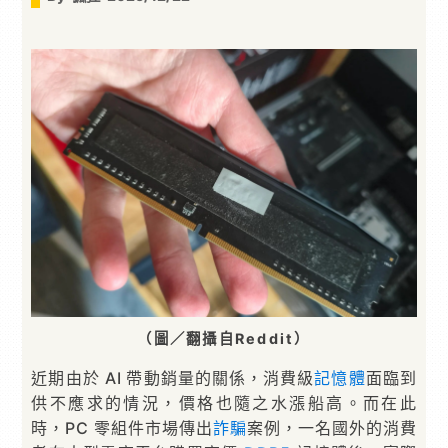
（圖／翻攝自Reddit）
近期由於 AI 帶動銷量的關係，消費級
記憶體
面臨到
供不應求的情況，價格也隨之水漲船高。而在此
時，PC 零組件市場傳出
詐騙
案例，一名國外的消費