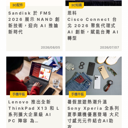
3C配件
3C知識
Sandisk 於 FMS
思科
2026 展示 NAND 創
Cisco Connect 台
新技術，迎向 AI 推論
北 2026 聚焦代理式
新時代
AI 創新，賦能台灣 AI
轉型
2026/08/05
2026/07/07
手機平板
手機平板
Lenovo 推出全新
暑假旅遊熱潮升溫
ThinkPad X13 和 L
Sony Xperia 全系列
系列擴大企業級 AI
夏季購機優惠登場 大尺
PC 陣容 為…
寸感光元件結合AI助
攻…