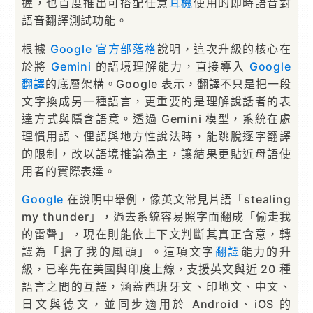
握，也首度推出可搭配任意
耳機
使用的即時語音對
語音翻譯測試功能。
根據
Google 官方部落格
說明，這次升級的核心在
於將
Gemini
的語境理解能力，直接導入
Google
翻譯
的底層架構。Google 表示，翻譯不只是把一段
文字換成另一種語言，更重要的是理解說話者的表
達方式與隱含語意。透過 Gemini 模型，系統在處
理慣用語、俚語與地方性說法時，能跳脫逐字翻譯
的限制，改以語境推論為主，讓結果更貼近母語使
用者的實際表達。
Google
在說明中舉例，像英文常見片語「stealing
my thunder」，過去系統容易照字面翻成「偷走我
的雷聲」，現在則能依上下文判斷其真正含意，轉
譯為「搶了我的風頭」。這項文字
翻譯
能力的升
級，已率先在美國與印度上線，支援英文與近 20 種
語言之間的互譯，涵蓋西班牙文、印地文、中文、
日文與德文，並同步適用於 Android、iOS 的