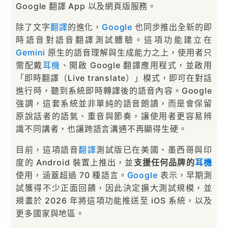
Google 翻譯 App 以及網頁版服務。
除了文字
翻譯
的進化，
Google
也同步推出全新的即
時語音對語音翻譯測試體驗。這項功能建立在
Gemini
原生的語音理解與生成能力之上，使用者只
需配戴
耳機
、開啟 Google 翻譯應用程式，並啟用
「即時翻譯（Live translate）」模式，即可在對話
進行時，聽到系統即時轉譯後的語音內容。Google
強調，這套系統並非單純的語音朗讀，而是會保留
原說話者的語氣、重音與節奏，讓使用者更容易辨
識不同講者，也讓跨語言溝通不再顯得生硬。
目前，這項語音
翻譯
測試版已在美國、墨西哥與印
度的 Android 裝置上推出，並
支援任何品牌的
耳機
使用，涵蓋超過 70 種語言。
Google
表示，早期測
試獲得不少正面回饋，因此決定擴大測試規模，並
規畫於 2026 年將這項功能推送至 iOS 系統，以及
更多國家與地區。