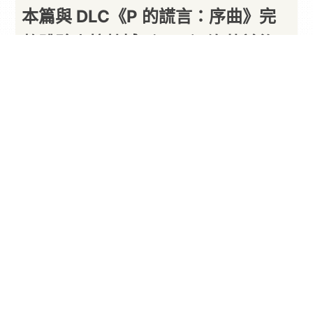
本篇與 DLC《P 的謊言：序曲》完
整體驗克拉特城（Krat）沒落前後
的壯闊篇章
以下內容由廠商提供
By
PARA新聞
2026/08/06