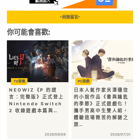
尚無留言
▼
▼
你可能會喜歡:
TV掌機
PC遊戲
NEOWIZ《P 的謊
日本人氣作家米澤穗信
言：完整版》正式登上
的小說作品《書與鑰匙
Nintendo Switch
的季節》正式遊戲化！
2 收錄遊戲本篇與…
攜手男高中生雙人組，
體驗這場微苦的解謎之
旅…
2026/08/06
2026/07/31