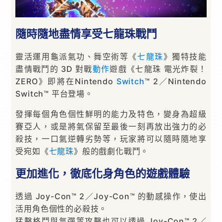
隨時隨地盡情享受七龍珠戰鬥
靈活運用龜派氣功、舞空術等《
七龍珠
》獨特技能
盡情戰鬥的 3D 對戰
動作
遊戲《七龍珠 電光炸裂！
ZERO》即將在Nintendo
Switch
™ 2／Nintendo
Switch™ 平台登場。
發揮每個角色個性鮮明的能力及特色，變身為超級
賽亞人，或是將氣保留至最後一刻再放出強力的必
殺技，一口氣逆轉劣勢等，玩家將可以隨時隨地享
受宛如《
七龍珠
》般的戲劇化戰鬥。
更加進化，徹底化身角色的遊戲體驗
透過 Joy-Con™ 2／Joy-Con™ 的動感操作，使出
活用角色個性的必殺技。
猛擊格鬥與氣彈等攻擊也可以透過 Joy-Con™ 2／