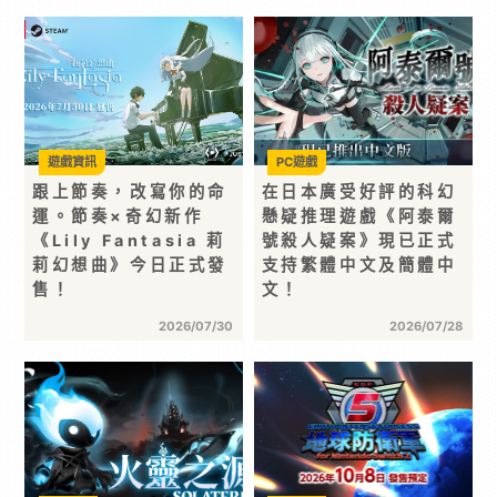
遊戲資訊
PC遊戲
跟上節奏，改寫你的命
在日本廣受好評的科幻
運。節奏×奇幻新作
懸疑推理遊戲《阿泰爾
《Lily Fantasia 莉
號殺人疑案》現已正式
莉幻想曲》今日正式發
支持繁體中文及簡體中
售！
文！
2026/07/30
2026/07/28