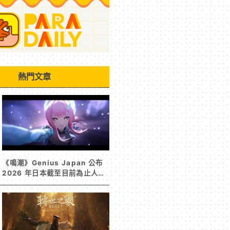
熱門文章
《鳴潮》Genius Japan 公布
2026 年日本截至目前為止人氣
歌單《遠航星的告別》&《自無
垠處歸航之星》入榜