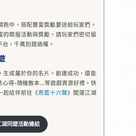
開跑中，搭配豐富獎勵要送給玩家們。
富的開服活動與獎勵，請玩家們密切留
平台，千萬別錯過囉。
遊
，生成屬於你的名片。創建成功，還能
法心得-隨機散本…等遊戲資源好禮。快
一起結伴前往《
燕雲十六聲
》闖蕩江湖
江湖同遊活動連結