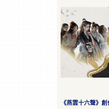
《燕雲十六聲》創