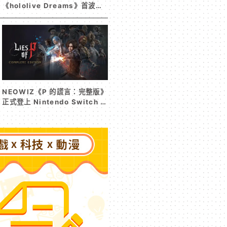
《hololive Dreams》首波夏
日活動今日開跑 白銀諾艾爾等
5 位人氣成員泳裝卡池同步解鎖
NEOWIZ《P 的謊言：完整版》
正式登上 Nintendo Switch 2
收錄遊戲本篇與 DLC《P 的謊
言：序曲》完整體驗克拉特城
（Krat）沒落前後的壯闊篇章