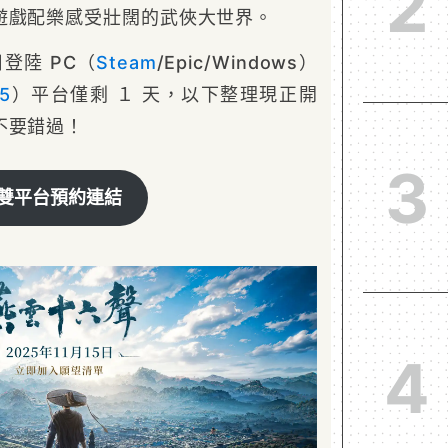
2
遊戲配樂感受壯闊的武俠大世界。
 日登陸 PC（
Steam
/Epic/Windows）
5
）平台僅剩 １ 天，以下整理現正開
不要錯過！
3
雙平台預約連結
4