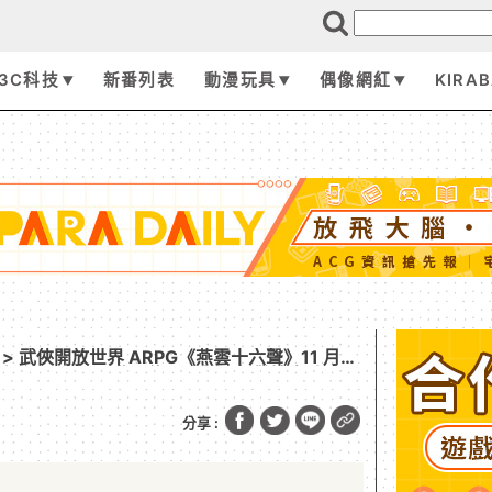
3C科技
新番列表
動漫玩具
偶像網紅
KIRA
> 武俠開放世界 ARPG《燕雲十六聲》11 月
平台今(11/14)開啟預約，唯美原聲帶搶先聽
分享 :