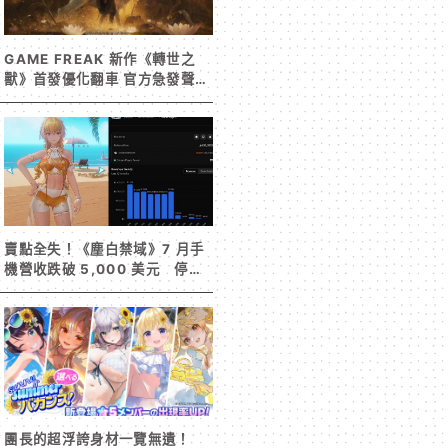
GAME FREAK 新作《轉世之
獸》首發優化翻車 官方急發聲明
承諾提供大量更新彌補
賣點全失！《塵白禁域》7 月手
機營收跌破 5,000 美元 停服
整改後玩家大量流失
團長的超浮誇身材一覽無遺！