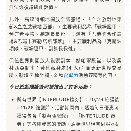
化狀態；老化狀態下，最大HP降至一定水準，HP
無法恢復超過此數值。
此外，高達特領地開放全新獵場，「血之激戰地東
部&血之激戰地西部」，主要戰利品為「戰場脛甲、
預言者腰帶、副族長長靴」；還有「巴瑞卡合作農
場&巴瑞卡賽勒諾斯部落」，主要戰利品為「克蘭波
項鏈、戰場脛甲、副族長長靴」。
保值世界則開放大龜裂副本：傑帕爾殿堂，以及奧
林匹亞副本：黃昏藏身處(4 人)；並更新世界交易
所、新增 7 種坐騎、2 種
萬聖節
活動壺精等內容。
今日遊戲維護後同樣推出了許多活動：
所有世界【INTERLUDE禮券】：10/29 維護後
~11/26 維護前，活動期間內，透過每日優惠可
獲得包含「殷海薩恩寵」、「INTERLUDE 禮
券」等各種豐富的獎勵。原始世界現有伺服器&