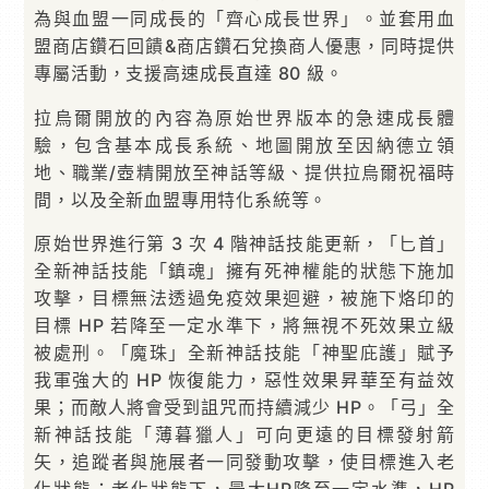
為與血盟一同成長的「齊心成長世界」。並套用血
盟商店鑽石回饋&商店鑽石兌換商人優惠，同時提供
專屬活動，支援高速成長直達 80 級。
拉烏爾開放的內容為原始世界版本的急速成長體
驗，包含基本成長系統、地圖開放至因納德立領
地、職業/壺精開放至神話等級、提供拉烏爾祝福時
間，以及全新血盟專用特化系統等。
原始世界進行第 3 次 4 階神話技能更新，「匕首」
全新神話技能「鎮魂」擁有死神權能的狀態下施加
攻擊，目標無法透過免疫效果迴避，被施下烙印的
目標 HP 若降至一定水準下，將無視不死效果立級
被處刑。「魔珠」全新神話技能「神聖庇護」賦予
我軍強大的 HP 恢復能力，惡性效果昇華至有益效
果；而敵人將會受到詛咒而持續減少 HP。「弓」全
新神話技能「薄暮獵人」可向更遠的目標發射箭
矢，追蹤者與施展者一同發動攻擊，使目標進入老