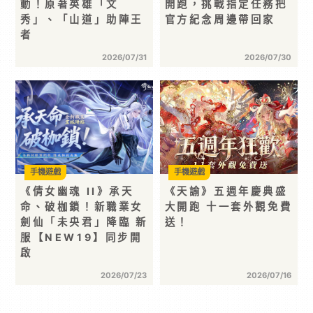
動！原著英雄「文
開跑，挑戰指定任務把
秀」、「山道」助陣王
官方紀念周邊帶回家
者
2026/07/31
2026/07/30
手機遊戲
手機遊戲
《倩女幽魂 II》承天
《天諭》五週年慶典盛
命、破枷鎖！新職業女
大開跑 十一套外觀免費
劍仙「未央君」降臨 新
送！
服【NEW19】同步開
啟
2026/07/23
2026/07/16