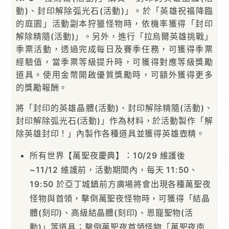
動)、封印解除弧光石(活動)」。於「英雄祝福降臨
的庭園」活動副本狩獵怪物時，依機率獲得「封印
解除精隨(活動)」。另外，進行「拉烏爾英雄挑戰」
季票活動，透過完成每日及賽季任務，可獲得季票
經驗值，當季票等級提升時，可獲得對應等級獎勵
道具。使用金幣開啟優質獎勵時，可額外獲得更多
的獎勵報酬。
將「封印的英雄晶體(活動)、封印解除精隨(活動)、
封印解除弧光石(活動)」作為材料，於活動製作「解
除英雄封印！」內製作各種道具並獲得英雄壺精。
所有世界【萬聖夜慶典】：10/29 維護後
~11/12 維護前，活動期間內，每天 11:50、
19:50 於亞丁城鎮前方廣場將會出現各種萬聖夜
怪物與首領，擊倒萬聖夜怪物時，可獲得「結晶
體(刻印)、高級結晶體(刻印)、恩寵聖物(活
動)」等道具；擊倒萬聖夜首領怪物「萬聖夜南