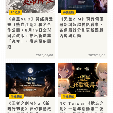
PC遊戲
手機遊戲
《劍靈NEO》與經典漫
《天堂2 M》現有伺服
畫《熱血江湖》聯名合
器新增超越神話職業，
作公開，8月19日全球
各伺服器分別更新遊戲
同步改版，推出新職業
內容與活動
「炎帝」，事前預約開
跑
2026/08/06
2026/08/05
手機遊戲
手機遊戲
《王者之劍M》x《新
NC Taiwan《遺忘之
暗行御史》夢幻聯動啟
劍》一週年活動第二波