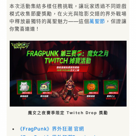
本次活動集結多樣任務挑戰，讓玩家透過不同遊戲
模式收集節慶獎勵，在火光與陰影交錯的界外戰場
中釋放最獨特的萬聖魅力——這個
萬聖節
，保證讓
你驚喜連連！
魔女之夜賽季限定 Twitch Drop 獎勵
《FragPunk》界外狂潮 官網