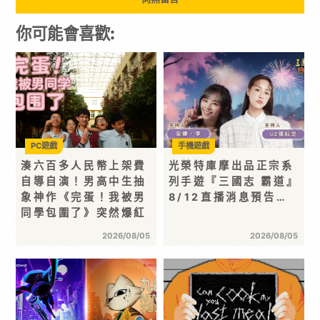
你可能會喜歡:
PC遊戲
手機遊戲
湊六百多人民幣上架費
光榮特庫摩出品正宗系
自導自演！男高中生抽
列手遊『三國志 霸道』
象神作《完蛋！我被男
8/12直播消息預告…
同學包圍了》突然爆紅
2026/08/05
2026/08/05