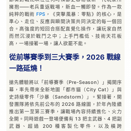
擁抱——老兵重返戰場，新血一觸即發。作為一款
純粹的戰術
FPS
，《突擊風暴：零點》的核心，是
準心、走位、反應與瞬間決策共同決定的每一個回
合。高強度的短回合搭配直覺化操作，讓玩家自然
而然沉浸於戰鬥之中；上手門檻低、技術天花板
高，一場接著一場，讓人欲罷不能。
從前導賽季到三大賽季，2026 戰線
一路延燒！
搶先體驗將以「前導賽季（Pre-Season）」揭開序
幕，率先帶來全新地圖「都市貓（City Cat）」與
史詩級零件「沙暴（Sandstorm）」。緊接著，開
發團隊將依先前公布的 2026 路線圖，於年內陸續
推出第一至第三賽季，讓戰場內容持續進化、火力
全開。同時遊戲一登場便備有 13 把主武器、4 把副
武器、超過 200 種客製化零件，以及橫跨