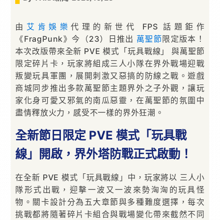
由
艾肯娛樂
代理的新世代 FPS 話題鉅作
《FragPunk》今（23）日推出
萬聖節
限定版本！
本次改版帶來全新 PVE 模式「玩具戰線」 與萬聖節
限定碎片卡，玩家將組成三人小隊在界外戰場迎戰
叛變玩具軍團，展開刺激又惡搞的防線之戰。遊戲
商城同步推出多款萬聖節主題界外之子外觀，讓玩
家化身可愛又邪氣的南瓜惡靈，在萬聖節的氛圍中
盡情釋放火力，感受不一樣的界外狂潮。
全新節日限定 PVE 模式「玩具戰
線」開啟，界外塔防戰正式啟動！
在全新 PVE 模式「玩具戰線」中，玩家將以 三人小
隊形式出戰，迎擊一波又一波來勢洶洶的玩具怪
物。關卡設計分為五大章節與多種難度選擇，每次
挑戰都將隨著碎片卡組合與戰場變化帶來截然不同