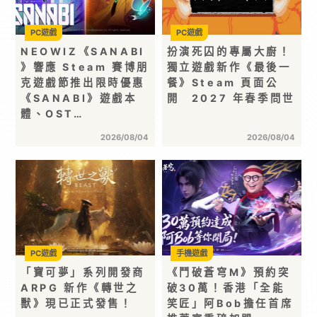
PC遊戲
PC遊戲
NEOWIZ《SANABI
扮演死囚的專屬大廚！
》響應 Steam 賽博朋
獨立遊戲新作《最後一
克遊戲節推出限時優惠
餐》Steam 頁面公
《SANABI》遊戲本
開 2027 年春季問世
體、OST…
2026/08/04
2026/08/04
PC遊戲
手機遊戲
「寶可夢」系列開發商
《鬥破蒼穹M》預約突
ARPG 新作《轉世之
破30萬！香港「全能
獸》現已正式發售！
笑匠」阿Bob擔任首席