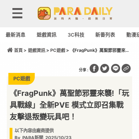
最新消息
遊戲資訊
3C科技
新番列表
動漫
首頁 >
遊戲資訊
>
PC遊戲
> 《FragPunk》萬聖節邪靈來襲!
「玩具戰線」全新PVE 模式立即召集戰友擊退叛變玩
具吧！
分享 :
PC遊戲
《FragPunk》萬聖節邪靈來襲!「玩
具戰線」全新PVE 模式立即召集戰
友擊退叛變玩具吧！
以下內容由廠商提供
By
PARA新聞
2025/10/23