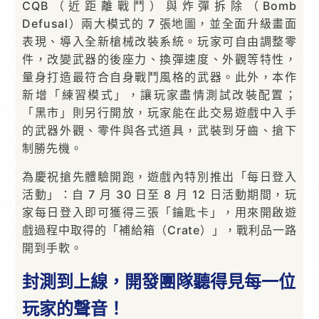
CQB（近距離戰鬥）與炸彈拆除（Bomb
Defusal）兩大模式的 7 張地圖，並全面升級畫面
表現、導入全新槍械改裝系統。玩家可自由調整零
件，改變武器的後座力、換彈速度、外觀等特性，
量身打造最符合自身戰鬥風格的武器。此外，本作
新增「練習模式」，讓玩家盡情測試改裝配置；
「黑市」則另行開放，玩家能在此交易遊戲中入手
的武器外觀、零件與各式道具，武裝到牙齒、搶下
制勝先機。
為慶祝搶先體驗開跑，遊戲內特別推出「每日登入
活動」：自 7 月 30 日至 8 月 12 日活動期間，玩
家每日登入即可獲得三張「鑰匙卡」，用來開啟遊
戲過程中取得的「補給箱（Crate）」，戰利品一路
開到手軟。
封測到上線，開發團隊聽得見每一位
玩家的聲音！