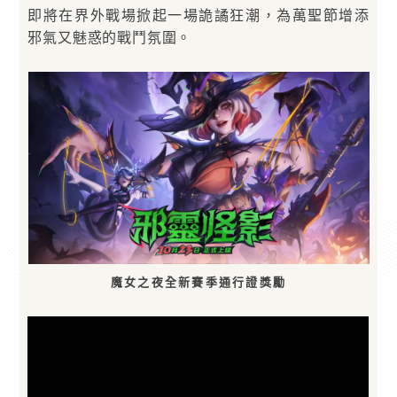
即將在界外戰場掀起一場詭譎狂潮，為萬聖節增添
邪氣又魅惑的戰鬥氛圍。
魔女之夜全新賽季通行證獎勵