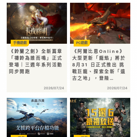
手機遊戲
PC遊戲
《鈴蘭之劍》全新篇章
《阿爾比恩Online》
「禱鈴為誰而鳴」正式
大型更新「龍焰」將於
登場｜三週年系列活動
8月31 日正式推出 挑
同步開跑
戰巨龍、探索全新「遠
古之地」，登陸…
2026/07/24
2026/07/24