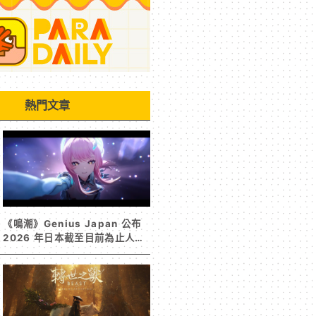
熱門文章
《鳴潮》Genius Japan 公布
2026 年日本截至目前為止人氣
歌單《遠航星的告別》&《自無
垠處歸航之星》入榜