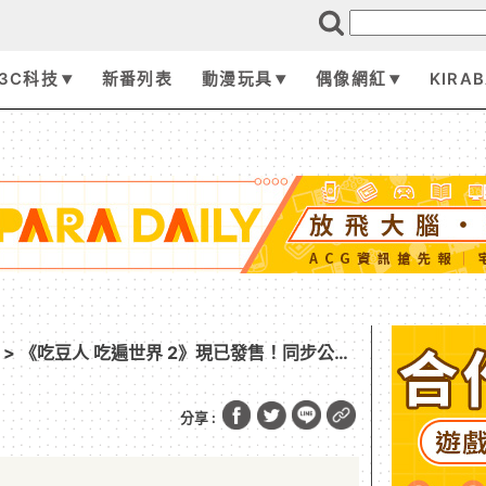
3C科技
新番列表
動漫玩具
偶像網紅
KIRA
> 《吃豆人 吃遍世界 2》現已發售！同步公開
 即將於 11 月發布
分享 :