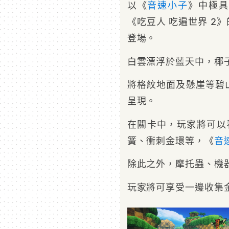
以《
音速小子
》中極具
《吃豆人 吃遍世界 2
登場。
白雲漂浮於藍天中，椰
將格紋地面及懸崖等碧
呈現。
在關卡中，玩家將可以看
簧、衝刺金環等，《
音
除此之外，摩托蟲、機
玩家將可享受一邊收集金