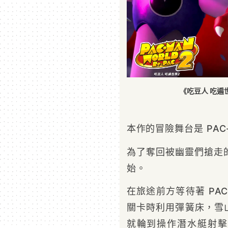
《吃豆人 吃遍
本作的冒險舞台是 PAC
為了奪回被幽靈們搶走的
始。
在旅途前方等待著 PA
關卡時利用彈簧床，雪
就輪到操作潛水艇射擊