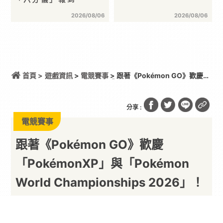
2026/08/06
2026/08/06
首頁 >
遊戲資訊
>
電競賽事
> 跟著《Pokémon GO》歡慶
「PokémonXP」與「Pokémon World
Championships 2026」！
分享 :
電競賽事
跟著《Pokémon GO》歡慶
「PokémonXP」與「Pokémon
World Championships 2026」！
以下內容由廠商提供
By
PARA新聞
2026/08/07