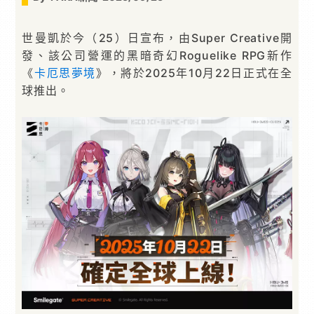
世曼凱於今（25）日宣布，由Super Creative開
發、該公司營運的黑暗奇幻Roguelike RPG新作
《
卡厄思夢境
》，將於2025年10月22日正式在全
球推出。