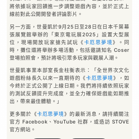
將依據玩家回饋進一步調整遊戲內容，並於正式上
線前對此公開開發者評論影片。
另一方面，世曼凱於9月25日至28日在日本千葉幕
張展覽館舉辦的「東京電玩展2025」設置大型展
位，現場開放玩家搶先試玩《
卡厄思夢境
》。同
時，攤位還將舉辦多場活動，包括邀請知名 Coser
登場拍照會，預計將吸引眾多玩家與觀展人潮。
世曼凱事業本部室長金柱衡表示：「全世界次文化
遊戲粉絲長久以來一直期待的《
卡厄思夢境
》，如
今終於正式公開了上線日期。我們將持續依照玩家
的測試反饋提升完成度，並全力確保遊戲能如期推
出，帶來最佳體驗。」
更多關於《
卡厄思夢境
》的最新消息，請持續關注
官方 Facebook、YouTube 社群，或造訪 STOVE
官方網站。