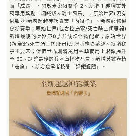
面「成長」、開啟米密爾賽季 2、新增 1 種職業外
觀專用獎勵「鋼鐵矮人騎士團員」；原始世界(現有
伺服器)新增超越神話職業「內爾卡」、新增寵物協
會新賽季；原始世界(包含拉烏爾/死亡騎士伺服器)
新增最後的兵器庫6號並調整怪物配置；原始世界
(拉烏爾/死亡騎士伺服器)新增西格瑪系統、新增獅
子王要塞；保值世界則將萬用靈藥使用上限數提升
至 50、調整最後的兵器庫怪物配置、新增英雄壺精
「寇倫」、新增繼承者技能「鋼鐵軀體」。