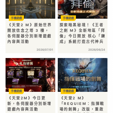
手機遊戲
手機遊戲
《天堂2 M》原始世界
探索暗黑秘境！《王者
開放信念之塔 3 樓，
之劍 M》全新地區「拜
各伺服器分別新增遊戲
倫」今日開放 核心「鍊
內容與活動
成」系統打造古代神兵
2026/07/01
2026/06/24
手機遊戲
手機遊戲
《天堂2M》今日更
《天堂2 M》
新，各伺服器分別新增
「REQUIEM：指揮戰
遊戲內容與活動
場的劍舞」改版，重啟