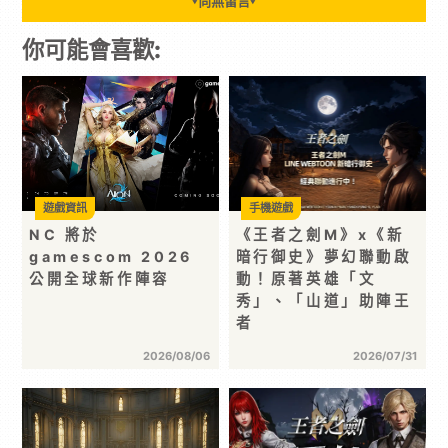
尚無留言
▼
▼
你可能會喜歡:
遊戲資訊
手機遊戲
NC 將於
《王者之劍M》x《新
gamescom 2026
暗行御史》夢幻聯動啟
公開全球新作陣容
動！原著英雄「文
秀」、「山道」助陣王
者
2026/08/06
2026/07/31