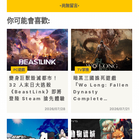
尚無留言
▼
▼
你可能會喜歡:
PC遊戲
TV掌機
變身巨獸毀滅都市！
暗黑三國誅死遊戲
32 人末日大逃殺
『Wo Long: Fallen
《BeastLink》即將
Dynasty
登陸 Steam 搶先體驗
Complete…
2026/07/28
2026/07/21