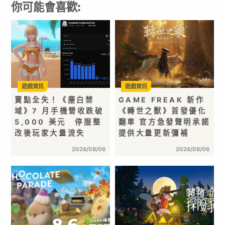
你可能會喜歡:
遊戲資訊
遊戲資訊
賣點全失！《塵白禁
GAME FREAK 新作
域》7 月手機營收跌破
《轉世之獸》首發優化
5,000 美元 停服整
翻車 官方急發聲明承諾
改後玩家大量流失
提供大量更新彌補
2026/08/06
2026/08/06