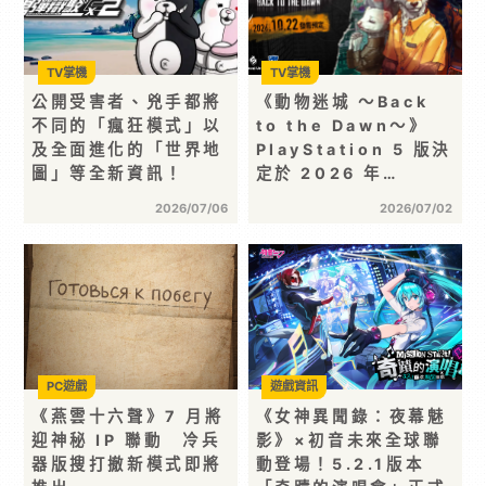
TV掌機
TV掌機
公開受害者、兇手都將
《動物迷城 ～Back
不同的「瘋狂模式」以
to the Dawn～》
及全面進化的「世界地
PlayStation 5 版決
圖」等全新資訊！
定於 2026 年…
2026/07/06
2026/07/02
PC遊戲
遊戲資訊
《燕雲十六聲》7 月將
《女神異聞錄：夜幕魅
迎神秘 IP 聯動 冷兵
影》×初音未來全球聯
器版搜打撤新模式即將
動登場！5.2.1版本