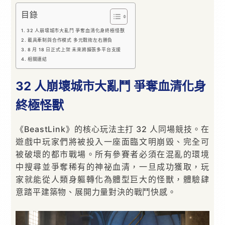
目錄
32 人崩壞城市大亂鬥 爭奪血清化身終極怪獸
載具牽制與合作模式 多元戰術左右勝負
8 月 18 日正式上架 未來將擴張多平台支援
相關連結
32 人崩壞城市大亂鬥 爭奪血清化身
終極怪獸
《BeastLink》的核心玩法主打 32 人同場競技。在
遊戲中玩家們將被投入一座面臨文明崩毀、完全可
被破壞的都市戰場。所有參賽者必須在混亂的環境
中搜尋並爭奪稀有的神祕血清，一旦成功獲取，玩
家就能從人類身軀轉化為體型巨大的怪獸，體驗肆
意踏平建築物、展開力量對決的戰鬥快感。