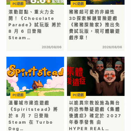
PC遊戲
PC遊戲
滾動甜點、重火力全
豬豬超可愛的非線性
開！《Chocolate
3D探索解謎冒險遊戲
Parade》試玩版 將於
《豬豬探險家》推出免
8 月 6 日登陸
費試玩版，現可體驗遊
Steam…
戲序章！
2026/08/06
2026/08/06
PC遊戲
PC遊戲
溫馨城市建造遊戲
以詭異宗教設施為舞台
《Spiritstead》將
的恐怖懸疑遊戲《集體
於 8 月 7 日登陸
後遺症》確定於 2027
Steam 在 Turbo
年春季發售 由
Dog…
HYPER REAL…