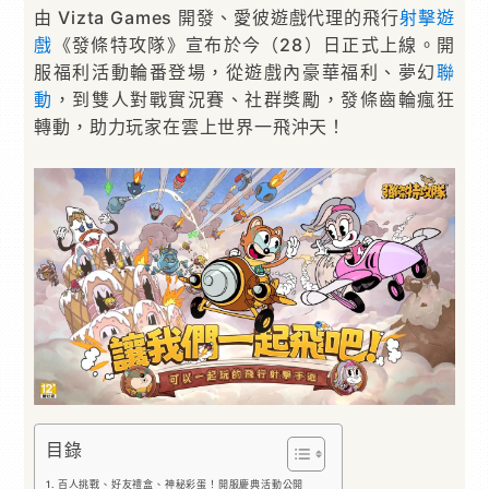
由 Vizta Games 開發、愛彼遊戲代理的飛行
射擊遊
戲
《發條特攻隊》宣布於今（28）日正式上線。開
服福利活動輪番登場，從遊戲內豪華福利、夢幻
聯
動
，到雙人對戰實況賽、社群獎勵，發條齒輪瘋狂
轉動，助力玩家在雲上世界一飛沖天！
目錄
百人挑戰、好友禮盒、神秘彩蛋！開服慶典活動公開