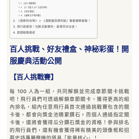
【百人挑戰賽】
【7 日登入＆7 日嘉年華】
【好友禮盒】
【破案天才嘎利略】
《發條特攻隊》 × 《湯姆貓與傑利鼠》聯動歡樂啟動！
飛行員報到！社群活動爆料、豪禮同步派送！
遊戲相關連結
百人挑戰、好友禮盒、神秘彩蛋！開
服慶典活動公開
【百人挑戰賽】
每 100 人為一組，共同解鎖並完成章節關卡挑戰
吧！飛行員們可透過解鎖章節關卡，獲得更高的組
內排名，組內任意飛行員首次通過挑戰賽包含的關
卡後，都會向獎金池積累鑽石。而個人通過指定關
卡後，還將會獲得瓜分鑽石獎金的資格！參與排名
的飛行員們，還有機會獲得稀有精美的頭像框和招
募史詩專屬僚機的道具「能量核心」！