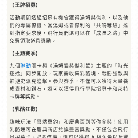
【
王牌招募
】
活動期間透過招募有機會獲得湯姆與傑利，以及他
們的專屬僚機。當湯姆或者傑利的「共鳴等級」達
到指定要求後，飛行員們還可以在「成長之路」中
免費領取道具獎勵。
【
主題賽季
】
九個
聯動
關卡與《湯姆貓與傑利鼠》主題的「時光
迷途」同步開放，玩家需收集乳酪塊、戰勝強敵與
躲避史派克追擊。參與賽季，不僅可以獲得大量養
成素材和鑽石，還可以獲得飛行學院招募卡和萊特
卡牌等獎勵。
【
乳酪狂歡
】
趣味玩法「雲端垂釣」和慶典簽到等你參與！使用
乳酪塊可在慶典商店兌換豐富獎勵，不僅包含飛行
員招募卡、眾多僚機，還可以獲得 A 級角色以及豐