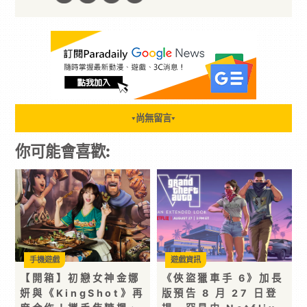
尚無留言
▼
▼
你可能會喜歡:
手機遊戲
遊戲資訊
【開箱】初戀女神金娜
《俠盜獵車手 6》加長
妍與《KingShot》再
版預告 8 月 27 日登