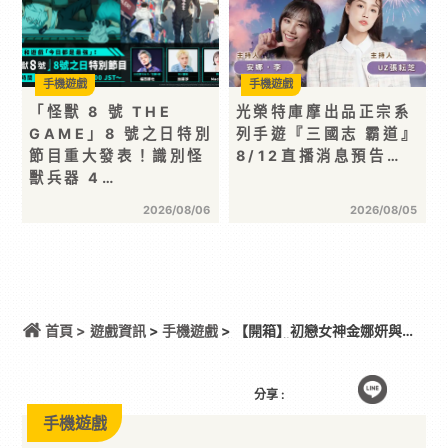
手機遊戲
手機遊戲
「怪獸 8 號 THE
光榮特庫摩出品正宗系
GAME」8 號之日特別
列手遊『三國志 霸道』
節目重大發表！識別怪
8/12直播消息預告…
獸兵器 4…
2026/08/06
2026/08/05
首頁 >
遊戲資訊
>
手機遊戲
> 【開箱】初戀女神金娜妍與
《KingShot》再度合作！攜手焦糖楓、柒息地推出
「國王燒烤節」活動
分享 :
手機遊戲