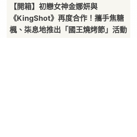
【開箱】初戀女神金娜妍與
《KingShot》再度合作！攜手焦糖
楓、柒息地推出「國王燒烤節」活動
娜妍真的豪可愛內～
By
一枚月餅
2026/08/07
由 Century Games Pte. Ltd. 所推出的中世紀生存
策略手遊《KingShot》今夏展開跨界
合作
，攜手台
灣兩大連鎖燒烤品牌「焦糖楓」與「柒息地居酒
屋」推出「國王燒烤節」
聯名
活動，即日起一路舉
辦至 8 月 31 日。