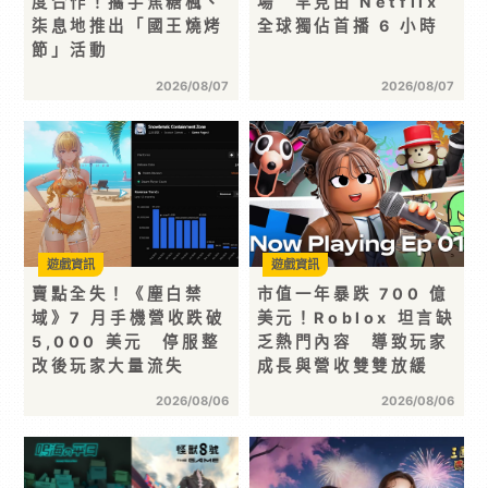
度合作！攜手焦糖楓、
場 罕見由 Netflix
柒息地推出「國王燒烤
全球獨佔首播 6 小時
節」活動
2026/08/07
2026/08/07
遊戲資訊
遊戲資訊
賣點全失！《塵白禁
市值一年暴跌 700 億
域》7 月手機營收跌破
美元！Roblox 坦言缺
5,000 美元 停服整
乏熱門內容 導致玩家
改後玩家大量流失
成長與營收雙雙放緩
2026/08/06
2026/08/06