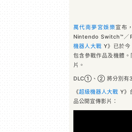
萬代南夢宮娛樂
宣布，
Nintendo Switch™
機器人大戰
Y》已於今
包含參戰作品及機體。同
片。
DLC①、② 將分別有
《
超級機器人大戰
Y》
品公開宣傳影片：