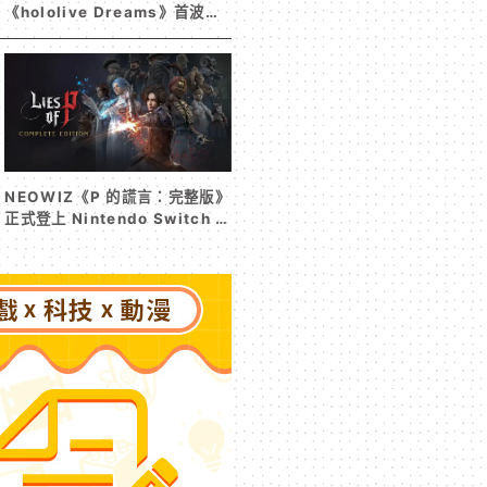
《hololive Dreams》首波夏
日活動今日開跑 白銀諾艾爾等
5 位人氣成員泳裝卡池同步解鎖
NEOWIZ《P 的謊言：完整版》
正式登上 Nintendo Switch 2
收錄遊戲本篇與 DLC《P 的謊
言：序曲》完整體驗克拉特城
（Krat）沒落前後的壯闊篇章