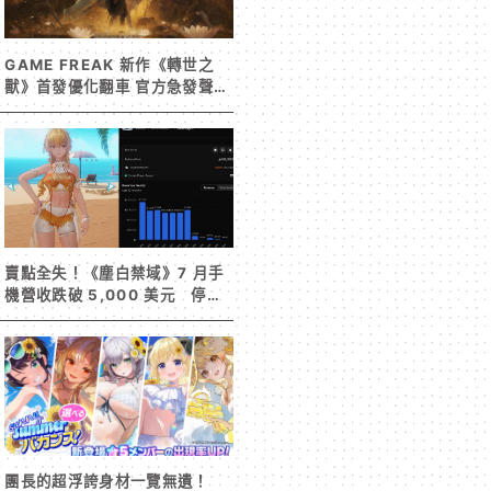
GAME FREAK 新作《轉世之
獸》首發優化翻車 官方急發聲明
承諾提供大量更新彌補
賣點全失！《塵白禁域》7 月手
機營收跌破 5,000 美元 停服
整改後玩家大量流失
團長的超浮誇身材一覽無遺！