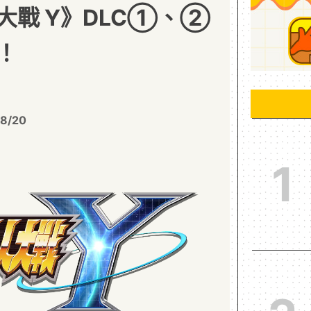
大戰 Y》DLC①、②
！
8/20
1