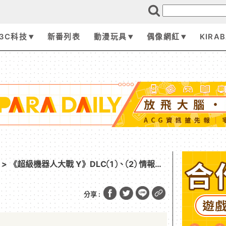
3C科技
新番列表
動漫玩具
偶像網紅
KIRA
> 《超級機器人大戰 Y》DLC①、② 情報現
分享 :