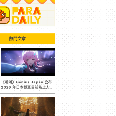
熱門文章
《鳴潮》Genius Japan 公布
2026 年日本截至目前為止人氣
歌單《遠航星的告別》&《自無
垠處歸航之星》入榜