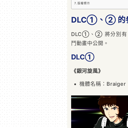
版權標示
DLC①、② 
DLC①、② 將分別有
鬥動畫中公開。
DLC①
《銀河旋風》
機體名稱：Braiger