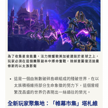
為了收集星宙能量，法力熔爐歐美加被建設於星球之上，
玩家必須在這個團隊副本中搏命奮戰，除掉意圖復活迪曼
修斯的以太族影衛
這是一個由無數破碎島嶼組成的殘破世界，在以
太族積極維持部分生命象徵的努力下，這個曾經
繁茂昌盛的世界仍表現出一絲過往的榮光。
全新玩家聚集地：「帷幕市集」塔札維