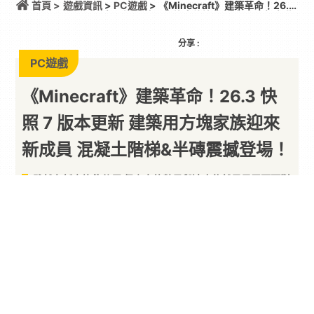
首頁 >
遊戲資訊
>
PC遊戲
> 《Minecraft》建築革命！26.3
快照 7 版本更新 建築用方塊家族迎來新成員 混凝土階
梯&半磚震撼登場！
分享 :
PC遊戲
《Minecraft》建築革命！26.3 快
照 7 版本更新 建築用方塊家族迎來
新成員 混凝土階梯&半磚震撼登場！
雖然有新方塊能使用 但產出的數量與速度依然是最需要面對
的問題
By
Broken Dog
2026/08/05
由
微軟
旗下
Mojang
Studios 開發的
沙盒
遊戲-
《
Minecraft
》在昨(4)日發布了 26.3 版本的快照
更新內容，除了修復各式 Bug 之外，有一項更新將