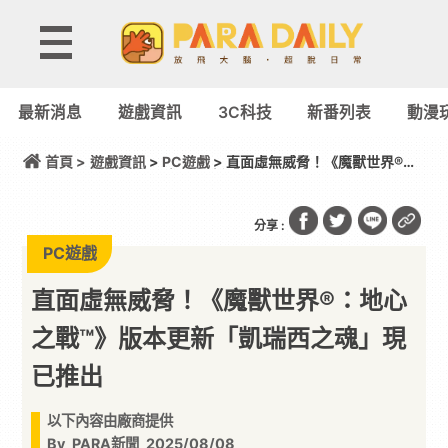
最新消息
遊戲資訊
3C科技
新番列表
動漫
首頁 >
遊戲資訊
>
PC遊戲
> 直面虛無威脅！《魔獸世界®：
地心之戰™》版本更新「凱瑞西之魂」現已推出
分享 :
PC遊戲
直面虛無威脅！《魔獸世界®：地心
之戰™》版本更新「凱瑞西之魂」現
已推出
以下內容由廠商提供
By
PARA新聞
2025/08/08