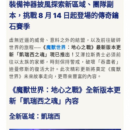
裝備神器披風探索新區域、團隊副
本，挑戰 8 月 14 日起登場的傳奇鑰
石賽季
虛無近逼的威脅、意料之外的結盟，以及前往破碎
世界的旅程──
《
魔獸世界
：地心之戰》最新版本更
新「凱瑞西之魂」現已推出！
艾澤拉斯勇士必須前
往以太族的家鄉，時刻保持警戒，破壞「吞盡者」
迪曼修斯的復活大計。此次精彩更新將奠定《魔獸
世界》未來故事走向，更帶來豐富的內容。
《魔獸世界：地心之戰》全新版本更
新「凱瑞西之魂」內容
全新區域：凱瑞西