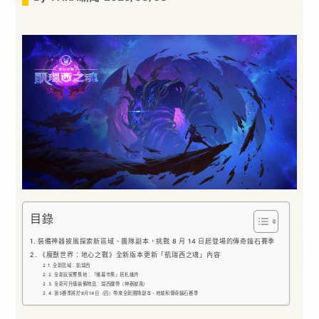
目錄
裝備神器披風探索新區域、團隊副本，挑戰 8 月 14 日起登場的傳奇鑰石賽季
《魔獸世界：地心之戰》全新版本更新「凱瑞西之魂」內容
全新區域：凱瑞西
全新玩家聚集地：「帷幕市集」塔札維許
全新可升級裝備物品：瑞西纏帶（神器披風）
第3賽季將於8月14日（四）帶來全新團隊副本、地城和傳奇鑰石賽季