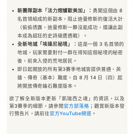
新團隊副本「法力熔爐歐美加」：
勇闖這個由 8
名首領組成的新副本，阻止迪曼修斯的復活大計
（偷偷透露，迪曼修斯一夥沒能成功，還讓此副
本成為超狂的史詩級遭遇戰）。
全新地城「埃達尼秘境」：
這是一個 3 名首領的
地城，玩家需要對付一群在得知這個秘境的秘密
後，前來入侵的荒地居民。
即日起開放的所有第3賽季地城皆提供普通、英
雄、傳奇（基本）難度，自 8 月 14 日（四）起
將開放傳奇鑰石難度版本。
欲了解全新版本更新「凱瑞西之魂」的資訊，以及
第3賽季的細節，請參閱
官方部落格
；觀賞新版本發
行預告片，請前往
官方YouTube頻道
。