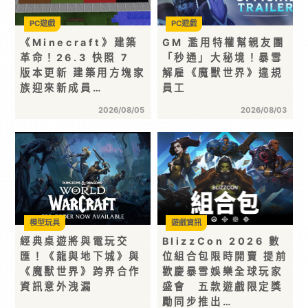
PC遊戲
PC遊戲
《Minecraft》建築
GM 濫用特權幫親友團
革命！26.3 快照 7
「秒通」大秘境！暴雪
版本更新 建築用方塊家
解雇《魔獸世界》違規
族迎來新成員…
員工
2026/08/05
2026/08/03
模型玩具
遊戲資訊
經典桌遊將與電玩交
BlizzCon 2026 數
匯！《龍與地下城》與
位組合包限時開賣 提前
《魔獸世界》跨界合作
歡慶暴雪娛樂全球玩家
資訊意外洩漏
盛會 五款遊戲限定獎
勵同步推出…