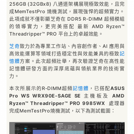
256GB (32GBx8) 八通道架構展現極致效能，且完
成MemTestPro 燒機測試，展現強悍的超頻實力。
此項成就不僅彰顯芝奇在 DDR5 R-DIMM 超頻模組
的領導實力，更完美搭配 最新 AMD Ryzen™
Threadripper™ PRO 平台上的卓越效能。
芝奇
致力於為專業工作站、內容創作者、AI 應用與
高效能運算等領域打造穩定性與效能兼具的極致
記
憶體
方案。此次超頻壯舉，再次驗證芝奇在高性能
記憶體研發方面的深厚底蘊與領航業界的技術實
力。
本次所展示的R-DIMM超頻
記憶體
，已搭配
ASUS
Pro WS WRX90E-SAGE SE
主機板及
AMD
Ryzen™ Threadripper™ PRO 9985WX
處理器
完成MemTestPro燒機測試，以下為測試截圖：