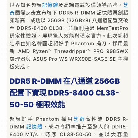
世界知名超頻
記憶體
及高端電競設備領導品牌，
芝
奇
國際芝奇宣布旗下 DDR5 R-DIMM 記憶體再創超
頻新高，成功以 256GB (32GBx8) 八通道配置突破
至 DDR5-8400 CL38，並順利通過 MemTestPro
穩定性驗證，展現驚人效能與穩定實力。此次超頻
壯舉由知名韓國超頻好手 Phantom 操刀，採用最
新 AMD Ryzen™ Threadripper™ PRO 9985WX
處理器與 ASUS Pro WS WRX90E-SAGE SE 主機
板完成。
DDR5 R-DIMM 在八通道 256GB
配置下實現 DDR5-8400 CL38-
50-50 極限效能
超頻好手 Phantom 採用
芝奇
高性能 DDR5 R-
DIMM
記憶體
，成功將頻率推升至驚人的 DDR5-
8400 MT/s，時序 CL38-50-50，並以大容量