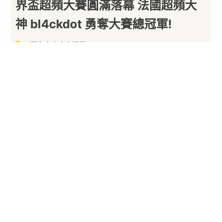
界盃超頻大賽圓滿落幕 法國超頻大
神 bl4ckdot 勇奪大賽總冠軍!
以下內容由廠商提供
By
PARA新聞
2026/06/09