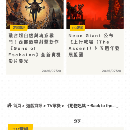
遊戲資訊
PC遊戲
融合超自然與魂系戰
Neon Giant 公布
鬥！西部類魂射擊新作
《上行戰場（The
《Guns of
Ascent）》五週年發
Eschaton》全新實機
展藍圖
影片曝光
2026/07/29
2026/07/29
首頁 >
遊戲資訊
>
TV掌機
> 《動物迷城 ～Back to the
Dawn～》PlayStation®5 版體驗版即日起開放下載︕
現正同步開放預購，預購即可獲得原創 DLC 作為特
典︕
分享 :
TV掌機