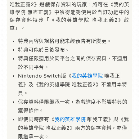
唯我正義2》遊戲保存資料的玩家，將可在《我的英
雄學院 無盡正義》中獲得能夠使用於自訂功能中的
保存資料特典「《我的英雄學院 唯我正義2》紋
章」。
特典內容與規格可能未經預告有所變更。
特典可能於日後發布。
特典僅限適用於同平台之間的保存資料，不適用
於不同平台。
Nintendo Switch版《
我的英雄學院
唯我正
義》及《我的英雄學院 唯我正義2》不適用本特
典。
保存資料僅限繼承一次，遊戲進度不影響特典的
獲得條件。
即使同時擁有《
我的英雄學院
唯我正義》與《我
的英雄學院 唯我正義2》兩方的保存資料，亦僅
限繼承一次。