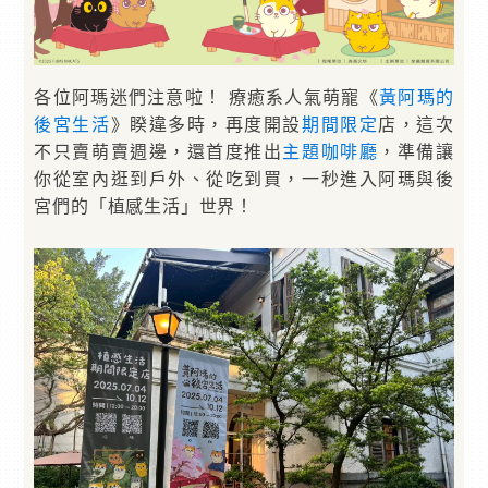
各位阿瑪迷們注意啦！ 療癒系人氣萌寵《
黃阿瑪的
後宮生活
》睽違多時，再度開設
期間限定
店，這次
不只賣萌賣週邊，還首度推出
主題咖啡廳
，準備讓
你從室內逛到戶外、從吃到買，一秒進入阿瑪與後
宮們的「植感生活」世界！