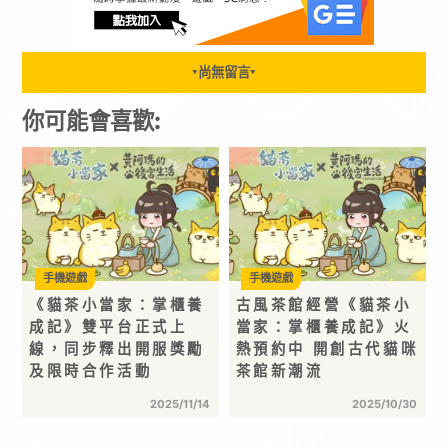
尚無留言
▼
▼
你可能會喜歡:
手機遊戲
手機遊戲
《貓茶小當家：掌櫃養
古風茶館經營《貓茶小
成記》雙平台正式上
當家：掌櫃養成記》火
線，同步釋出開服獎勵
熱預約中 開創古代貓咪
及限時合作活動
茶館新潮流
2025/11/14
2025/10/30