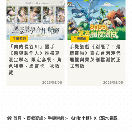
手機遊戲
手機遊戲
「肉的長谷川」攜手
手機遊戲《別砸了！是
《戀與製作人》推盛夏
精靈啦》宣布台港澳代
限定聯名 限定套餐、角
理權與菁英刪檔測試正
色特典、虛寶卡一次收
式開啟
藏
2026/08/06
2026/08/05
首頁 >
遊戲資訊
>
手機遊戲
> 《心動小鎮》X《潛水員戴
夫》聯動即將登場！潛入鯨落峽谷展開海底奇遇！