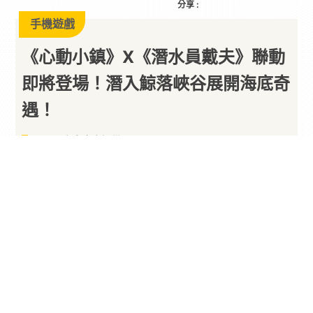
分享 :
手機遊戲
《心動小鎮》X《潛水員戴夫》聯動
即將登場！潛入鯨落峽谷展開海底奇
遇！
以下內容由廠商提供
By
PARA新聞
2026/08/07
慢節奏生活模擬遊戲《
心動小鎮
》將於明(8)日正式
推出與《
潛水員戴夫
》的期間限定
聯動
！這個夏
天，熟悉的潛水員「戴夫」意外造訪鯨落峽谷，發
展家將在探索蔚藍海域的同時，協助他找回遺落的
零件，一起延續這場充滿驚喜的海底奇遇。此外，
七夕限定活動也將於 8 月 15 日浪漫登場，邀請發
展家約上好友共赴蘭月之約，在小鎮留下屬於彼此