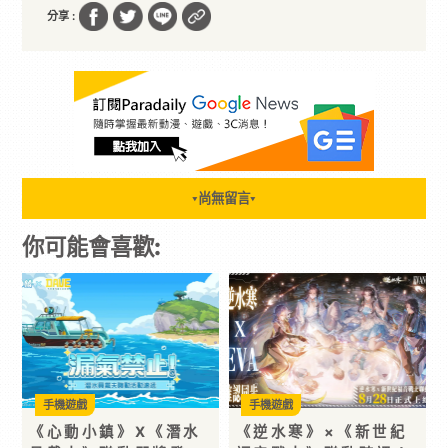
分享 :
尚無留言
▼
▼
你可能會喜歡:
手機遊戲
手機遊戲
《心動小鎮》X《潛水
《逆水寒》×《新世紀