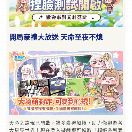
開局豪禮大放送 天命至夜不熄
天命之路現已開啟，諸多豪禮加持，助力你遨遊各
大星辰世界！現在登入遊戲即可領取「超絕系列套