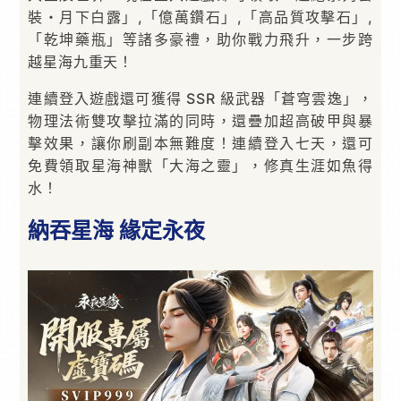
裝・月下白露」,「億萬鑽石」,「高品質攻擊石」,
「乾坤藥瓶」等諸多豪禮，助你戰力飛升，一步跨
越星海九重天！
連續登入遊戲還可獲得 SSR 級武器「蒼穹雲逸」，
物理法術雙攻擊拉滿的同時，還疊加超高破甲與暴
擊效果，讓你刷副本無難度！連續登入七天，還可
免費領取星海神獸「大海之靈」，修真生涯如魚得
水！
納吞星海 緣定永夜