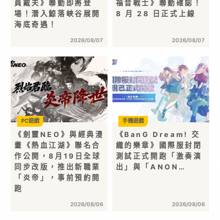
員戴夫》聯動即將登
福音戰士》聯動確認！
場！潛入鯨落峽谷展開
8 月 28 日正式上線
海底奇遇！
2026/08/07
2026/08/07
PC遊戲
手機遊戲
《劍靈NEO》與經典漫
《BanG Dream! 交
畫《熱血江湖》聯名合
織的樂章》國際服封閉
作公開，8月19日全球
測試正式開跑「激奏演
同步改版，推出新職業
出」與「ANON…
「炎帝」，事前預約開
跑
2026/08/06
2026/08/06