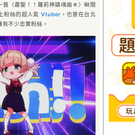
以一首〈肅聖！！蘿莉神鎮魂曲☆〉瞬間
上粉絲的超人氣
Vtuber
，也曾在台北
擁有不少忠實粉絲。