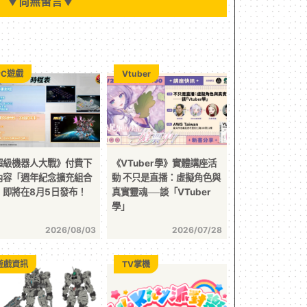
▼
尚無留言
▼
PC遊戲
Vtuber
超級機器人大戰》付費下
《VTuber學》實體講座活
內容「週年紀念擴充組合
動 不只是直播：虛擬角色與
」即將在8月5日發布！
真實靈魂──談「VTuber
學」
2026/08/03
2026/07/28
遊戲資訊
TV掌機