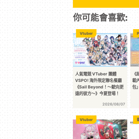
你可能會喜歡:
Vtuber
人氣電競 VTuber 團體
《
VSPO! 海外限定聯名餐廳
載
《Sail Beyond！～駛向更
包
遠的彼方～》今夏登場！
2026/08/07
Vtuber