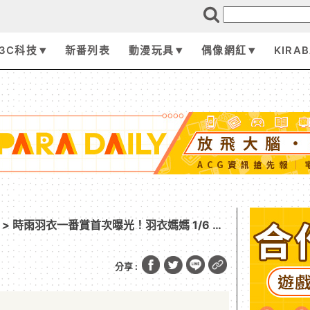
3C科技
新番列表
動漫玩具
偶像網紅
KIRA
> 時雨羽衣一番賞首次曝光！羽衣媽媽 1/6 模
分享 :