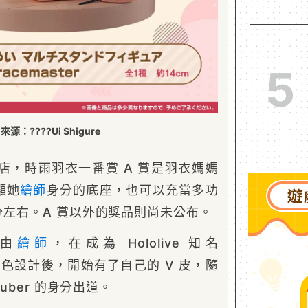
5
源：????Ui Shigure
店，時雨羽衣一番賞 A 賞是羽衣媽媽
顯她
繪師
身分的底座，也可以充當多功
公分左右。A 賞以外的獎品則尚未公布。
自由
繪師
，在成為 Hololive 知名
色設計後，開始有了自己的 V 皮，隨
tuber 的身分出道。