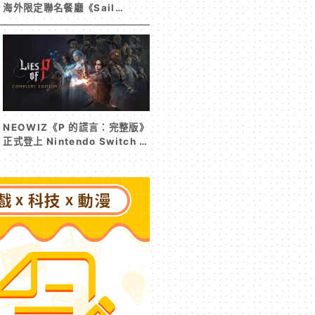
海外限定聯名餐廳《Sail
Beyond！～駛向更遠的彼方
～》今夏登場！
NEOWIZ《P 的謊言：完整版》
正式登上 Nintendo Switch 2
收錄遊戲本篇與 DLC《P 的謊
言：序曲》完整體驗克拉特城
（Krat）沒落前後的壯闊篇章