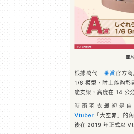
圖片來
根據萬代
一番賞
官方商
1/6 模型，附上能夠彰
能支架，高度在 14 
時雨羽衣最初是
Vtuber
「大空昴」的角
後在 2019 年正式以 V