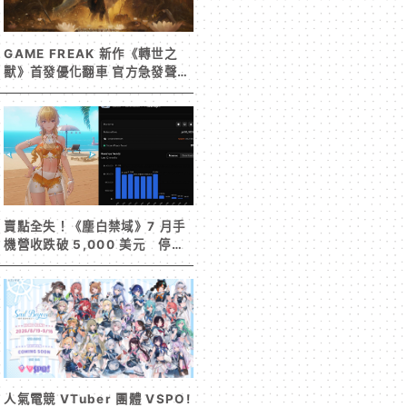
GAME FREAK 新作《轉世之
獸》首發優化翻車 官方急發聲明
承諾提供大量更新彌補
賣點全失！《塵白禁域》7 月手
機營收跌破 5,000 美元 停服
整改後玩家大量流失
人氣電競 VTuber 團體 VSPO!