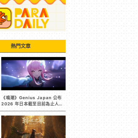
熱門文章
《鳴潮》Genius Japan 公布
2026 年日本截至目前為止人氣
歌單《遠航星的告別》&《自無
垠處歸航之星》入榜