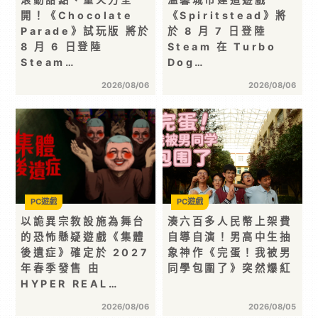
開！《Chocolate
《Spiritstead》將
Parade》試玩版 將於
於 8 月 7 日登陸
8 月 6 日登陸
Steam 在 Turbo
Steam…
Dog…
2026/08/06
2026/08/06
PC遊戲
PC遊戲
以詭異宗教設施為舞台
湊六百多人民幣上架費
的恐怖懸疑遊戲《集體
自導自演！男高中生抽
後遺症》確定於 2027
象神作《完蛋！我被男
年春季發售 由
同學包圍了》突然爆紅
HYPER REAL…
2026/08/06
2026/08/05