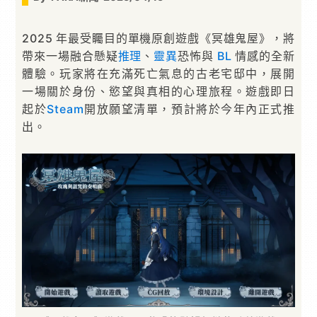
2025 年最受矚目的單機原創遊戲《冥雄鬼屋》，將
帶來一場融合懸疑
推理
、
靈異
恐怖與
BL
情感的全新
體驗。玩家將在充滿死亡氣息的古老宅邸中，展開
一場關於身份、慾望與真相的心理旅程。遊戲即日
起於
Steam
開放願望清單，預計將於今年內正式推
出。