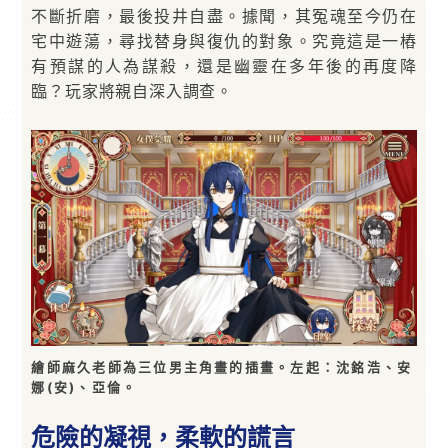
不斷折磨，最後投井自盡。據聞，其冤魂至今仍在
宅中遊蕩，尋找替身與復仇的對象。究竟這是一樁
有預謀的人為謀殺，還是幽靈在多年後的再度降
臨？玩家將親自深入調查。
繪師麻久老師為三位男主角畫的插畫。左起：沈銘浩、安
娜(安)、亞倫。
危險的凝視，柔軟的謊言