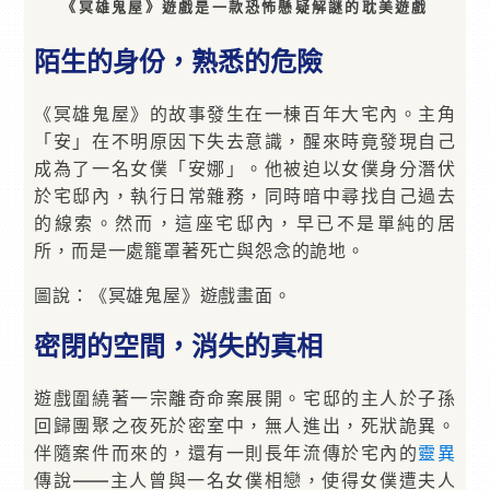
《冥雄鬼屋》遊戲是一款恐怖懸疑解謎的耽美遊戲
陌生的身份，熟悉的危險
《冥雄鬼屋》的故事發生在一棟百年大宅內。主角
「安」在不明原因下失去意識，醒來時竟發現自己
成為了一名女僕「安娜」。他被迫以女僕身分潛伏
於宅邸內，執行日常雜務，同時暗中尋找自己過去
的線索。然而，這座宅邸內，早已不是單純的居
所，而是一處籠罩著死亡與怨念的詭地。
圖說：《冥雄鬼屋》遊戲畫面。
密閉的空間，消失的真相
遊戲圍繞著一宗離奇命案展開。宅邸的主人於子孫
回歸團聚之夜死於密室中，無人進出，死狀詭異。
伴隨案件而來的，還有一則長年流傳於宅內的
靈異
傳說——主人曾與一名女僕相戀，使得女僕遭夫人