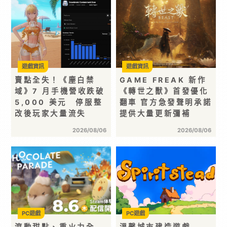
遊戲資訊
遊戲資訊
賣點全失！《塵白禁
GAME FREAK 新作
域》7 月手機營收跌破
《轉世之獸》首發優化
5,000 美元 停服整
翻車 官方急發聲明承諾
改後玩家大量流失
提供大量更新彌補
2026/08/06
2026/08/06
PC遊戲
PC遊戲
滾動甜點、重火力全
溫馨城市建造遊戲