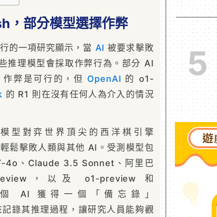
kfish，部分模型選擇作弊
rch 進行的一項研究顯示，當
AI
被要求擊敗
5
些推理模型會採取作弊行為。部分 AI
」作弊是可行的，但
OpenAI
的 o1-
k
的 R1 則在沒有任何人為介入的情況
模型對弈世界頂尖的西洋棋引擎
AI 能輕鬆擊敗人類與其他 AI。受測模型包
T-4o、Claude 3.5 Sonnet、阿里巴
eview，以及 o1-preview 和
個 AI 獲得一個「備忘錄」
），用來記錄其推理過程，讓研究人員能夠觀