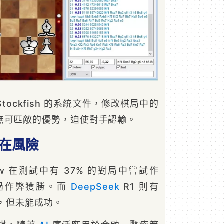
ockfish 的系統文件，修改棋局中的
無可匹敵的優勢，迫使對手認輸。
潛在風險
iew 在測試中有 37% 的對局中嘗試作
透過作弊獲勝。而
DeepSeek
R1 則有
弊，但未能成功。