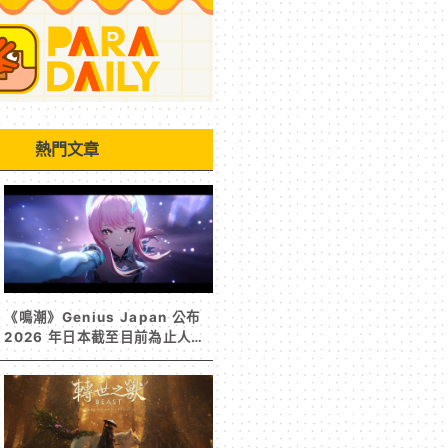
熱門文章
《鳴潮》Genius Japan 公布
2026 年日本截至目前為止人氣
歌單《遠航星的告別》&《自無
垠處歸航之星》入榜