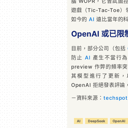
腦 WOPR，它曾試
遊戲（Tic-Tac-T
如今的
AI
遠比當年的科
OpenAI 或已限
目前，部分公司（包括
防止
AI
產生不當行為
preview 作弊的頻率
其模型進行了更新，
OpenAI 拒絕發表評
－資料來源：
techspot
AI
DeepSeek
OpenAI