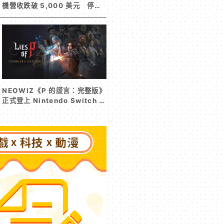
機營收跌破 5,000 美元 停服
整改後玩家大量流失
NEOWIZ《P 的謊言：完整版》
正式登上 Nintendo Switch 2
收錄遊戲本篇與 DLC《P 的謊
言：序曲》完整體驗克拉特城
（Krat）沒落前後的壯闊篇章