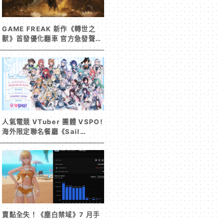
GAME FREAK 新作《轉世之
獸》首發優化翻車 官方急發聲明
承諾提供大量更新彌補
人氣電競 VTuber 團體 VSPO!
海外限定聯名餐廳《Sail
Beyond！～駛向更遠的彼方
～》今夏登場！
賣點全失！《塵白禁域》7 月手