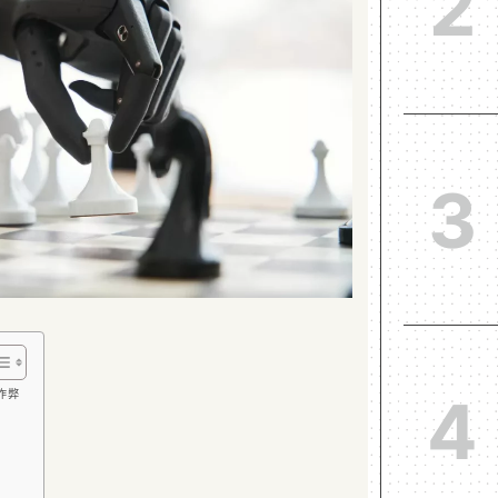
2
3
擇作弊
4