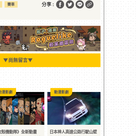
分享 :
賽車
▼
尚無留言
▼
動漫影劇
動漫影劇
攻殼機動隊》全新動畫
日本神人高速公路行駛山壁