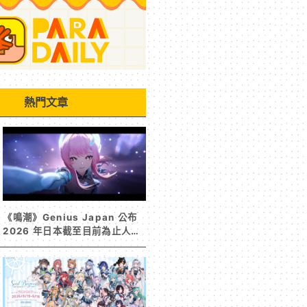
熱門文章
《鳴潮》Genius Japan 公布
2026 年日本截至目前為止人氣
歌單《遠航星的告別》&《自無
垠處歸航之星》入榜