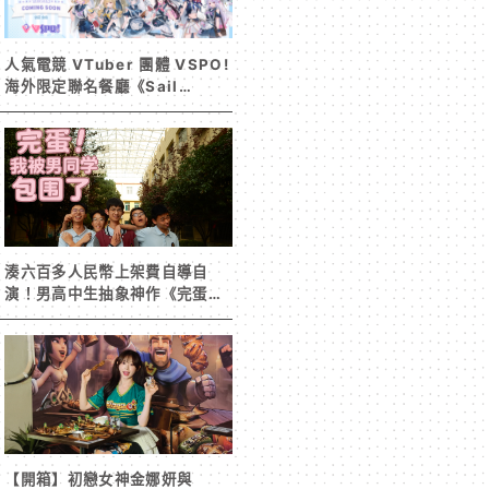
人氣電競 VTuber 團體 VSPO!
海外限定聯名餐廳《Sail
Beyond！～駛向更遠的彼方
～》今夏登場！
湊六百多人民幣上架費自導自
演！男高中生抽象神作《完蛋！
我被男同學包圍了》突然爆紅
【開箱】初戀女神金娜妍與