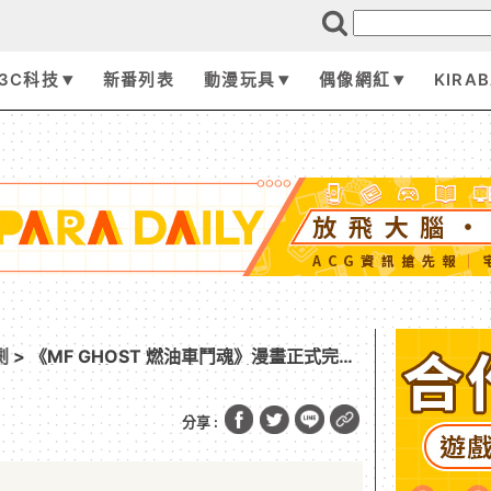
3C科技
新番列表
動漫玩具
偶像網紅
KIRA
劇
> 《MF GHOST 燃油車鬥魂》漫畫正式完
連載，同步公開第 3 季動畫製作確定！
分享 :