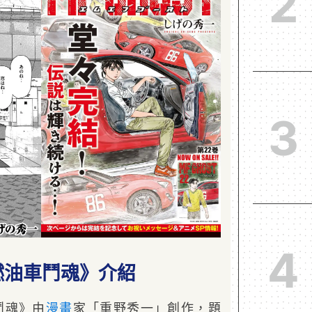
2
3
4
 燃油車鬥魂》介紹
車鬥魂》由
漫畫
家「重野秀一」創作，題