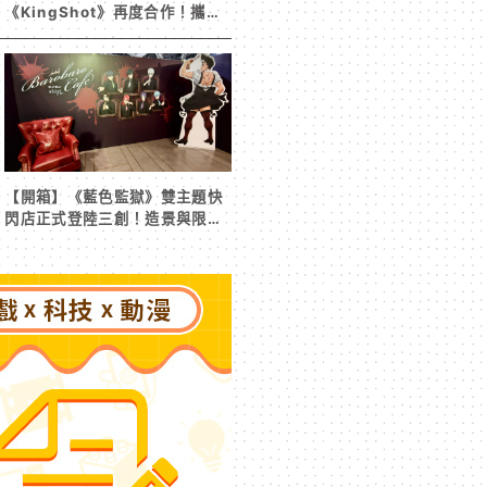
《KingShot》再度合作！攜手
焦糖楓、柒息地推出「國王燒烤
節」活動
【開箱】《藍色監獄》雙主題快
閃店正式登陸三創！造景與限定
周邊搶先看