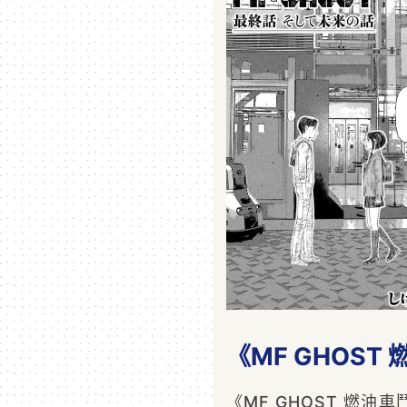
《MF GHOST
《MF GHOST 燃油