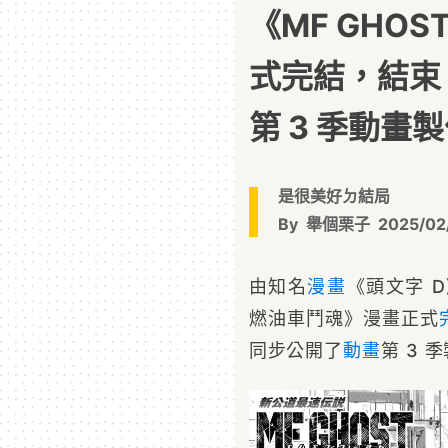
《MF GHO
式完結，結束
第 3 季動畫
是很美好ㄉ結局
By
舉個栗子
2025/02
由知名
漫畫
《頭文字 D
燃油車鬥魂》漫畫正式
同步公開了
動畫
第 3 