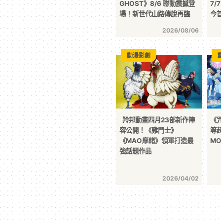
GHOST》8/6 聯動震撼登
7/
場！新世代山路傳說再臨
今
2026/08/06
動漫影劇
羚邦動畫四月23部新作陣
《
容公開！《雞鬥士》
等
《MAO摩緒》領軍打造最
M
強話題作品
2026/04/02