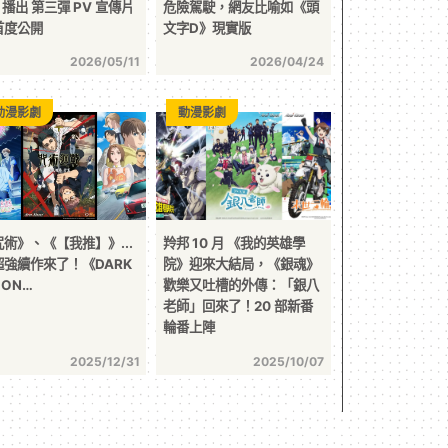
7 播出 第三彈 PV 宣傳片
危險駕駛，網友比喻如《頭
首度公開
文字D》現實版
2026/05/11
2026/04/24
動漫影劇
動漫影劇
咒術》、《【我推】》...
羚邦 10 月 《我的英雄學
超強續作來了！《DARK
院》迎來大結局，《銀魂》
OON…
歡樂又吐槽的外傳：「銀八
老師」回來了！20 部新番
輪番上陣
2025/12/31
2025/10/07