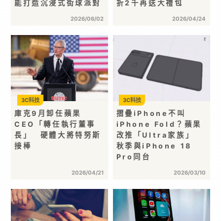
能打造沉浸式街球派對
折2千再送大禮包
2026/06/02
2026/04/24
3C科技
3C科技
庫克9月卸任蘋果
摺疊iPhone不叫
CEO「轉任執行董事
iPhone Fold？蘋果
長」 硬體大將特努斯
改推「Ultra家族」
接棒
秋季與iPhone 18
Pro同台
2026/04/21
2026/03/10