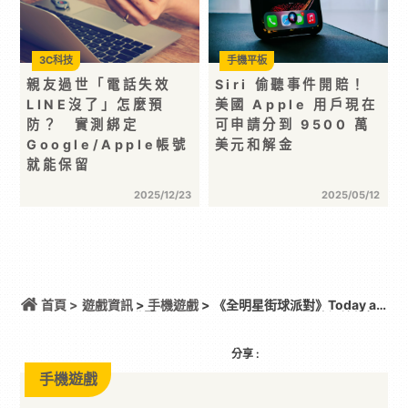
3C科技
手機平板
親友過世「電話失效
Siri 偷聽事件開賠！
LINE沒了」怎麼預
美國 Apple 用戶現在
防？ 實測綁定
可申請分到 9500 萬
Google/Apple帳號
美元和解金
就能保留
2025/12/23
2025/05/12
首頁 >
遊戲資訊
>
手機遊戲
> 《全明星街球派對》Today at
Apple活動圓滿落幕 用全新 iPhone 17 電競級效能打
造沉浸式街球派對
分享 :
手機遊戲