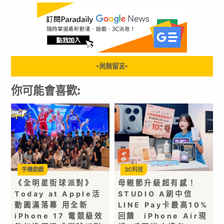
尚無留言
▼
▼
你可能會喜歡:
手機遊戲
3C科技
《全明星街球派對》
母親節升級超有感！
Today at Apple活
STUDIO A刷中信
動圓滿落幕 用全新
LINE Pay卡最高10%
iPhone 17 電競級效
回饋 iPhone Air現