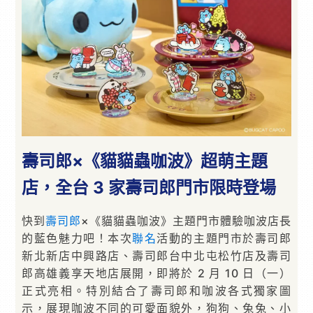
壽司郎×《貓貓蟲咖波》超萌主題
店，全台 3 家壽司郎門市限時登場
快到
壽司郎
×《貓貓蟲咖波》主題門市體驗咖波店長
的藍色魅力吧！本次
聯名
活動的主題門市於壽司郎
新北新店中興路店、壽司郎台中北屯松竹店及壽司
郎高雄義享天地店展開，即將於 2 月 10 日（一）
正式亮相。特別結合了壽司郎和咖波各式獨家圖
示，展現咖波不同的可愛面貌外，狗狗、兔兔、小