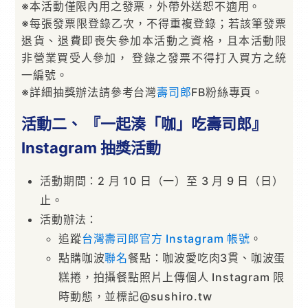
※本活動僅限內用之發票，外帶外送恕不適用。
※每張發票限登錄乙次，不得重複登錄；若該筆發票
退貨、退費即喪失參加本活動之資格，且本活動限
非營業買受人參加， 登錄之發票不得打入買方之統
一編號。
※詳細抽獎辦法請參考台灣
壽司郎
FB粉絲專頁。
活動二、 『一起湊「咖」吃壽司郎』
Instagram 抽獎活動
活動期間：2 月 10 日（一）至 3 月 9 日（日）
止。
活動辦法：
追蹤
台灣壽司郎官方 Instagram 帳號
。
點購咖波
聯名
餐點：咖波愛吃肉3貫、咖波蛋
糕捲，拍攝餐點照片上傳個人 Instagram 限
時動態，並標記@sushiro.tw