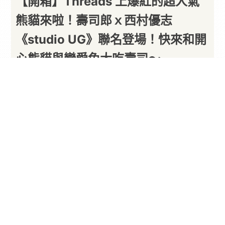
【開箱】Threads 上爆紅的超人氣
熊貓來啦！壽司郎ｘ西村優志
《studio UG》聯名登場！快來和開
心熊貓與戀愛兔大吃壽司～
熊貓軍團進攻啦！
By
一枚月餅
2026/06/22
近期有在
Threads
活躍的各位是否也被熊貓軍團瘋
狂洗版了呢？台灣
壽司郎
本次攜手日本插畫家
西村
優志
（Nishimura Yuji）筆下的超人氣 IP《
studio
UG
》展開
聯名
合作
，活動將於今（22）日至 7 月
26 日限時登場。大家最熟悉的「開心熊貓」與他的
好夥伴「戀愛兔」、「小鼠」、「壞壞貓」與「金
田狐」等人將會一同加入這場夏日盛會，並在全台 6
間主題店出沒，準備陪大家一起打卡吃壽司啦～