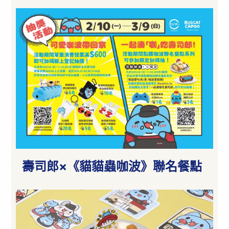
壽司郎×《貓貓蟲咖波》聯名餐點