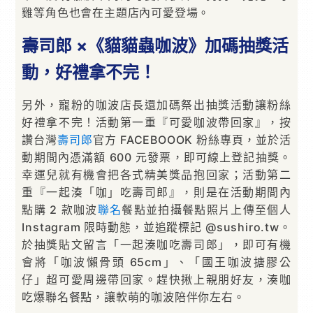
雞等角色也會在主題店內可愛登場。
壽司郎 ×《貓貓蟲咖波》加碼抽獎活
動，好禮拿不完！
另外，寵粉的咖波店長還加碼祭出抽獎活動讓粉絲
好禮拿不完！活動第一重『可愛咖波帶回家』，按
讚台灣
壽司郎
官方 FACEBOOOK 粉絲專頁，並於活
動期間內憑滿額 600 元發票，即可線上登記抽獎。
幸運兒就有機會把各式精美獎品抱回家；活動第二
重『一起湊「咖」吃壽司郎』，則是在活動期間內
點購 2 款咖波
聯名
餐點並拍攝餐點照片上傳至個人
Instagram 限時動態，並追蹤標記 @sushiro.tw。
於抽獎貼文留言「一起湊咖吃壽司郎」，即可有機
會將「咖波懶骨頭 65cm」、「國王咖波搪膠公
仔」超可愛周邊帶回家。趕快揪上親朋好友，湊咖
吃爆聯名餐點，讓軟萌的咖波陪伴你左右。