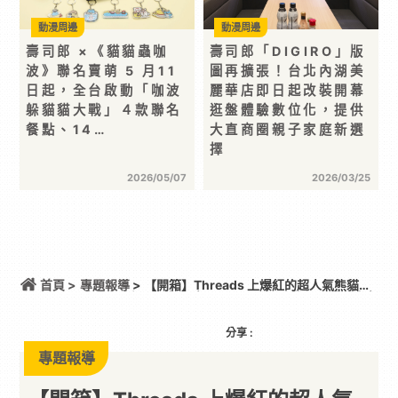
動漫周邊
動漫周邊
壽司郎 ×《貓貓蟲咖
壽司郎「DIGIRO」版
波》聯名賣萌 5 月11
圖再擴張！台北內湖美
日起，全台啟動「咖波
麗華店即日起改裝開幕
躲貓貓大戰」４款聯名
逛盤體驗數位化，提供
餐點、14…
大直商圈親子家庭新選
擇
2026/05/07
2026/03/25
首頁 >
專題報導
> 【開箱】Threads 上爆紅的超人氣熊貓來
啦！壽司郎ｘ西村優志《studio UG》聯名登場！快來
和開心熊貓與戀愛兔大吃壽司～
分享 :
專題報導