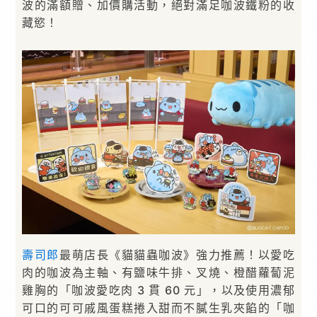
波的滿額贈、加價購活動，絕對滿足咖波鐵粉的收
藏慾！
壽司郎
最萌店長《貓貓蟲咖波》強力推薦！以愛吃
肉的咖波為主軸、有鹽味牛排、叉燒、橙醋蘿蔔泥
雞胸的「咖波愛吃肉 3 貫 60 元」，以及使用濃郁
可口的可可戚風蛋糕捲入甜而不膩生乳夾餡的「咖