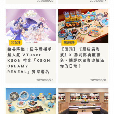
2026/06/22
2026/06/17
3C配件
專題報導
總長降臨！犀牛盾攜手
【開箱】《貓貓蟲咖
超人氣 VTuber
波》X 壽司郎再度聯
KSON 推出「KSON
名，讓愛吃鬼咖波填滿
DREAMY
你的日常！
REVEAL」獨家聯名
2026/05/20
2026/05/11