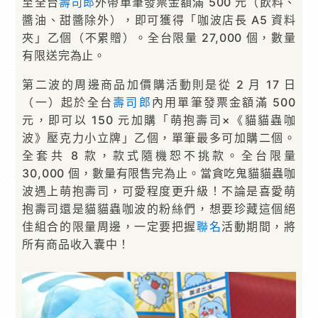
至全台
壽司郎
外帶單筆發票金額滿 500 元（飲料、
醬油、甜醬除外），即可獲得「咖波店長 A5 資料
夾」乙個（不累贈）。全台限量 27,000 個，數量
有限送完為止。
第二波的周邊商品加價購活動則是從 2 月 17 日
（一）起於全台
壽司郎
內用單筆發票金額滿 500
元，即可以 150 元加購「萌抱壽司×《貓貓蟲咖
波》壓克力小立牌」乙個，單筆最多可加購二個。
全套共 8 款，款式隨機恕不挑款。全台限量
30,000 個，數量有限售完為止。當貪吃鬼貓貓蟲咖
波遇上萌抱壽司，可愛程度更升級！不論是喜愛萌
抱壽司還是貓貓蟲咖波的粉絲們，想要珍藏這個絕
佳組合的限量周邊，一定要把握
聯名
活動期間，將
所有商品收入囊中！