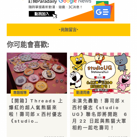
尚無留言
▼
▼
你可能會喜歡:
專題報導
動漫周邊
【開箱】Threads 上
未演先轟動！壽司郎ｘ
爆紅的超人氣熊貓來
西村優志《studio
啦！壽司郎ｘ西村優志
UG》聯名即將開跑 6
《studio…
月 22 日起與熊貓大軍
相約一起吃壽司！