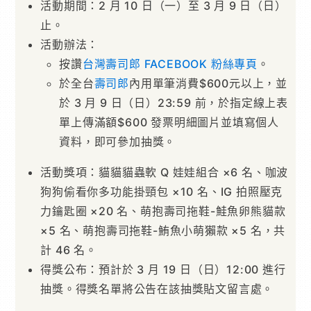
活動期間：2 月 10 日（一）至 3 月 9 日（日）
止。
活動辦法：
按讚
台灣壽司郎 FACEBOOK 粉絲專頁
。
於全台
壽司郎
內用單筆消費$600元以上，並
於 3 月 9 日（日）23:59 前，於指定線上表
單上傳滿額$600 發票明細圖片並填寫個人
資料，即可參加抽獎。
活動獎項：貓貓貓蟲軟 Q 娃娃組合 ×6 名、咖波
狗狗偷看你多功能掛頸包 ×10 名、IG 拍照壓克
力鑰匙圈 ×20 名、萌抱壽司拖鞋-鮭魚卵熊貓款
×5 名、萌抱壽司拖鞋-鮪魚小萌獺款 ×5 名，共
計 46 名。
得獎公布：預計於 3 月 19 日（日）12:00 進行
抽獎。得獎名單將公告在該抽獎貼文留言處。