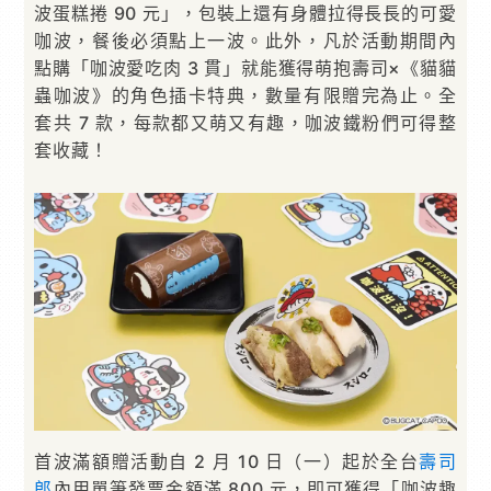
波蛋糕捲 90 元」，包裝上還有身體拉得長長的可愛
咖波，餐後必須點上一波。此外，凡於活動期間內
點購「咖波愛吃肉 3 貫」就能獲得萌抱壽司×《貓貓
蟲咖波》的角色插卡特典，數量有限贈完為止。全
套共 7 款，每款都又萌又有趣，咖波鐵粉們可得整
套收藏！
首波滿額贈活動自 2 月 10 日（一）起於全台
壽司
郎
內用單筆發票金額滿 800 元，即可獲得「咖波趣