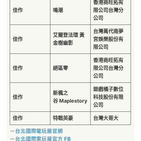
香港商旺拓有
佳作
鳴潮
限公司台灣分
公司
台灣萬代南夢
艾爾登法環 黃
佳作
宮娛樂股份有
金樹幽影
限公司
香港商旺拓有
佳作
絕區零
限公司台灣分
公司
遊戲橘子數位
新楓之
佳作
科技股份有限
谷 Maplestory
公司
佳作
特戰英豪
台灣大哥大
－
台北國際電玩展官網
－
台北國際電玩展官方 FB