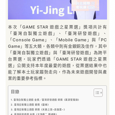
本次「GAME STAR 遊戲之星票選」獎項共計有
「臺灣自製獨立遊戲」、「臺灣研發遊戲」、
「Console Game」、「Mobile Game」與「PC
Game」等五大類，各類中則有金銀銅及佳作，其中
「臺灣自製獨立遊戲」與「臺灣研發遊戲」為跨平
台票選，玩家們透過「GAME STAR 遊戲之星票
選」公開支持本年度最愛的遊戲，從票選結果中也
能了解本土玩家趨勢走向，作為未來遊戲開發與產
業的重要參考指標。
目錄
臺灣自製獨立遊戲 金獎／臺灣研發遊戲 銅獎《萬源聖魔錄》
臺灣自製獨立遊戲 銀獎《靈緣》
臺灣自製獨立遊戲 銅獎《末路之旅~高雄篇~》
臺灣研發遊戲 金獎《女鬼橋二 釋魂路》