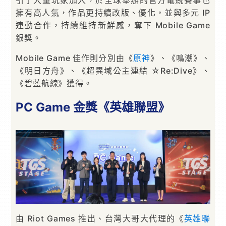
擁有高人氣，作品更持續改版、優化，並與多元 IP
連動合作，持續維持新鮮感，奪下 Mobile Game
銀獎。
Mobile Game 佳作則分別由《
原神
》、《鳴潮》、
《明日方舟》、《超異域公主連結 ☆Re:Dive》、
《碧藍航線》獲得。
PC Game 金獎《英雄聯盟》
由 Riot Games 推出、台灣大哥大代理的《
英雄聯