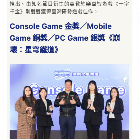
推出、由知名節目衍生的寓教於樂益智遊戲《一字
千金》則雙雙獲得臺灣研發遊戲佳作。
Console Game 金獎／Mobile
Game 銅獎／PC Game 銀獎《崩
壞：星穹鐵道》