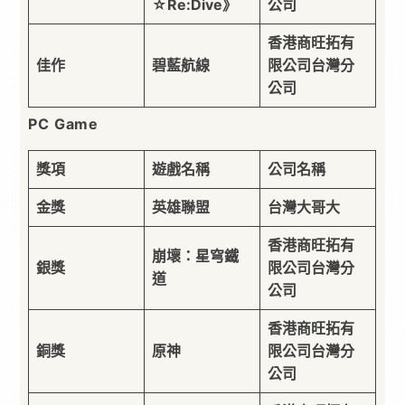
☆Re:Dive》
公司
香港商旺拓有
佳作
碧藍航線
限公司台灣分
公司
PC Game
獎項
遊戲名稱
公司名稱
金獎
英雄聯盟
台灣大哥大
香港商旺拓有
崩壞：星穹鐵
銀獎
限公司台灣分
道
公司
香港商旺拓有
銅獎
原神
限公司台灣分
公司