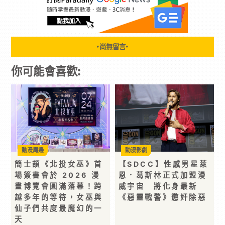
尚無留言
▼
▼
你可能會喜歡:
動漫周邊
動漫影劇
簡士頡《北投女巫》首
【SDCC】性感男星萊
場簽書會於 2026 漫
恩．葛斯林正式加盟漫
畫博覽會圓滿落幕！跨
威宇宙 將化身最新
越多年的等待，女巫與
《惡靈戰警》懲奸除惡
仙子們共度最魔幻的一
天