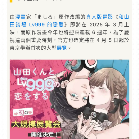
由
漫畫
家「ましろ」原作改編的
真人版電影
《
和山
田談場 Lv999 的戀愛
》即將在 2025 年 3 月上
映，而原作漫畫今年也將迎來連載 6 週年，為了慶
祝這兩個重要時刻，官方也確定將在 4 月 5 日起於
東京舉辦首次的大型
展覽
。