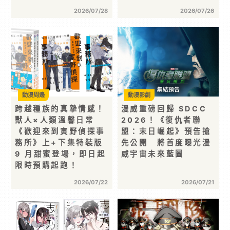
2026/07/28
2026/07/26
動漫周邊
動漫影劇
跨越種族的真摯情感！
漫威重磅回歸 SDCC
獸人×人類溫馨日常
2026！《復仇者聯
《歡迎來到寅野偵探事
盟：末日崛起》預告搶
務所》上+下集特裝版
先公開 將首度曝光漫
9 月甜蜜登場，即日起
威宇宙未來藍圖
限時預購起跑！
2026/07/22
2026/07/21