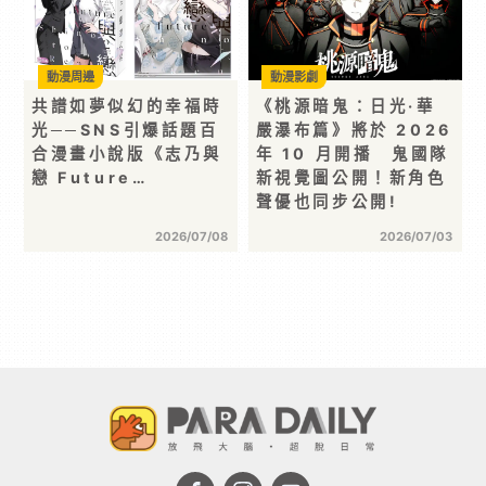
動漫周邊
動漫影劇
共譜如夢似幻的幸福時
《桃源暗鬼：日光·華
光──SNS引爆話題百
嚴瀑布篇》將於 2026
合漫畫小說版《志乃與
年 10 月開播 鬼國隊
戀 Future…
新視覺圖公開！新角色
聲優也同步公開!
2026/07/08
2026/07/03
首頁 >
動漫玩具
>
動漫周邊
> 簡士頡《北投女巫》首場簽書
會於 2026 漫畫博覽會圓滿落幕！跨越多年的等待，
女巫與仙子們共度最魔幻的一天
分享 :
動漫周邊