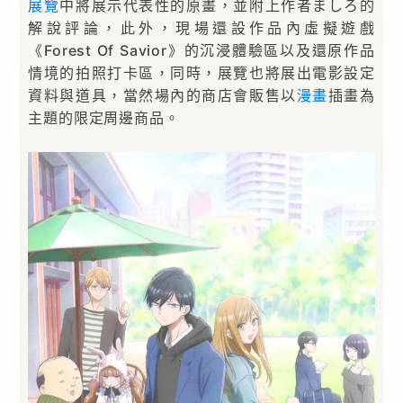
展覽
中將展示代表性的原畫，並附上作者ましろ的
解說評論，此外，現場還設作品內虛擬遊戲
《Forest Of Savior》的沉浸體驗區以及還原作品
情境的拍照打卡區，同時，展覽也將展出電影設定
資料與道具，當然場內的商店會販售以
漫畫
插畫為
主題的限定周邊商品。