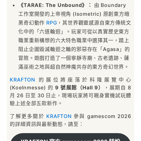
《TARAE: The Unbound》：
由 Boundary
工作室開發的上帝視角 (Isometric) 原創東方暗
黑奇幻動作
RPG
，其世界觀靈感源自東方傳統文
化中的「六道輪迴」。玩家可從以真實歷史東方
職業重新構想的六大特色職業中選擇其一，踏上
阻止企圖毀滅輪迴之輪的邪惡存在「Agasa」的
冒險。遊戲打造了一個寧靜寺廟、古老遺跡、薩
滿巫術之地與超自然神魔共存的東方奇幻世界。
KRAFTON
的展位將座落於科隆展覽中心
(Koelnmesse) 的
9 號展館（Hall 9）
，展期自 8
月 26 日至 30 日止，現場玩家將可親身實機試玩體
驗上述全部五款新作。
了解更多關於
KRAFTON
參與 gamescom 2026
的詳細資訊與最新動態，請至：