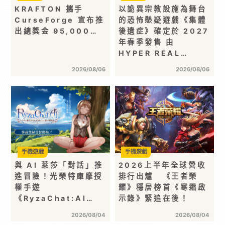
KRAFTON 攜手
以詭異宗教設施為舞台
CurseForge 宣布推
的恐怖懸疑遊戲《集體
出總獎金 95,000…
後遺症》確定於 2027
年春季發售 由
HYPER REAL…
2026/08/06
2026/08/06
手機遊戲
手機遊戲
與 AI 萊莎「對話」推
2026上半年全球營收
進冒險！光榮特庫摩授
排行出爐 《王者榮
權手遊
耀》穩居榜首《寒霜啟
《RyzaChat:AI…
示錄》緊追在後！
2026/08/04
2026/08/04