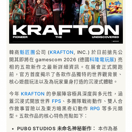
韓商
魁匠團
公司 (
KRAFTON
, INC.) 於日前搶先公
開其即將在 gamescom 2026 (德國
科隆電玩展
) 亮
相的五款新作之最新詳細資訊。在展會正式開跑
前，官方首度揭示了各款作品獨特的世界觀背景、
核心遊戲玩法以及為玩家量身打造的沉浸式體驗。
今年
KRAFTON
的參展陣容極具深度與多元性，涵
蓋沉浸式開放世界
FPS
、多團隊戰術動作、雙人合
作敘事冒險以及東方暗黑奇幻動作
RPG
等多元類
型。五款作品的核心特色亮點如下：
PUBG STUDIOS 未命名神秘新作：
本作為基