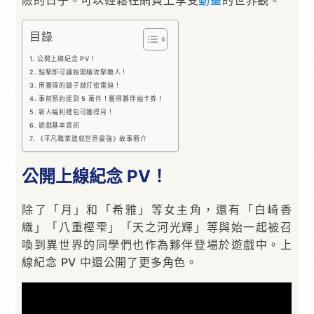
目錄
公開上線紀念 PV！
點擊即可讓始開槍攻擊敵人！
用獲得的鎚子敲打密雷迪！
事前預約達到 5 萬件！獲得夥伴抽卡券！
新人福利禮包可獲得月！
遊戲基本資訊
《平凡職業造就世界最強》故事簡介
公開上線紀念 PV！
除了「月」和「希雅」等女主角，還有「白崎香
織」「八重樫雫」「天之河光輝」等與始一起被召
喚到異世界的同學們也作為夥伴登場於遊戲中。上
線紀念 PV 中還公開了更多角色。