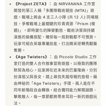
《Project ZETA》：
由 NIRVANANA 工作室
開發的第三人稱「多團隊戰術競技 (MTA)」遊
戲。戰場上將由 4 支三人小隊 (共 12 人) 同場競
技，爭奪戰場上最關鍵的珍貴資源「Prism (稜
鏡)」。即時變化的陣營動態、戰術決策與持續
演進的裝備搭配，確保每一局對戰都不可預測。
玩家可組合英雄專屬技能，打出精采逆轉秀翻盤
奪勝。
《Age Twisters》：
由 Piccolo Studio 工作
室打造的雙人合作敘事冒險遊戲，以極致的團隊
默契為核心。玩家將在近未來的巴塞隆納，分別
扮演祖父與孫女，踏上尋找失蹤母親的旅程。藉
由神秘的「Age Twisters」手環，兩人能在不
同年齡階段自由轉換，結合獨特能力解開謎題、
擊敗敵人，每一章節都將帶來耳目一新的遊戲玩
法。