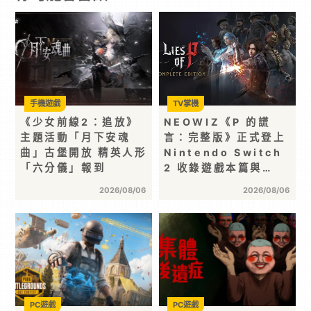
手機遊戲
TV掌機
《少女前線2：追放》
NEOWIZ《P 的謊
主題活動「月下安魂
言：完整版》正式登上
曲」古堡開放 精英人形
Nintendo Switch
「六分儀」報到
2 收錄遊戲本篇與…
2026/08/06
2026/08/06
PC遊戲
PC遊戲