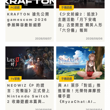
PC遊戲
手機遊戲
KRAFTON 搶先公開
《少女前線2：追放》
gamescom 2026
主題活動「月下安魂
參展陣容最新細節
曲」古堡開放 精英人形
「六分儀」報到
2026/08/07
2026/08/06
TV掌機
手機遊戲
NEOWIZ《P 的謊
與 AI 萊莎「對話」推
言：完整版》正式登上
進冒險！光榮特庫摩授
Nintendo Switch
權手遊
2 收錄遊戲本篇與…
《RyzaChat:AI…
2026/08/06
2026/08/04