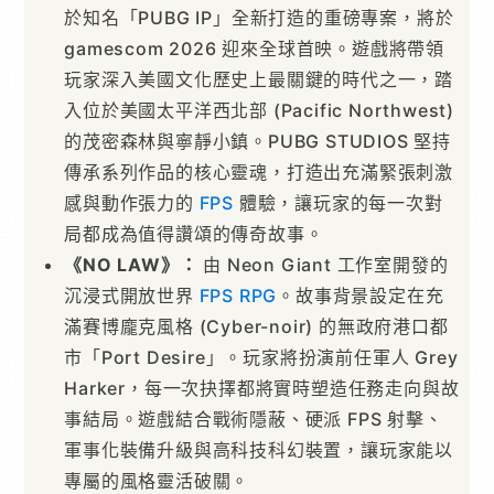
於知名「PUBG IP」全新打造的重磅專案，將於
gamescom 2026 迎來全球首映。遊戲將帶領
玩家深入美國文化歷史上最關鍵的時代之一，踏
入位於美國太平洋西北部 (Pacific Northwest)
的茂密森林與寧靜小鎮。PUBG STUDIOS 堅持
傳承系列作品的核心靈魂，打造出充滿緊張刺激
感與動作張力的
FPS
體驗，讓玩家的每一次對
局都成為值得讚頌的傳奇故事。
《NO LAW》：
由 Neon Giant 工作室開發的
沉浸式開放世界
FPS
RPG
。故事背景設定在充
滿賽博龐克風格 (Cyber-noir) 的無政府港口都
市「Port Desire」。玩家將扮演前任軍人 Grey
Harker，每一次抉擇都將實時塑造任務走向與故
事結局。遊戲結合戰術隱蔽、硬派 FPS 射擊、
軍事化裝備升級與高科技科幻裝置，讓玩家能以
專屬的風格靈活破關。