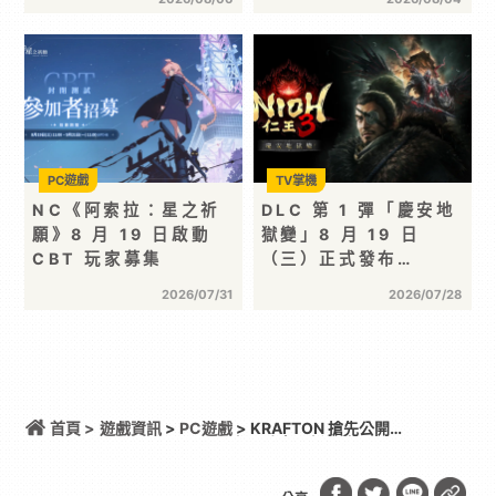
PC遊戲
TV掌機
NC《阿索拉：星之祈
DLC 第 1 彈「慶安地
願》8 月 19 日啟動
獄變」8 月 19 日
CBT 玩家募集
（三）正式發布…
2026/07/31
2026/07/28
首頁 >
遊戲資訊
>
PC遊戲
> KRAFTON 搶先公開
gamescom 2026 參展陣容最新細節