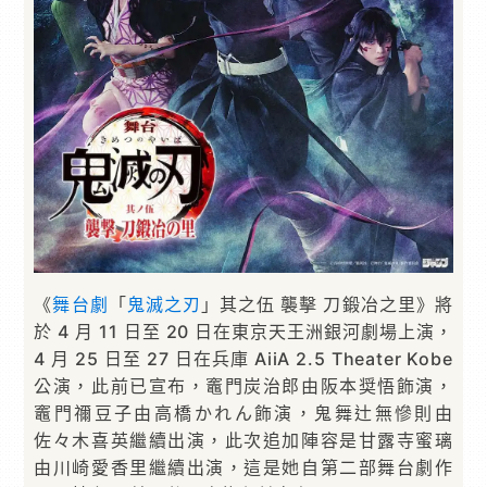
《
舞台劇
「
鬼滅之刃
」其之伍 襲擊 刀鍛冶之里》將
於 4 月 11 日至 20 日在東京天王洲銀河劇場上演，
4 月 25 日至 27 日在兵庫 AiiA 2.5 Theater Kobe
公演，此前已宣布，竈門炭治郎由阪本奨悟飾演，
竈門禰豆子由高橋かれん飾演，鬼舞辻無慘則由
佐々木喜英繼續出演，此次追加陣容是甘露寺蜜璃
由川崎愛香里繼續出演，這是她自第二部舞台劇作