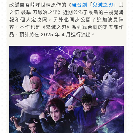
改編自吾峠呼世晴原作的《
舞台劇
「
鬼滅之刃
」其
之伍 襲擊 刀鍛冶之里》近期公佈了最新的主視覺海
報和個人定妝照，另外也同步公開了追加演員陣
容，本作也是《鬼滅之刃》系列舞台劇的第五部作
品，預計將在 2025 年 4 月進行演出。