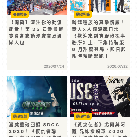
專題報導
動漫周邊
【開箱】灌注你的動漫
跨越種族的真摯情感！
能量！第 25 屆漫畫博
獸人×人類溫馨日常
覽會各家動漫廠商周邊
《歡迎來到寅野偵探事
懶人包
務所》上+下集特裝版
9 月甜蜜登場，即日起
限時預購起跑！
2026/07/24
2026/07/22
動漫影劇
動漫周邊
漫威重磅回歸 SDCC
《黃泉使者》尤爾與阿
2026！《復仇者聯
薩 兄妹檔領軍 2026