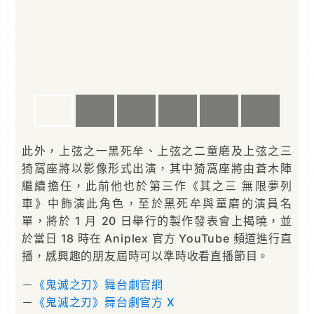
此外，上弦之一黑死牟、上弦之二童磨及上弦之三
猗窩座將以影像形式出演，其中猗窩座將由蒼木陣
繼續擔任，此前他也於第三作《其之三 無限夢列
車》中飾演此角色，至於黑死牟與童磨的演員名
單，將於 1 月 20 日舉行的製作發表會上揭曉，並
於當日 18 時在 Aniplex 官方 YouTube 頻道進行直
播，感興趣的朋友屆時可以準時收看直播節目。
－
《鬼滅之刃》舞台劇官網
－
《鬼滅之刃》舞台劇官方 X