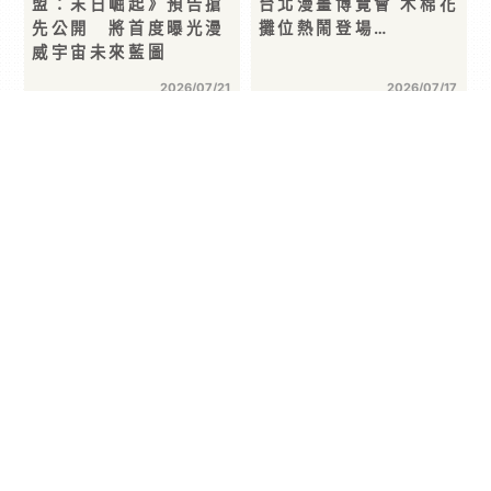
盟：末日崛起》預告搶
台北漫畫博覽會 木棉花
先公開 將首度曝光漫
攤位熱鬧登場…
威宇宙未來藍圖
2026/07/21
2026/07/17
首頁 >
動漫玩具
>
動漫周邊
> 簡士頡《北投女巫》首場簽書
會於 2026 漫畫博覽會圓滿落幕！跨越多年的等待，
女巫與仙子們共度最魔幻的一天
分享 :
動漫周邊
簡士頡《北投女巫》首場簽書會於
2026 漫畫博覽會圓滿落幕！跨越多
年的等待，女巫與仙子們共度最魔幻
的一天