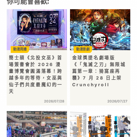
你可能會喜歡:
動漫周邊
動漫影劇
簡士頡《北投女巫》首
金球獎提名劇場版
場簽書會於 2026 漫
《「鬼滅之刃」無限城
畫博覽會圓滿落幕！跨
篇第一章：猗窩座再
越多年的等待，女巫與
襲》7 月 28 日上架
仙子們共度最魔幻的一
Crunchyroll
天
2026/07/28
2026/07/27