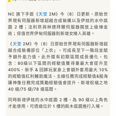
NC 旗下手遊《
天堂
2M》今（8）日更新，原始世
界現有伺服器新增超越合成裝備以及伊娃的水中庭
園 2 樓；法利昂與林德拜爾伺服器開放上級煉金
術；保值世界伊甸伺服器則新增女矮人英雄。
《
天堂
2M》今（8）日原始世界現有伺服器新增超
越合成裝備部位「上衣」，可成長至下一階段並賦
予額外能力值。此外還有初期區間成長優化，包
含：80級以下區間的經驗值獲得量最大會提升至
400%、新手 & 回歸玩家身上會額外套用最大 10%
的經驗值紅利輔助魔法、主線任務完成經驗值&殷海
薩神像任務完成獎勵經驗值會提升、新增祝福之地
40 級/75 級/78 級區間。
同時新增伊娃的水中庭園 2 樓，為 90 級以上角色
才能使用，可透過位於 1 樓的粼木庭園進行入場。