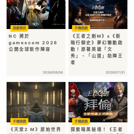
遊戲資訊
手機遊戲
NC 將於
《王者之劍M》x《新
gamescom 2026
暗行御史》夢幻聯動啟
公開全球新作陣容
動！原著英雄「文
秀」、「山道」助陣王
者
2026/08/06
2026/07/31
手機遊戲
手機遊戲
《天堂2 M》原始世界
探索暗黑秘境！《王者