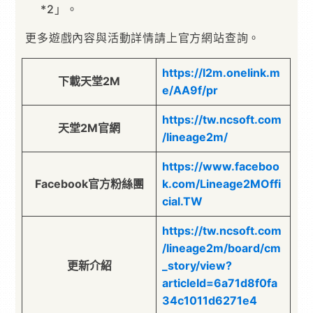
*2」。
更多遊戲內容與活動詳情請上官方網站查詢。
https://l2m.onelink.m
下載天堂2M
e/AA9f/pr
https://tw.ncsoft.com
天堂2M官網
/lineage2m/
https://www.faceboo
Facebook官方粉絲團
k.com/Lineage2MOffi
cial.TW
https://tw.ncsoft.com
/lineage2m/board/cm
更新介紹
_story/view?
articleId=6a71d8f0fa
34c1011d6271e4