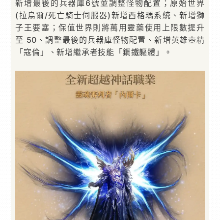
新增最後的兵器庫6號並調整怪物配置；原始世界
(拉烏爾/死亡騎士伺服器)新增西格瑪系統、新增獅
子王要塞；保值世界則將萬用靈藥使用上限數提升
至 50、調整最後的兵器庫怪物配置、新增英雄壺精
「寇倫」、新增繼承者技能「鋼鐵軀體」。