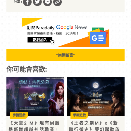
分享 :
尚無留言
▼
▼
你可能會喜歡:
手機遊戲
手機遊戲
《天堂2 M》現有伺服
《王者之劍M》x《新
器新增超越神話職業，
暗行御史》夢幻聯動啟