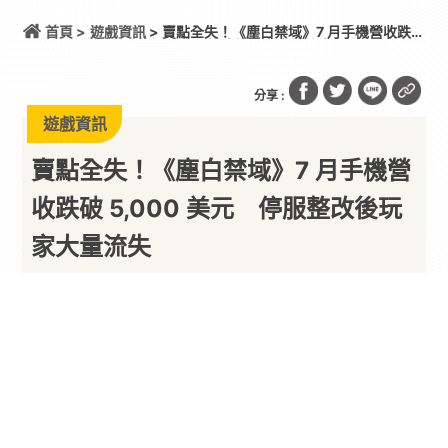
首頁 >
遊戲資訊
> 賣點全失！《塵白禁域》7 月手機營收跌破
5,000 美元 停服整改後玩家大量流失
分享 :
遊戲資訊
賣點全失！《塵白禁域》7 月手機營
收跌破 5,000 美元 停服整改後玩
家大量流失
這營收跟倒了沒兩樣
By
一枚月餅
2026/08/06
由西山居旗下狸花貓工作室開發的 3D 美少女射擊
手遊《
塵白禁域
》，曾憑藉高自由度的角色互動與
膾炙人口的擦邊內容成功逆轉口碑，一度成為
二次
元
手遊市場的話題作品。然而根據
海外數據分析平