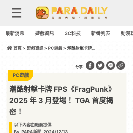
最新消息
遊戲資訊
3C科技
新番列表
動漫
首頁 >
遊戲資訊
>
PC遊戲
> 潮酷射擊卡牌
FPS《FragPunk》2025 年 3 月登場！ TGA 首度揭
密！
分享 :
PC遊戲
潮酷射擊卡牌 FPS《FragPunk》
2025 年 3 月登場！ TGA 首度揭
密！
以下內容由廠商提供
By
PARA新聞
2024/12/13