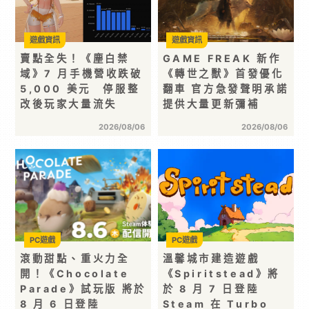
遊戲資訊
遊戲資訊
賣點全失！《塵白禁
GAME FREAK 新作
域》7 月手機營收跌破
《轉世之獸》首發優化
5,000 美元 停服整
翻車 官方急發聲明承諾
改後玩家大量流失
提供大量更新彌補
2026/08/06
2026/08/06
PC遊戲
PC遊戲
滾動甜點、重火力全
溫馨城市建造遊戲
開！《Chocolate
《Spiritstead》將
Parade》試玩版 將於
於 8 月 7 日登陸
8 月 6 日登陸
Steam 在 Turbo