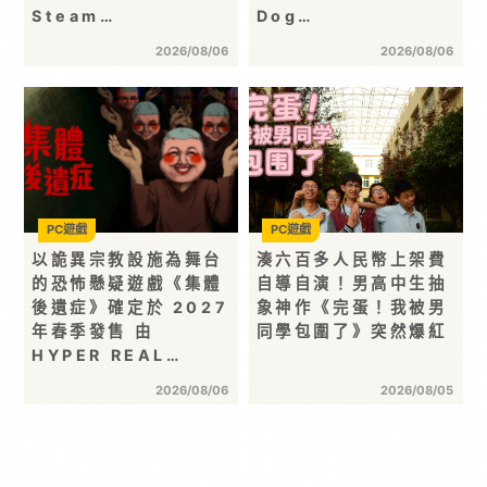
Steam…
Dog…
2026/08/06
2026/08/06
PC遊戲
PC遊戲
以詭異宗教設施為舞台
湊六百多人民幣上架費
的恐怖懸疑遊戲《集體
自導自演！男高中生抽
後遺症》確定於 2027
象神作《完蛋！我被男
年春季發售 由
同學包圍了》突然爆紅
HYPER REAL…
2026/08/06
2026/08/05