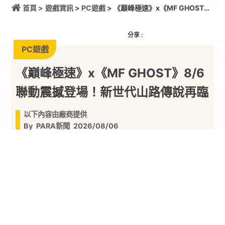
首頁 >
遊戲資訊
>
PC遊戲
> 《巔峰極速》x《MF GHOST》
8/6 聯動震撼登場！新世代山路傳說再臨
分享 :
PC遊戲
《巔峰極速》x《MF GHOST》8/6
聯動震撼登場！新世代山路傳說再臨
以下內容由廠商提供
By
PARA新聞
2026/08/06
3A 級擬真競速賽車遊戲《
巔峰極速
》將於 8 月 6
日正式與人氣
熱血
動漫《MF GHOST》（燃油車鬥
魂 第三/四戰 Ver.）展開重磅
聯動
！遊戲中將深度還
原「MF GHOST」大賽的極限山路場面，玩家還能
與原作頂尖車手「片桐夏向」、「諸星瀨名」等知
名角色進行飆風挑戰，在灾害爪痕殘留的危險賽道