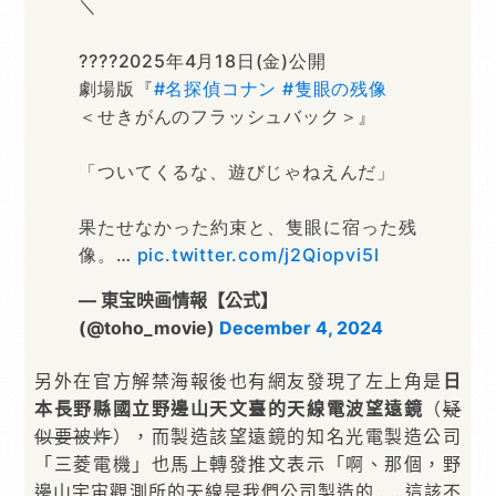
＼
????2025年4月18日(金)公開
劇場版『
#名探偵コナン
#隻眼の残像
＜せきがんのフラッシュバック＞』
「ついてくるな、遊びじゃねえんだ」
果たせなかった約束と、隻眼に宿った残
像。…
pic.twitter.com/j2Qiopvi5l
— 東宝映画情報【公式】
(@toho_movie)
December 4, 2024
另外在官方解禁海報後也有網友發現了左上角是
日
本長野縣國立野邊山天文臺的天線電波望遠鏡
（
疑
似要被炸
），而製造該望遠鏡的知名光電製造公司
「三菱電機」也馬上轉發推文表示「啊、那個，野
邊山宇宙觀測所的天線是我們公司製造的……這該不