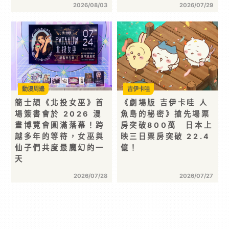
2026/08/03
2026/07/29
動漫周邊
吉伊卡哇
簡士頡《北投女巫》首
《劇場版 吉伊卡哇 人
場簽書會於 2026 漫
魚島的秘密》搶先場票
畫博覽會圓滿落幕！跨
房突破800萬 日本上
越多年的等待，女巫與
映三日票房突破 22.4
仙子們共度最魔幻的一
億！
天
2026/07/28
2026/07/27