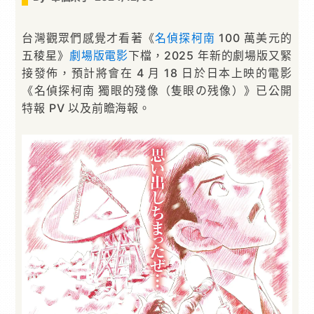
台灣觀眾們感覺才看著《
名偵探柯南
100 萬美元的
五稜星》
劇場版
電影
下檔，2025 年新的劇場版又緊
接發佈，預計將會在 4 月 18 日於日本上映的電影
《名偵探柯南 獨眼的殘像（隻眼の残像）》已公開
特報 PV 以及前瞻海報。