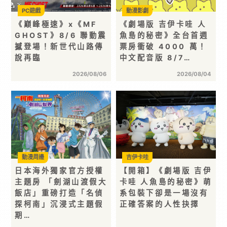
PC遊戲
動漫影劇
《巔峰極速》x《MF
《劇場版 吉伊卡哇 人
GHOST》8/6 聯動震
魚島的秘密》全台首週
撼登場！新世代山路傳
票房衝破 4000 萬！
說再臨
中文配音版 8/7…
2026/08/06
2026/08/04
動漫周邊
吉伊卡哇
日本海外獨家官方授權
【開箱】《劇場版 吉伊
主題房 「劍湖山渡假大
卡哇 人魚島的秘密》萌
飯店」重磅打造「名偵
系包裝下卻是一場沒有
探柯南」沉浸式主題假
正確答案的人性抉擇
期…