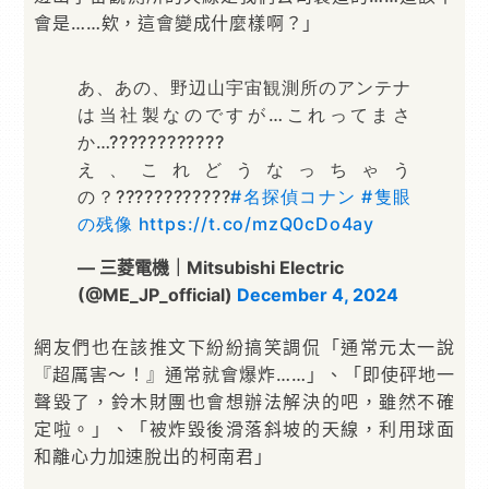
會是……欸，這會變成什麼樣啊？」
あ、あの、野辺山宇宙観測所のアンテナ
は当社製なのですが…これってまさ
か…????????????
え、これどうなっちゃう
の？????????????
#名探偵コナン
#隻眼
の残像
https://t.co/mzQ0cDo4ay
— 三菱電機｜Mitsubishi Electric
(@ME_JP_official)
December 4, 2024
網友們也在該推文下紛紛搞笑調侃「通常元太一說
『超厲害～！』通常就會爆炸……」、「即使砰地一
聲毀了，鈴木財團也會想辦法解決的吧，雖然不確
定啦。」、「被炸毀後滑落斜坡的天線，利用球面
和離心力加速脫出的柯南君」