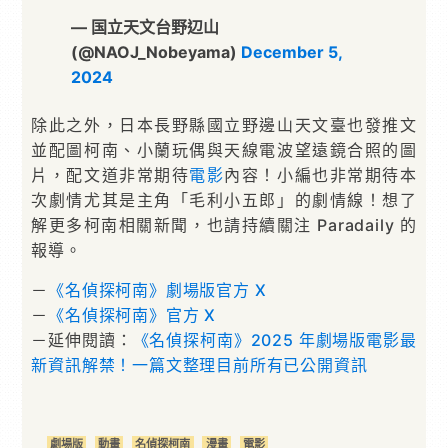
— 国立天文台野辺山
(@NAOJ_Nobeyama)
December 5,
2024
除此之外，日本長野縣國立野邊山天文臺也發推文
並配圖柯南、小蘭玩偶與天線電波望遠鏡合照的圖
片，配文道非常期待
電影
內容！小編也非常期待本
次劇情尤其是主角「毛利小五郎」的劇情線！想了
解更多柯南相關新聞，也請持續關注 Paradaily 的
報導。
－
《名偵探柯南》劇場版官方 X
－
《名偵探柯南》官方 X
－延伸閱讀：
《名偵探柯南》2025 年劇場版電影最
新資訊解禁！一篇文整理目前所有已公開資訊
劇場版
動畫
名偵探柯南
漫畫
電影