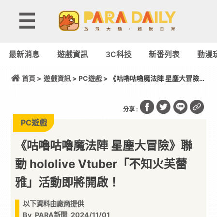
最新消息
遊戲資訊
3C科技
新番列表
動漫
首頁 >
遊戲資訊
>
PC遊戲
> 《咕嚕咕嚕魔法陣 星塵大冒險》
聯動 hololive Vtuber「不知火芙蕾雅」活動即將開
啟！
分享 :
PC遊戲
《咕嚕咕嚕魔法陣 星塵大冒險》聯
動 hololive Vtuber「不知火芙蕾
雅」活動即將開啟！
以下資料由廠商提供
By
PARA新聞
2024/11/01