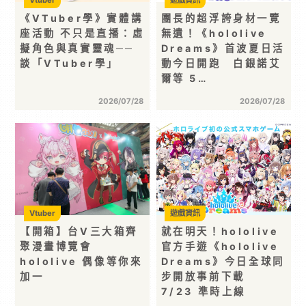
Vtuber
遊戲資訊
《VTuber學》實體講
團長的超浮誇身材一覽
座活動 不只是直播：虛
無遺！《hololive
擬角色與真實靈魂──
Dreams》首波夏日活
談「VTuber學」
動今日開跑 白銀諾艾
爾等 5…
2026/07/28
2026/07/28
Vtuber
遊戲資訊
【開箱】台V三大箱齊
就在明天！hololive
聚漫畫博覽會
官方手遊《hololive
hololive 偶像等你來
Dreams》今日全球同
加一
步開放事前下載
7/23 準時上線