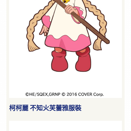
柯柯麗 不知火芙蕾雅服裝