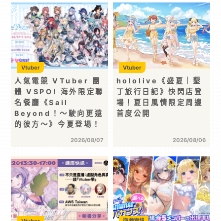
Vtuber
Vtuber
人氣電競 VTuber 團
hololive《盛夏｜墾
體 VSPO! 海外限定聯
丁旅行日記》快閃店登
名餐廳《Sail
場！夏日風情限定周邊
Beyond！～駛向更遠
首度公開
的彼方～》今夏登場！
2026/08/07
2026/08/06