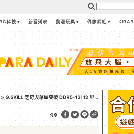
3C科技
新番列表
動漫玩具
偶像網紅
KIRA
> G.SKILL 芝奇與華碩突破 DDR5-12112 記
紀錄
分享 :