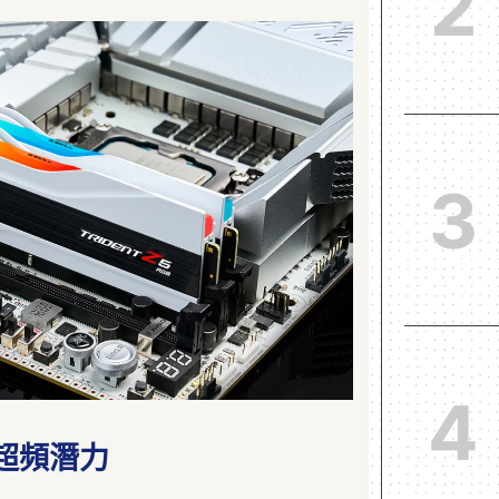
2
3
4
超頻潛力