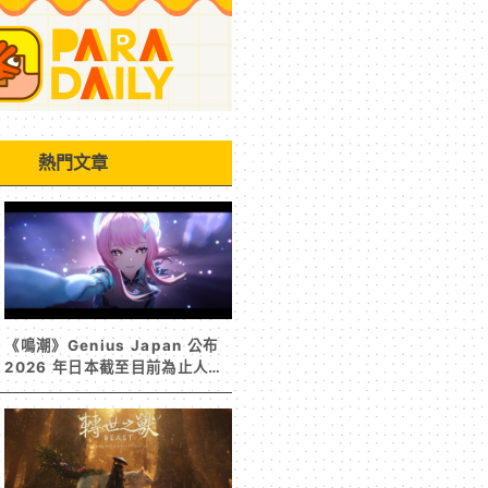
熱門文章
《鳴潮》Genius Japan 公布
2026 年日本截至目前為止人氣
歌單《遠航星的告別》&《自無
垠處歸航之星》入榜