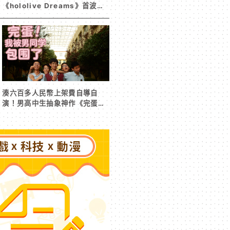
《hololive Dreams》首波夏
日活動今日開跑 白銀諾艾爾等
5 位人氣成員泳裝卡池同步解鎖
湊六百多人民幣上架費自導自
演！男高中生抽象神作《完蛋！
我被男同學包圍了》突然爆紅