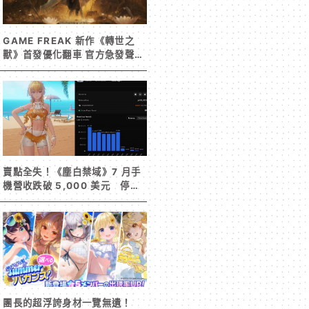
GAME FREAK 新作《轉世之
獸》首發優化翻車 官方急發聲明
承諾提供大量更新彌補
賣點全失！《塵白禁域》7 月手
機營收跌破 5,000 美元 停服
整改後玩家大量流失
團長的超浮誇身材一覽無遺！