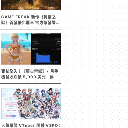
GAME FREAK 新作《轉世之
獸》首發優化翻車 官方急發聲明
承諾提供大量更新彌補
賣點全失！《塵白禁域》7 月手
機營收跌破 5,000 美元 停服
整改後玩家大量流失
人氣電競 VTuber 團體 VSPO!