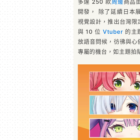
多達 250 款
周邊
商品
開發， 除了延續日本展 hol
視覺設計，推出台灣限
與 10 位
Vtuber
的主
放語音問候，彷彿與心
專屬的機台，如主題拍