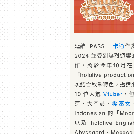
延續 iPASS
一卡通
作
2024 並受到熱烈迴
作，將於今年10月
「hololive produc
次結合秋季特色，邀請來自 h
10 位人氣
Vtuber
，包括
芽、大空昴、
櫻巫女
Indonesian 的「Moo
以及 hololive Engl
Abyssgard、Moco