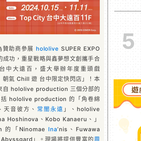
5
為贊助商參展
hololive
SUPER EXPO
響的成功，重星戰略與鑫夢想文創攜手合
在台中大遠百，盛大舉辦年度重頭戲
tion 朝氣 Chill 遊 台中限定快閃店」！本
ololive production 三個分部的
 hololive production 的「角卷綿
、天音彼方、
常闇永遠
」、hololive
na Hoshinova、Kobo Kanaeru、」
ish 的「Ninomae
Ina
’nis、Fuwawa
co Abyssgard」。現場將提供豐富的
周