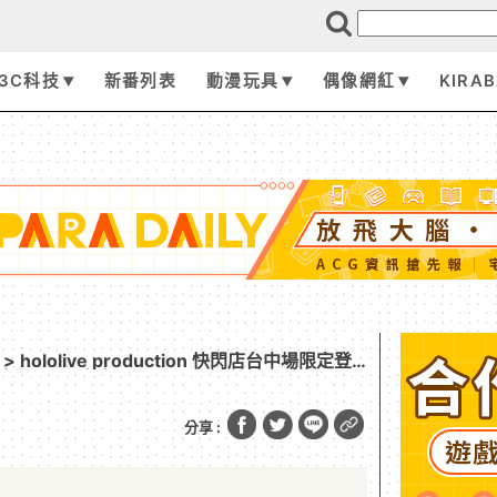
3C科技
新番列表
動漫玩具
偶像網紅
KIRA
> hololive production 快閃店台中場限定登
陪你 Chill 嗨嗨！
分享 :