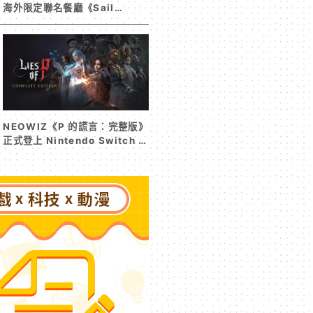
海外限定聯名餐廳《Sail
Beyond！～駛向更遠的彼方
～》今夏登場！
NEOWIZ《P 的謊言：完整版》
正式登上 Nintendo Switch 2
收錄遊戲本篇與 DLC《P 的謊
言：序曲》完整體驗克拉特城
（Krat）沒落前後的壯闊篇章