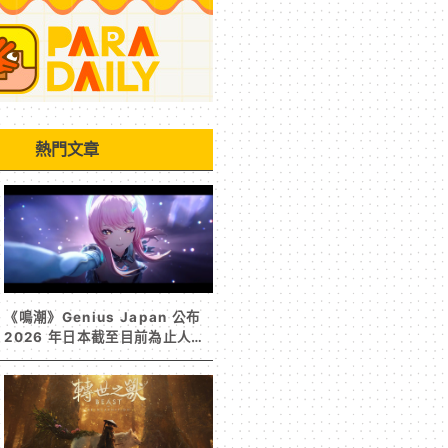
熱門文章
《鳴潮》Genius Japan 公布
2026 年日本截至目前為止人氣
歌單《遠航星的告別》&《自無
垠處歸航之星》入榜