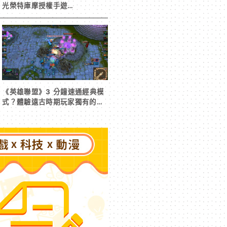
光榮特庫摩授權手遊
《RyzaChat:AI ライザと創る
あなただけのひと夏の夢物語》
事前登錄今日啟動
《英雄聯盟》3 分鐘速通經典模
式？體驗遠古時期玩家獨有的樂
趣