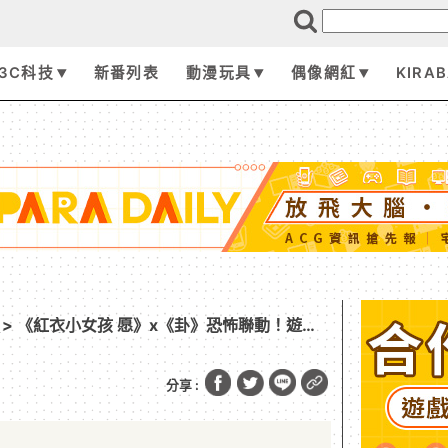
3C科技
新番列表
動漫玩具
偶像網紅
KIRA
> 《紅衣小女孩 愿》x《卦》恐怖聯動！遊戲
搶全團免費門票
分享 :