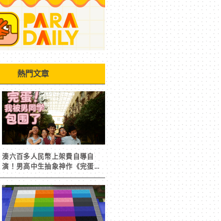
熱門文章
湊六百多人民幣上架費自導自
演！男高中生抽象神作《完蛋！
我被男同學包圍了》突然爆紅