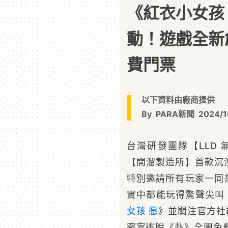
《紅衣小女孩
動！遊戲全新
費門票
以下資料由廠商提供
By
PARA新聞
2024/1
台灣研發團隊【LLD
【開溜製造所】首款沉
特別邀請所有玩家一同
實中都能玩得驚聲尖叫
女孩 愿
》並關注官方社
密室逃脫《卦》全團免