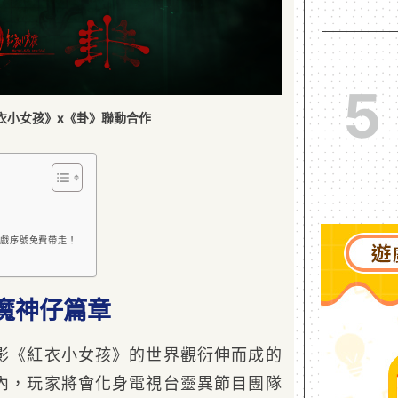
5
紅衣小女孩》x《卦》聯動合作
戲序號免費帶走！
魔神仔篇章
影《紅衣小女孩》的世界觀衍伸而成的
內，玩家將會化身電視台靈異節目團隊