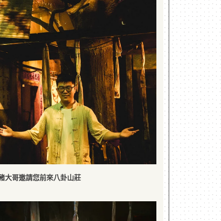
豬大哥邀請您前來八卦山莊