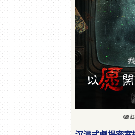
《愿 
沉浸式劇場密室