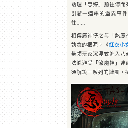
助理「惠婷」前往傳聞
引發一連串的靈異事件
往……
相傳魔神仔之母「煞魔
執念的根源。《
紅衣小
帶領玩家沉浸式進入八
法躲避受「煞魔神」迷
須解鎖一系列的謎團，