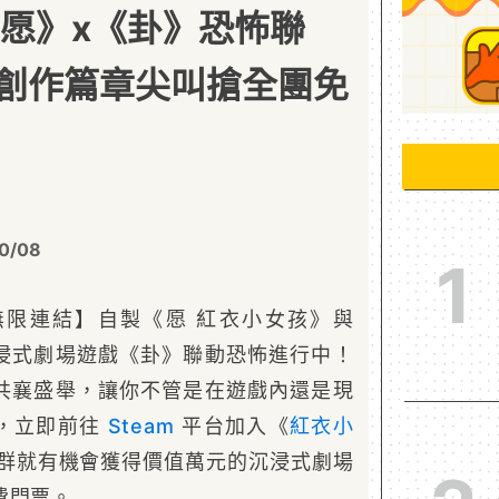
 愿》x《卦》恐怖聯
創作篇章尖叫搶全團免
0/08
1
 無限連結】自製《愿 紅衣小女孩》與
浸式劇場遊戲《卦》聯動恐怖進行中！
共襄盛舉，讓你不管是在遊戲內還是現
，立即前往
Steam
平台加入《
紅衣小
群就有機會獲得價值萬元的沉浸式劇場
費門票。