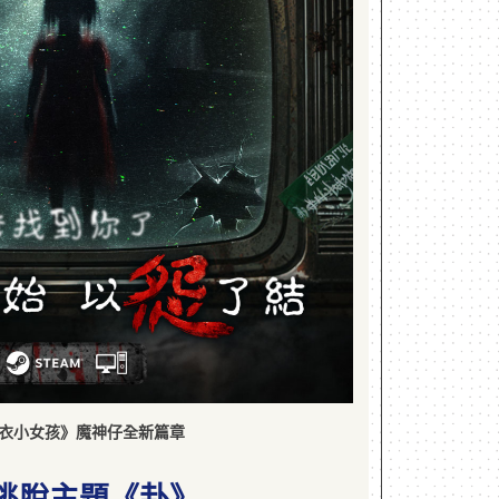
紅衣小女孩》魔神仔全新篇章
逃脫主題《卦》