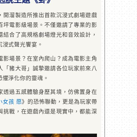
，開溜製造所推出首款沉浸式劇場遊戲
百坪電影級場景。不僅邀請了專業的影
還結合了高規格劇場燈光和音效設計，
沉浸式聲光饗宴。
電影場景？在室內爬山？成為電影主角
人「豬大哥」誠摯邀請各位玩家前來八
恐懼淨化你的靈魂。
家透過五感體驗身歷其境，仿佛置身在
小女孩 愿
》的恐怖聯動，更是為玩家帶
與挑戰，在遊戲內還是現實中，都能深