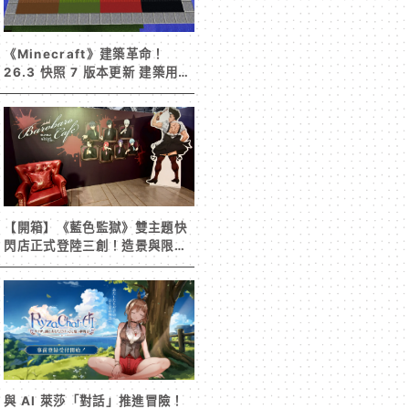
《Minecraft》建築革命！
26.3 快照 7 版本更新 建築用方
塊家族迎來新成員 混凝土階梯&
半磚震撼登場！
【開箱】《藍色監獄》雙主題快
閃店正式登陸三創！造景與限定
周邊搶先看
與 AI 萊莎「對話」推進冒險！