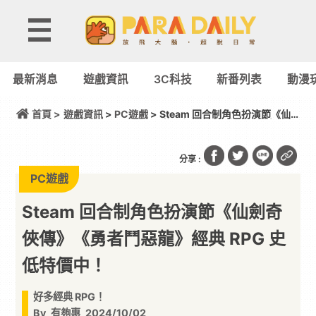
最新消息
遊戲資訊
3C科技
新番列表
動漫
首頁 >
遊戲資訊
>
PC遊戲
> Steam 回合制角色扮演節《仙
劍奇俠傳》《勇者鬥惡龍》經典 RPG 史低特價中！
分享 :
PC遊戲
Steam 回合制角色扮演節《仙劍奇
俠傳》《勇者鬥惡龍》經典 RPG 史
低特價中！
好多經典 RPG！
By
有夠惠
2024/10/02