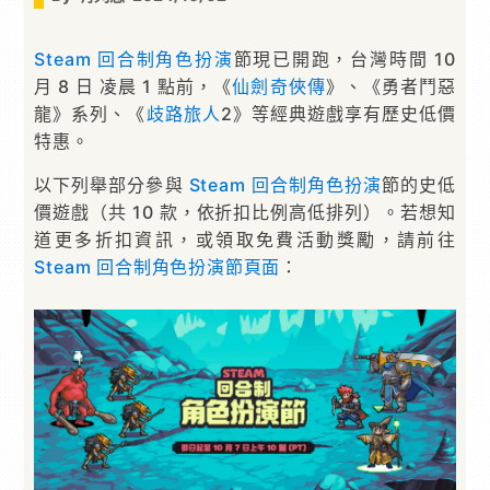
Steam
回合制
角色扮演
節現已開跑，台灣時間 10
月 8 日 凌晨 1 點前，《
仙劍奇俠傳
》、《勇者鬥惡
龍》系列、《
歧路旅人
2》等經典遊戲享有歷史低價
特惠。
以下列舉部分參與
Steam
回合制
角色扮演
節的史低
價遊戲（共 10 款，依折扣比例高低排列）。若想知
道更多折扣資訊，或領取免費活動獎勵，請前往
Steam 回合制角色扮演節頁面
：