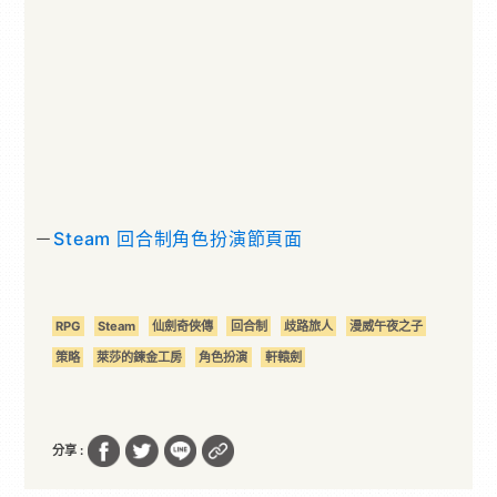
－
Steam 回合制角色扮演節頁面
RPG
Steam
仙劍奇俠傳
回合制
歧路旅人
漫威午夜之子
策略
萊莎的鍊金工房
角色扮演
軒轅劍
分享 :