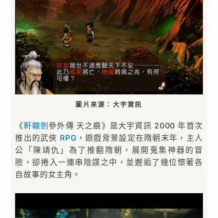
圖片來源：大宇資訊
《
軒轅劍
參外傳 天之痕》是大宇資訊 2000 年首次
推出的武俠
RPG
，遊戲背景設定在隋朝末年，主人
公「陳靖仇」為了推翻隋朝，展開蒐集神器的冒
險，卻捲入一連串陰謀之中，並邂逅了幾位懷著各
自故事的女主角。