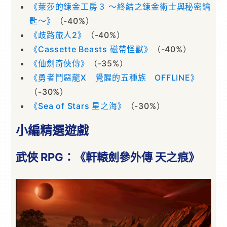
《萊莎的鍊金工房３ ～終結之鍊金術士與秘密鑰
匙～》
（-40%）
《歧路旅人2》
（-40%）
《Cassette Beasts 磁帶怪獸》
（-40%）
《仙劍奇俠傳》
（-35%）
《勇者鬥惡龍X 覺醒的五種族 OFFLINE》
（-30%）
《Sea of Stars 星之海》
（-30%）
小編精選遊戲
武俠 RPG：《軒轅劍參外傳 天之痕》