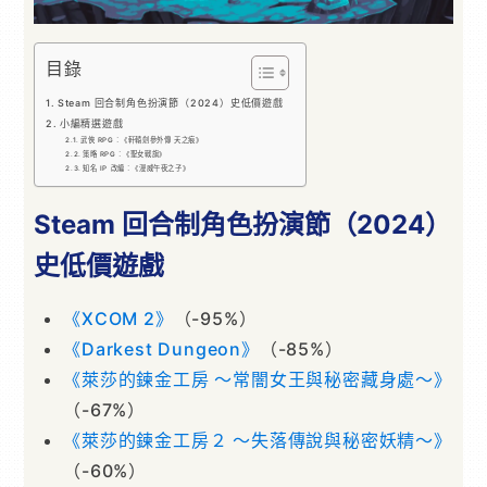
目錄
Steam 回合制角色扮演節（2024）史低價遊戲
小編精選遊戲
武俠 RPG：《軒轅劍參外傳 天之痕》
策略 RPG：《聖女戰旗》
知名 IP 改編：《漫威午夜之子》
Steam 回合制角色扮演節（2024）
史低價遊戲
《XCOM 2》
（-95%）
《Darkest Dungeon》
（-85%）
《萊莎的鍊金工房 ～常闇女王與秘密藏身處～》
（-67%）
《萊莎的鍊金工房２ ～失落傳說與秘密妖精～》
（-60%）