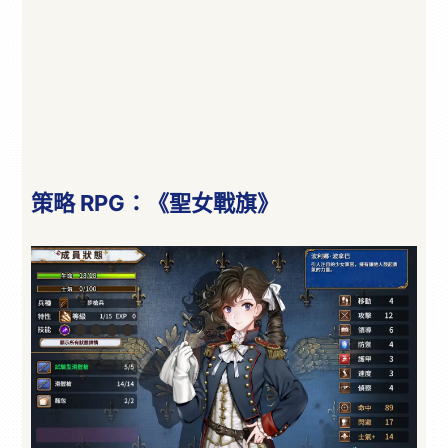
策略 RPG：《聖女戰旗》