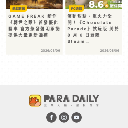
遊戲資訊
PC遊戲
GAME FREAK 新作
滾動甜點、重火力全
《轉世之獸》首發優化
開！《Chocolate
翻車 官方急發聲明承諾
Parade》試玩版 將於
提供大量更新彌補
8 月 6 日登陸
Steam…
2026/08/06
2026/08/06
首頁 >
遊戲資訊
>
PC遊戲
> KRAFTON 搶先公開
gamescom 2026 參展陣容最新細節
分享 :
PC遊戲
KRAFTON 搶先公開 gamescom