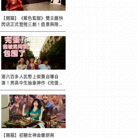
【開箱】《藍色監獄》雙主題快
閃店正式登陸三創！造景與限定
周邊搶先看
湊六百多人民幣上架費自導自
演！男高中生抽象神作《完蛋！
我被男同學包圍了》突然爆紅
【開箱】初戀女神金娜妍與