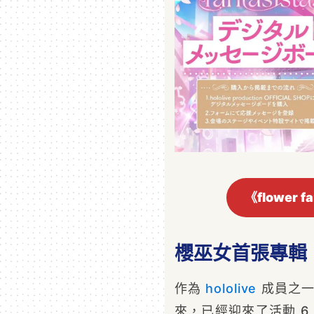
《flower 
櫻巫女首張專輯《fl
作為
hololive
成員之一，
來，已經迎來了活動 6 周