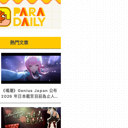
熱門文章
《鳴潮》Genius Japan 公布
2026 年日本截至目前為止人氣
歌單《遠航星的告別》&《自無
垠處歸航之星》入榜