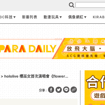
3C科技
新番列表
動漫玩具
偶像網紅
KIRA
> hololive 櫻巫女首次演唱會《flower
》台灣 35P 有福了！威秀也能看現場轉播！
分享 :