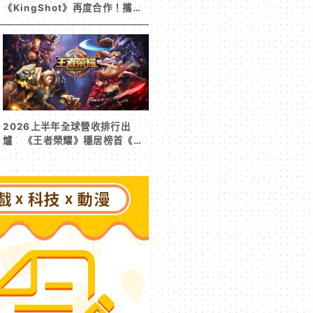
《KingShot》再度合作！攜手
焦糖楓、柒息地推出「國王燒烤
節」活動
2026上半年全球營收排行出
爐 《王者榮耀》穩居榜首《寒
霜啟示錄》緊追在後！