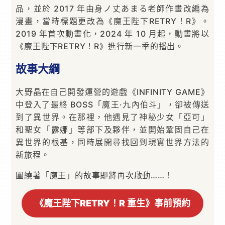
品，並於 2017 年由身ノ丈あまる老師作畫改編為
漫畫，當時標題更改為《魔王陛下RETRY！R》。
2019 年首次動畫化，2024 年 10 月起，動畫將以
《魔王陛下RETRY！R》進行新一季的播出。
故事大綱
大野晶在自己開發運營的遊戲《INFINITY GAME》
中登入了最終 BOSS「魔王·九內伯斗」，卻被傳送
到了異世界。在那裡，他遇見了神秘少女「亞可」
和聖女「露娜」等部下及夥伴，並開始鞏固自己在
異世界的根基，同時展開尋找回到現實世界方法的
新旅程。
圍繞著「魔王」的故事即將再次啟動……！
《魔王陛下RETRY！R 重生》事前預約