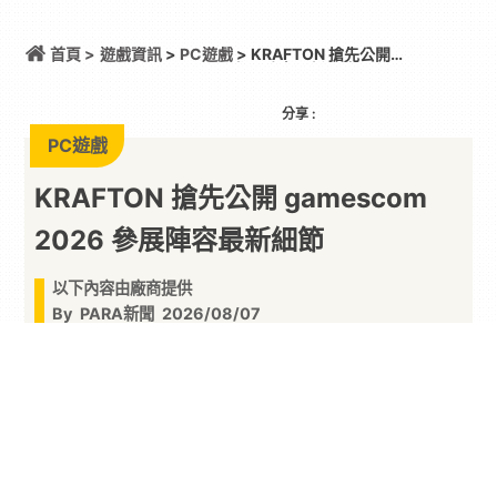
首頁 >
遊戲資訊
>
PC遊戲
> KRAFTON 搶先公開
gamescom 2026 參展陣容最新細節
分享 :
PC遊戲
KRAFTON 搶先公開 gamescom
2026 參展陣容最新細節
以下內容由廠商提供
By
PARA新聞
2026/08/07
深度剖析 PUBG STUDIOS 美國太平洋西北部神秘
新作！《NO LAW》、《Project ZETA》玩法全面
揭曉新作帶來東方六道輪迴暗黑奇幻、雙人時空解
謎與 3v3v3v3 戰術競技等內容，強勢進軍德國
科隆
電玩展