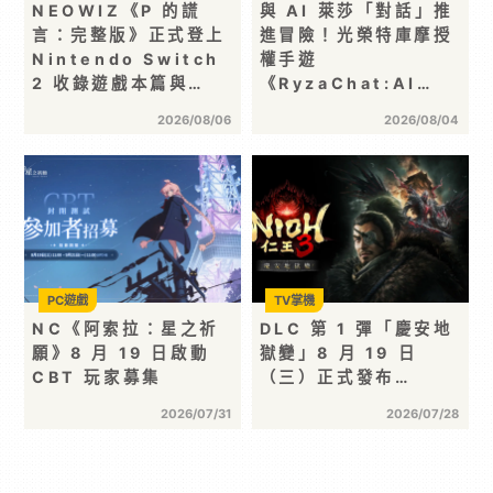
NEOWIZ《P 的謊
與 AI 萊莎「對話」推
言：完整版》正式登上
進冒險！光榮特庫摩授
Nintendo Switch
權手遊
2 收錄遊戲本篇與…
《RyzaChat:AI…
2026/08/06
2026/08/04
PC遊戲
TV掌機
NC《阿索拉：星之祈
DLC 第 1 彈「慶安地
願》8 月 19 日啟動
獄變」8 月 19 日
CBT 玩家募集
（三）正式發布…
2026/07/31
2026/07/28