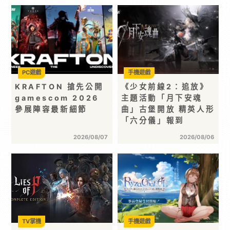
PC遊戲
手機遊戲
KRAFTON 搶先公開
《少女前線2：追放》
gamescom 2026
主題活動「月下安魂
參展陣容最新細節
曲」古堡開放 精英人形
「六分儀」報到
2026/08/07
2026/08/06
TV掌機
手機遊戲