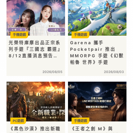
手機遊戲
手機遊戲
光榮特庫摩出品正宗系
Garena 攜手
列手遊『三國志 霸道』
Pocketpair 推出
8/12直播消息預告…
MMORPG 手遊《幻獸
帕魯 世界》手遊
2026/08/05
2026/08/03
PC遊戲
手機遊戲
《黑色沙漠》推出新職
《王者之劍 M》與