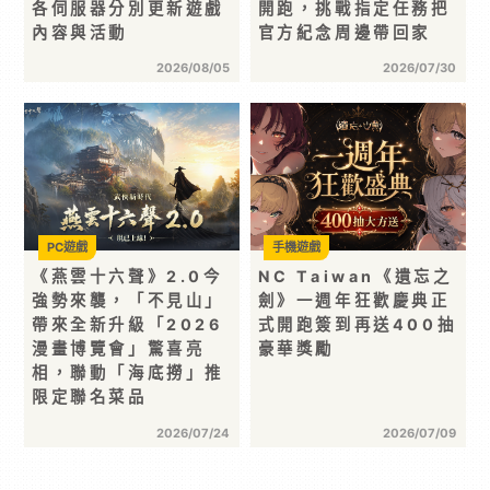
各伺服器分別更新遊戲
開跑，挑戰指定任務把
內容與活動
官方紀念周邊帶回家
2026/08/05
2026/07/30
PC遊戲
手機遊戲
《燕雲十六聲》2.0今
NC Taiwan《遺忘之
強勢來襲，「不見山」
劍》一週年狂歡慶典正
帶來全新升級「2026
式開跑簽到再送400抽
漫畫博覽會」驚喜亮
豪華獎勵
相，聯動「海底撈」推
限定聯名菜品
2026/07/24
2026/07/09