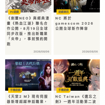
PC遊戲
遊戲資訊
《劍靈NEO》與經典漫
NC 將於
畫《熱血江湖》聯名合
gamescom 2026
作公開，8月19日全球
公開全球新作陣容
同步改版，推出新職業
「炎帝」，事前預約開
跑
2026/08/06
2026/08/06
手機遊戲
手機遊戲
《天堂2 M》現有伺服
NC Taiwan《遺忘之
器新增超越神話職業，
劍》一週年活動第二波