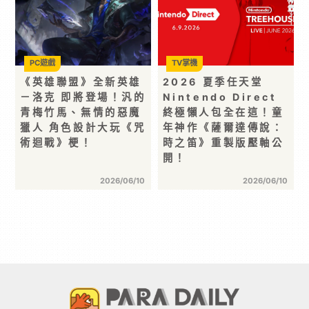
PC遊戲
TV掌機
《英雄聯盟》全新英雄
2026 夏季任天堂
－洛克 即將登場！汎的
Nintendo Direct
青梅竹馬、無情的惡魔
終極懶人包全在這！童
獵人 角色設計大玩《咒
年神作《薩爾達傳說：
術迴戰》梗！
時之笛》重製版壓軸公
開！
2026/06/10
2026/06/10
首頁 >
專題報導
> 【開箱】灌注你的動漫能量！第 25 屆漫畫
博覽會各家動漫廠商周邊懶人包
分享 :