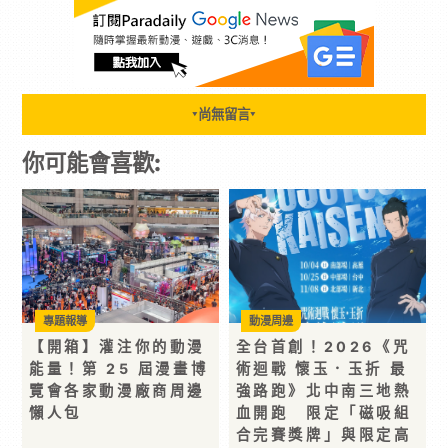
尚無留言
▼
▼
你可能會喜歡:
專題報導
動漫周邊
【開箱】灌注你的動漫
全台首創！2026《咒
能量！第 25 屆漫畫博
術迴戰 懷玉．玉折 最
覽會各家動漫廠商周邊
強路跑》北中南三地熱
懶人包
血開跑 限定「磁吸組
合完賽獎牌」與限定高