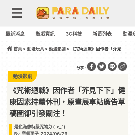
最新消息
遊戲資訊
3C科技
新番列表
動漫
首頁 >
動漫玩具
>
動漫影劇
> 《咒術迴戰》因作者「芥見下
下」健康因素持續休刊，原畫展車站廣告草稿圖卻引
發關注！
分享 :
動漫影劇
《咒術迴戰》因作者「芥見下下」健
康因素持續休刊，原畫展車站廣告草
稿圖卻引發關注！
是也滿像特級咒物ㄉ (´c_`)
By
舉個栗子
2024/06/26