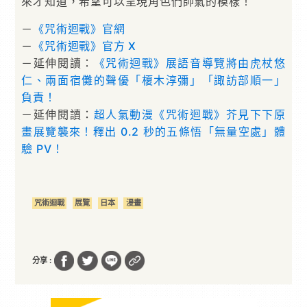
來才知道，希望可以呈現角色們帥氣的模樣！
－
《咒術迴戰》官網
－
《咒術迴戰》官方 X
－延伸閱讀：
《咒術迴戰》展語音導覽將由虎杖悠
仁、兩面宿儺的聲優「榎木淳彌」「諏訪部順一」
負責！
－延伸閱讀：
超人氣動漫《咒術迴戰》芥見下下原
畫展覽襲來！釋出 0.2 秒的五條悟「無量空處」體
驗 PV！
咒術迴戰
展覽
日本
漫畫
分享 :