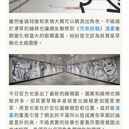
雖然後過特徵和表情大概可以猜測出角色，不過過
於潦草的線條也讓網友聯想到《
咒術迴戰
》
漫畫
後
期變化相當大的粗曠畫風，紛紛發文認為就算是草
稿也太過隨便。
今日官方也是出了最新的線稿圖，圖案和線條也精
緻許多，但其實草稿本身就會比線稿更加隨意潦
草，用意也是在於定位圖案類型和位置，或許是
漫
畫
的畫風引發了網友的不滿所以造成廣告草圖討論
度意外的高，不過真實的效果也要看完整視覺圖出