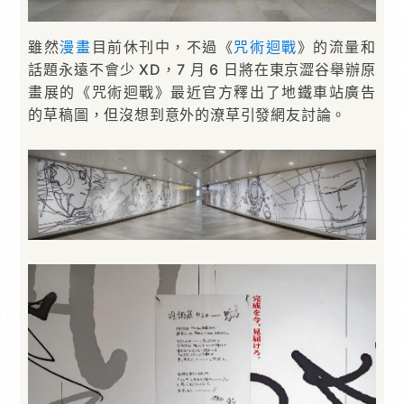
雖然
漫畫
目前休刊中，不過《
咒術迴戰
》的流量和
話題永遠不會少 XD，7 月 6 日將在東京澀谷舉辦原
畫展的《咒術迴戰》最近官方釋出了地鐵車站廣告
的草稿圖，但沒想到意外的潦草引發網友討論。