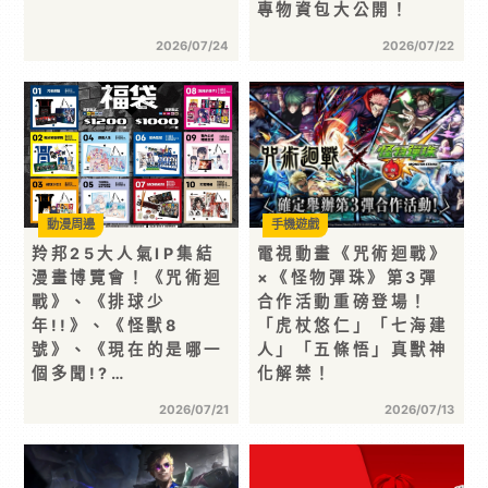
專物資包大公開！
2026/07/24
2026/07/22
動漫周邊
手機遊戲
羚邦25大人氣IP集結
電視動畫《咒術迴戰》
漫畫博覽會！《咒術迴
×《怪物彈珠》第3彈
戰》、《排球少
合作活動重磅登場！
年!!》、《怪獸8
「虎杖悠仁」「七海建
號》、《現在的是哪一
人」「五條悟」真獸神
個多聞!?…
化解禁！
2026/07/21
2026/07/13