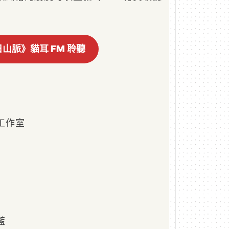
山脈》貓耳 FM 聆聽
工作室
藍