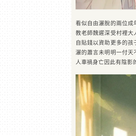
看似自由灑脫的兩位成
教老師魏遲深受村裡大
自貼錢以資助更多的孩
灑的蕭言未明明一付天
人車禍身亡因此有陰影