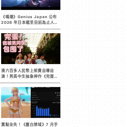
《鳴潮》Genius Japan 公布
2026 年日本截至目前為止人氣
歌單《遠航星的告別》&《自無
垠處歸航之星》入榜
湊六百多人民幣上架費自導自
演！男高中生抽象神作《完蛋！
我被男同學包圍了》突然爆紅
賣點全失！《塵白禁域》7 月手