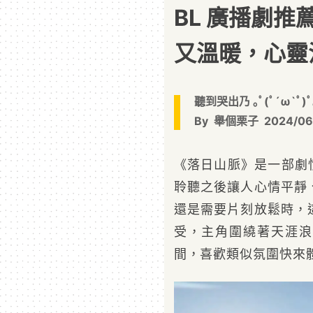
BL 廣播劇
又溫暖，心靈
聽到哭出乃 ｡ﾟ(ﾟ´ω`ﾟ)ﾟ
By
舉個栗子
2024/06
《落日山脈》是一部劇
聆聽之後讓人心情平靜
還是需要片刻放鬆時，
受，主角圍繞著天涯浪
間，喜歡類似氛圍快來