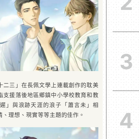
2
3
十二三」在長佩文學上連載創作的耽美
指支援落後地區鄉鎮中小學校教育和教
遲」與浪跡天涯的浪子「蕭言未」相
4
情、理想、現實等等主題的佳作。