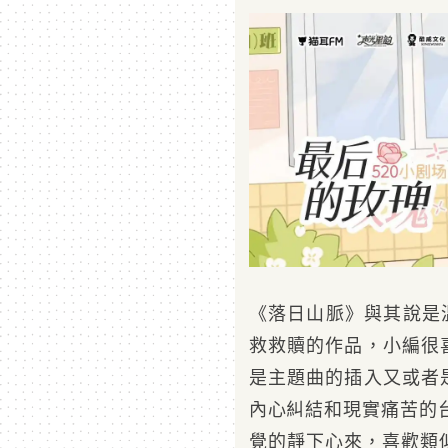
《落日山脈》與其說是
救救贖的作品，小編很
是主題曲的插入又或者
內心糾結和現實痛苦的
覺的靜下心來，喜歡類似