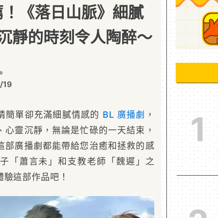
推薦！《落日山脈》細膩
沉靜的時刻令人陶醉～
｡
/19
情簡單卻充滿細膩情感的
BL
廣播劇
，
1
、心靈沉靜，無論是忙碌的一天結束，
這部廣播劇都能帶給您治癒和拯救的感
子「蕭言未」和支教老師「魏遲」之
體驗這部作品吧！