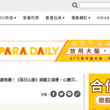
3C科技
新番列表
動漫玩具
偶像網紅
KIRA
廣播劇推薦！《落日山脈》細膩又溫暖，心靈沉靜
分享 :